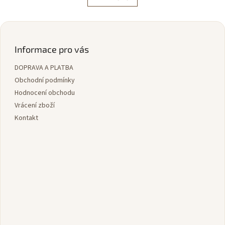
á
k
d
o
v
Z
a
á
c
á
n
í
p
Informace pro vás
í
p
a
r
DOPRAVA A PLATBA
t
v
í
Obchodní podmínky
k
y
Hodnocení obchodu
v
Vrácení zboží
ý
Kontakt
p
i
s
u