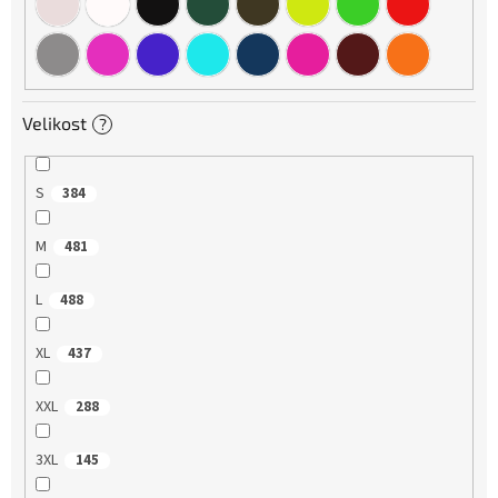
Velikost
?
S
384
M
481
L
488
XL
437
XXL
288
3XL
145