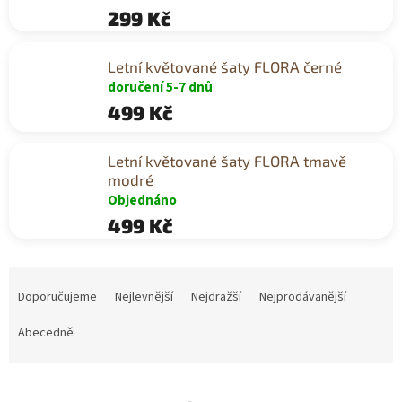
299 Kč
Letní květované šaty FLORA černé
doručení 5-7 dnů
499 Kč
Letní květované šaty FLORA tmavě
modré
Objednáno
499 Kč
Ř
a
Doporučujeme
Nejlevnější
Nejdražší
Nejprodávanější
z
e
Abecedně
n
í
p