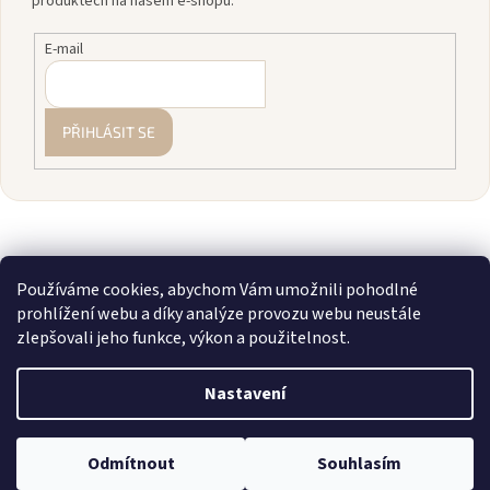
produktech na našem e-shopu.
E-mail
PŘIHLÁSIT SE
Používáme cookies, abychom Vám umožnili pohodlné
prohlížení webu a díky analýze provozu webu neustále
zlepšovali jeho funkce, výkon a použitelnost.
Vytvořil Shoptet
Nastavení
Copyright 2026
zavodnice.cz
. Všechna práva vyhrazena.
Upravit
💎 Staňte se členkou našeho VIP klubu! Registrujte se, sčítáme vám
Odmítnout
Souhlasím
nastavení cookies
nákupy a rozdáváme slevy až 10 %.
Více info zde