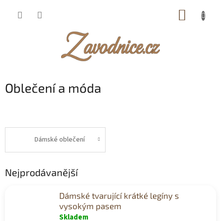
Přejít
NÁKUP
na
obsah
KOŠÍK
Oblečení a móda
Dámské oblečení
Nejprodávanější
Dámské tvarující krátké legíny s
vysokým pasem
Skladem