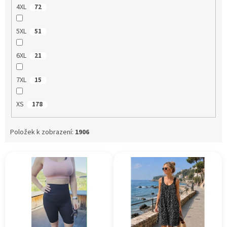
4XL
72
5XL
51
6XL
21
7XL
15
XS
178
Položek k zobrazení:
1906
V
ý
p
i
s
p
r