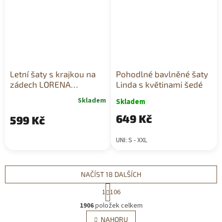
Letní šaty s krajkou na
Pohodlné bavlněné šaty
zádech LORENA
Linda s květinami šedé
královsky modré
Skladem
Skladem
649 Kč
599 Kč
UNI: S - XXL
NAČÍST 18 DALŠÍCH
S
1
106
t
O
r
1906
položek celkem
v
á
l
NAHORU
n