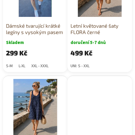
o
d
u
k
Dámské tvarující krátké
Letní květované šaty
t
legíny s vysokým pasem
FLORA černé
ů
Skladem
doručení 5-7 dnů
299 Kč
499 Kč
S-M
L-XL
XXL - XXXL
UNI: S - XXL