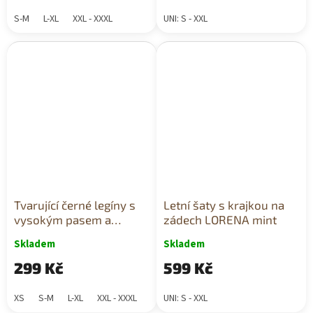
S-M
L-XL
XXL - XXXL
UNI: S - XXL
Tvarující černé legíny s
Letní šaty s krajkou na
vysokým pasem a
zádech LORENA mint
podporou
Skladem
Skladem
299 Kč
599 Kč
XS
S-M
L-XL
XXL - XXXL
UNI: S - XXL