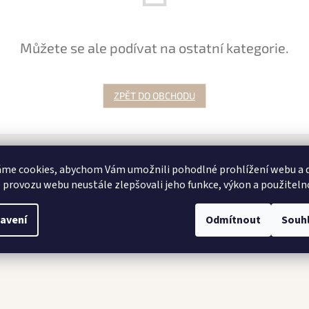
Můžete se ale podívat na ostatní kategorie.
ZPĚT DO OBCHODU
me cookies, abychom Vám umožnili pohodlné prohlížení webu a d
Instagram
 provozu webu neustále zlepšovali jeho funkce, výkon a použiteln
avení
Odmítnout
Souh