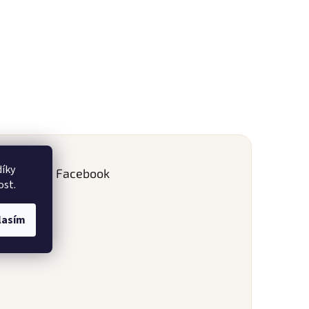
íky
Facebook
ost.
lasím