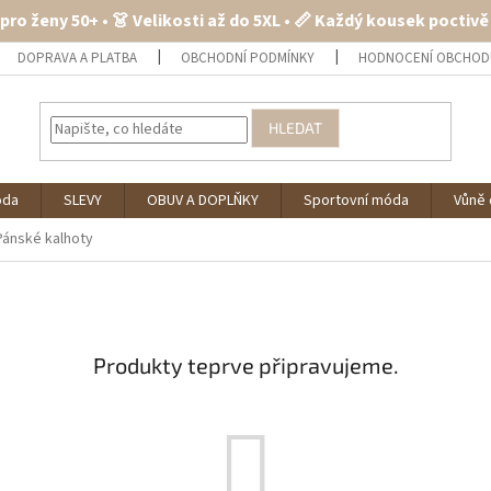
 pro ženy 50+ • 👗 Velikosti až do 5XL • 📏 Každý kousek poctiv
DOPRAVA A PLATBA
OBCHODNÍ PODMÍNKY
HODNOCENÍ OBCHOD
HLEDAT
óda
SLEVY
OBUV A DOPLŇKY
Sportovní móda
Vůně 
Pánské kalhoty
Produkty teprve připravujeme.