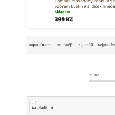
Dámská crossbody kabelka se
vzorem květin a srdíček hnědá
Skladem
399 Kč
Ř
a
Doporučujeme
Nejlevnější
Nejdražší
Nejprodáva
z
e
n
í
p
279
Kč
r
o
d
u
k
t
Na skladě
9
ů