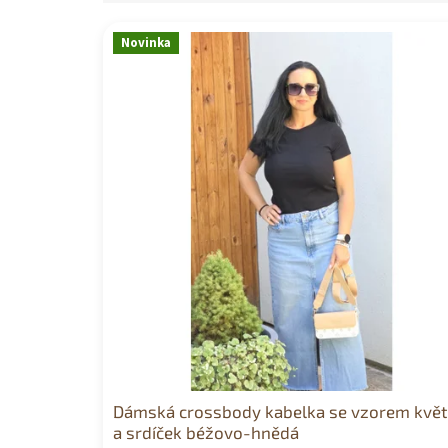
V
Novinka
ý
p
i
s
p
r
o
d
u
k
t
ů
Dámská crossbody kabelka se vzorem květ
a srdíček béžovo-hnědá