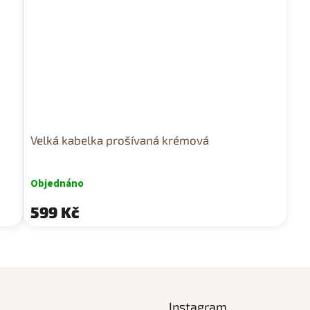
Velká kabelka prošívaná krémová
Objednáno
599 Kč
O
v
l
á
d
Instagram