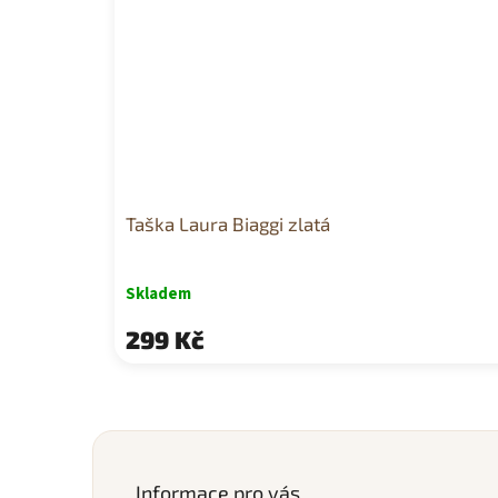
Taška Laura Biaggi zlatá
Skladem
299 Kč
Z
á
p
Informace pro vás