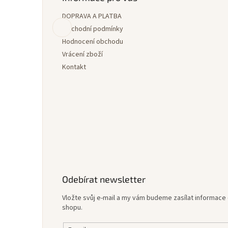
a
DOPRAVA A PLATBA
t
í
Obchodní podmínky
Hodnocení obchodu
Vrácení zboží
Kontakt
Odebírat newsletter
Vložte svůj e-mail a my vám budeme zasílat informac
shopu.