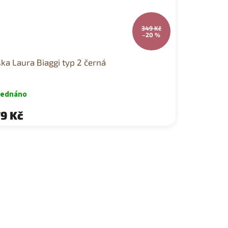
349 Kč
–20 %
ka Laura Biaggi typ 2 černá
jednáno
9 Kč