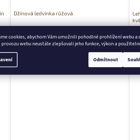
in
Džínová ledvinka růžová
Le
kv
Skladem
Sk
me cookies, abychom Vám umožnili pohodlné prohlížení webu a d
 provozu webu neustále zlepšovali jeho funkce, výkon a použiteln
599 Kč
29
avení
Odmítnout
Souh
Akce
Ak