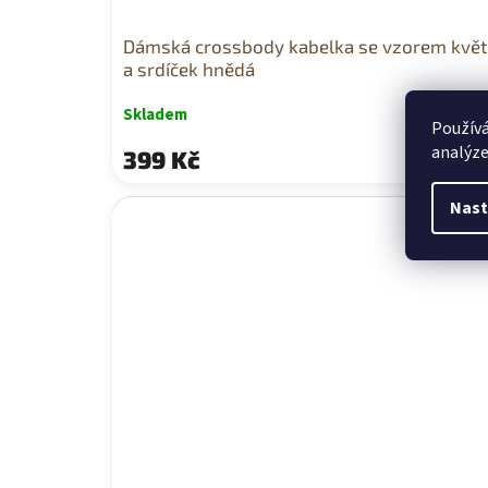
Dámská crossbody kabelka se vzorem květ
a srdíček hnědá
Skladem
Používá
analýze
399 Kč
Nast