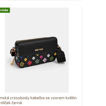
vinka
mská crossbody kabelka se vzorem květin
rdíček černá