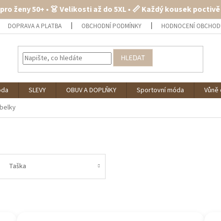
 pro ženy 50+ • 👗 Velikosti až do 5XL • 📏 Každý kousek poctiv
DOPRAVA A PLATBA
OBCHODNÍ PODMÍNKY
HODNOCENÍ OBCHOD
HLEDAT
óda
SLEVY
OBUV A DOPLŇKY
Sportovní móda
Vůně 
belky
Taška