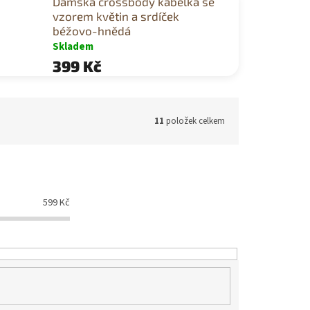
Dámská crossbody kabelka se
vzorem květin a srdíček
béžovo-hnědá
Skladem
399 Kč
11
položek celkem
599
Kč