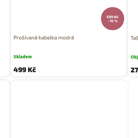
599 Kč
–16 %
Prošívaná kabelka modrá
Taš
Skladem
Ob
499 Kč
27