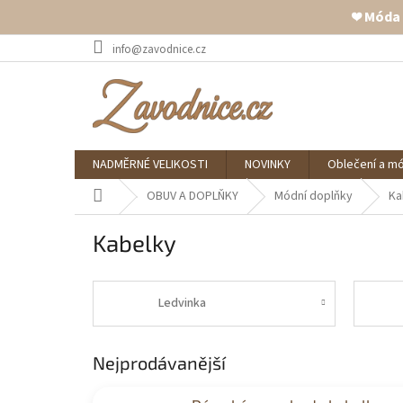
❤️ Móda
Přejít
info@zavodnice.cz
na
obsah
NADMĚRNÉ VELIKOSTI
NOVINKY
Oblečení a m
Domů
OBUV A DOPLŇKY
Módní doplňky
Ka
Kabelky
Ledvinka
Nejprodávanější