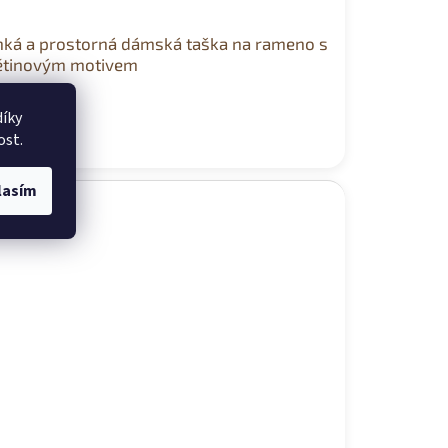
hká a prostorná dámská taška na rameno s
ětinovým motivem
ladem
íky
ost.
9 Kč
lasím
ce