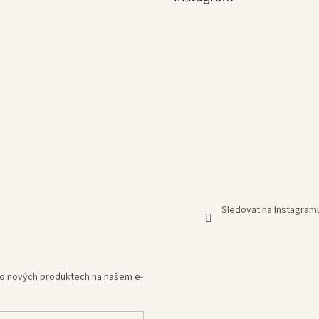
a
c
í
p
r
v
k
y
v
ý
p
i
s
u
Sledovat na Instagram
e o nových produktech na našem e-