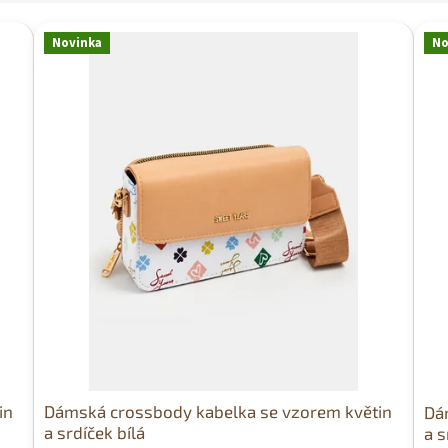
Novinka
No
in
Dámská crossbody kabelka se vzorem květin
Dá
a srdíček bílá
a s