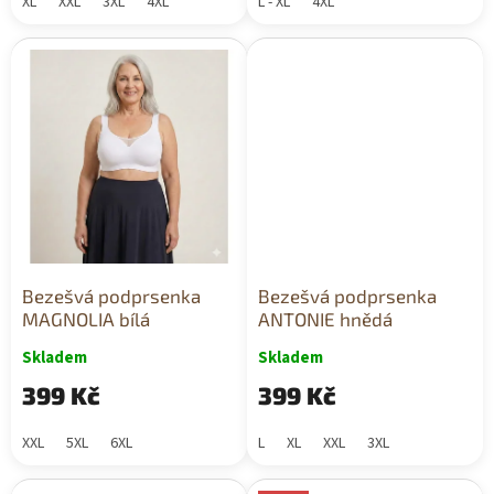
XL
XXL
3XL
4XL
L - XL
4XL
Bezešvá podprsenka
Bezešvá podprsenka
MAGNOLIA bílá
ANTONIE hnědá
Skladem
Skladem
399 Kč
399 Kč
XXL
5XL
6XL
L
XL
XXL
3XL