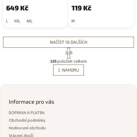
649 Kč
119 Kč
L
XXL
4XL
M
NAČÍST 18 DALŠÍCH
S
1
9
t
O
r
155
položek celkem
v
á
l
NAHORU
n
á
k
d
o
v
Z
a
á
c
á
n
í
p
Informace pro vás
í
p
a
r
DOPRAVA A PLATBA
t
v
í
Obchodní podmínky
k
y
Hodnocení obchodu
v
Vrácení zboží