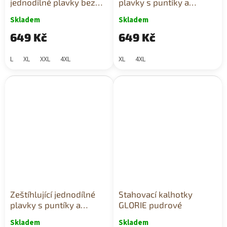
jednodílné plavky bez
plavky s puntíky a
kostic červené
oporou poprsí červené
Skladem
Skladem
649 Kč
649 Kč
L
XL
XXL
4XL
XL
4XL
Zeštíhlující jednodílné
Stahovací kalhotky
plavky s puntíky a
GLORIE pudrové
oporou poprsí tmavě
Skladem
Skladem
modré