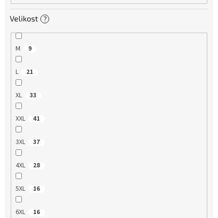
Velikost
?
M
9
L
21
XL
33
XXL
41
3XL
37
4XL
28
5XL
16
6XL
16