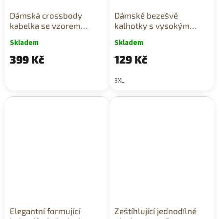
Dámská crossbody
Dámské bezešvé
kabelka se vzorem
kalhotky s vysokým
květin a srdíček hnědá
pasem černo-bílý
Skladem
Skladem
drobný vzor
399 Kč
129 Kč
3XL
Elegantní formující
Zeštíhlující jednodílné