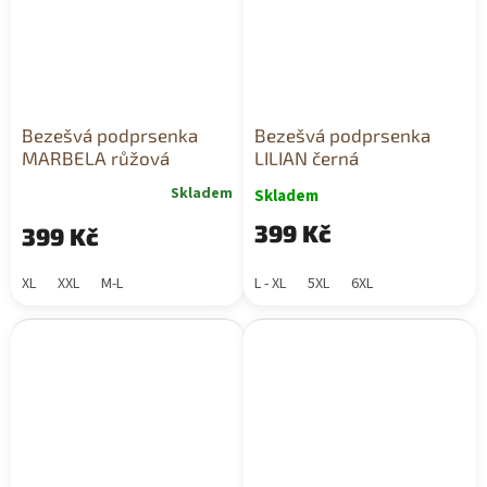
Bezešvá podprsenka
Bezešvá podprsenka
MARBELA růžová
LILIAN černá
Skladem
Skladem
399 Kč
399 Kč
XL
XXL
M-L
L - XL
5XL
6XL