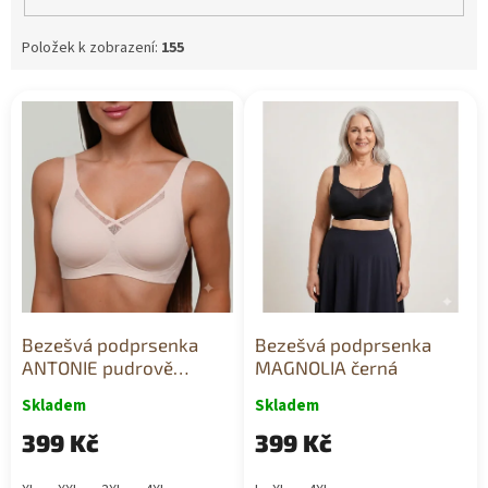
Položek k zobrazení:
155
V
ý
p
i
s
p
r
o
d
u
k
Bezešvá podprsenka
Bezešvá podprsenka
t
ANTONIE pudrově
MAGNOLIA černá
ů
růžová
Skladem
Skladem
399 Kč
399 Kč