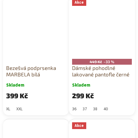
Akce
449 Kč
–33 %
Bezešvá podprsenka
Dámské pohodlné
MARBELA bílá
lakované pantofle černé
Skladem
Skladem
399 Kč
299 Kč
XL
XXL
36
37
38
40
Akce