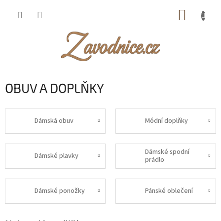
Přejít
NÁKUP
na
obsah
KOŠÍK
OBUV A DOPLŇKY
Dámská obuv
Módní doplňky
Dámské spodní
Dámské plavky
prádlo
Dámské ponožky
Pánské oblečení