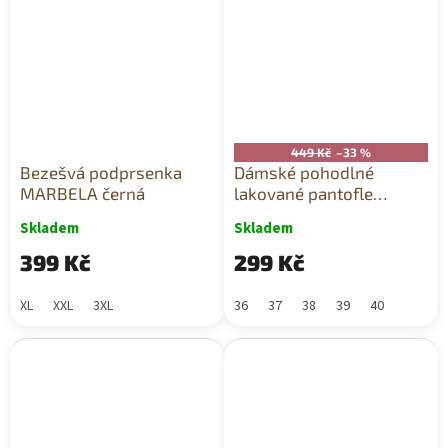
449 Kč
–33 %
Bezešvá podprsenka
Dámské pohodlné
MARBELA černá
lakované pantofle
béžové
Skladem
Skladem
399 Kč
299 Kč
XL
XXL
3XL
36
37
38
39
40