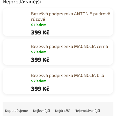
Nejprodávanější
Bezešvá podprsenka ANTONIE pudrově
růžová
Skladem
399 Kč
Bezešvá podprsenka MAGNOLIA černá
Skladem
399 Kč
Bezešvá podprsenka MAGNOLIA bílá
Skladem
399 Kč
Ř
a
Doporučujeme
Nejlevnější
Nejdražší
Nejprodávanější