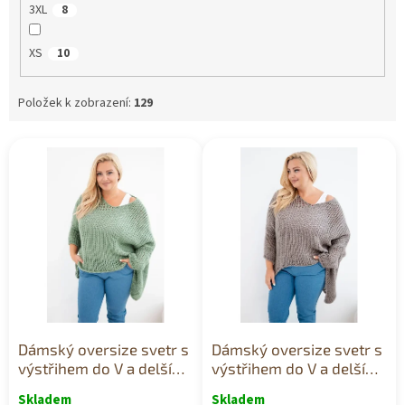
3XL
8
XS
10
Položek k zobrazení:
129
V
ý
p
i
s
p
r
o
d
u
k
Dámský oversize svetr s
Dámský oversize svetr s
t
výstřihem do V a delším
výstřihem do V a delším
ů
zadním dílem khaki
zadním dílem fango
Skladem
Skladem