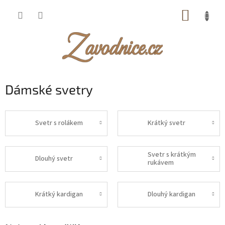
Přejít
NÁKUP
na
obsah
KOŠÍK
Dámské svetry
Svetr s rolákem
Krátký svetr
Svetr s krátkým
Dlouhý svetr
rukávem
Krátký kardigan
Dlouhý kardigan