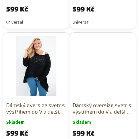
599 Kč
599 Kč
universal
universal
Dámský oversize svetr s
Dámský oversize svetr s
výstřihem do V a delším
výstřihem do V a delším
zadním dílem černý
zadním dílem růžový
Skladem
Skladem
599 Kč
599 Kč