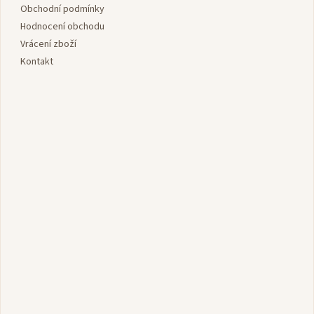
v
í
Obchodní podmínky
k
y
Hodnocení obchodu
v
Vrácení zboží
ý
Kontakt
p
i
s
u