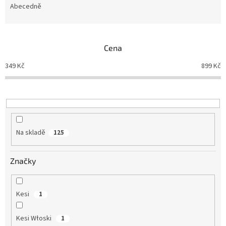
e
Abecedně
n
í
p
Cena
r
o
349
Kč
899
Kč
d
u
k
t
ů
Na skladě
125
Značky
Kesi
1
Kesi Włoski
1