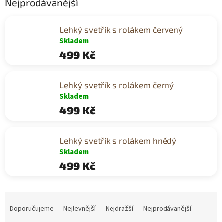
Nejprodávanější
Lehký svetřík s rolákem červený
Skladem
499 Kč
Lehký svetřík s rolákem černý
Skladem
499 Kč
Lehký svetřík s rolákem hnědý
Skladem
499 Kč
Ř
a
Doporučujeme
Nejlevnější
Nejdražší
Nejprodávanější
z