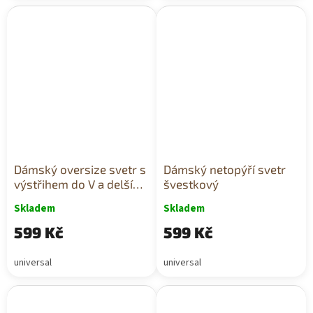
Dámský oversize svetr s
Dámský netopýří svetr
výstřihem do V a delším
švestkový
zadním hnědý
Skladem
Skladem
599 Kč
599 Kč
universal
universal