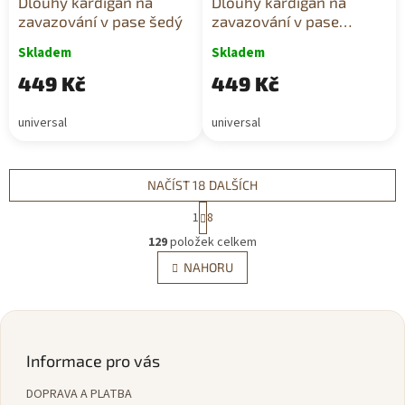
Dlouhý kardigan na
Dlouhý kardigan na
zavazování v pase šedý
zavazování v pase
modrý
Skladem
Skladem
449 Kč
449 Kč
universal
universal
NAČÍST 18 DALŠÍCH
S
1
8
t
O
r
129
položek celkem
v
á
l
NAHORU
n
á
k
d
o
v
Z
a
á
c
á
n
í
p
Informace pro vás
í
p
a
r
DOPRAVA A PLATBA
t