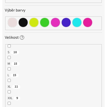
Výběr barvy
Velikost
?
S
10
M
15
L
15
XL
11
XXL
9