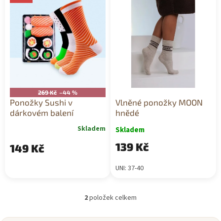
ý
p
i
s
p
r
o
d
u
269 Kč
–44 %
k
Ponožky Sushi v
Vlněné ponožky MOON
t
dárkovém balení
hnědé
ů
Skladem
Skladem
139 Kč
149 Kč
UNI: 37-40
2
položek celkem
O
v
l