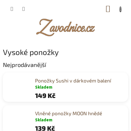
Přejít
NÁKUP
na
obsah
KOŠÍK
Vysoké ponožky
Nejprodávanější
Ponožky Sushi v dárkovém balení
Skladem
149 Kč
Vlněné ponožky MOON hnědé
Skladem
139 Kč