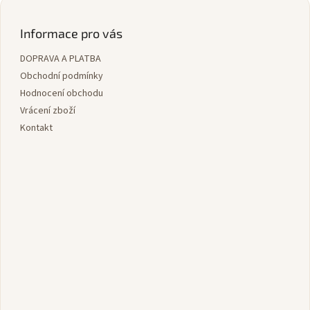
Z
á
á
d
p
Informace pro vás
a
a
c
DOPRAVA A PLATBA
t
í
í
Obchodní podmínky
p
r
Hodnocení obchodu
v
Vrácení zboží
k
Kontakt
y
v
ý
p
i
s
u