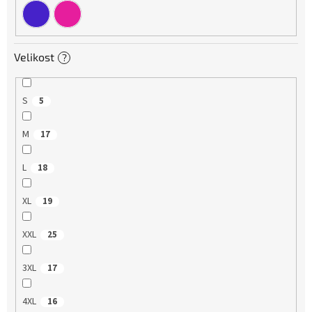
Velikost
?
S
5
M
17
L
18
XL
19
XXL
25
3XL
17
4XL
16