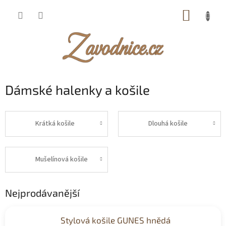
Přejít
NÁKUP
na
obsah
KOŠÍK
Dámské halenky a košile
Krátká košile
Dlouhá košile
Mušelínová košile
Nejprodávanější
Stylová košile GUNES hnědá