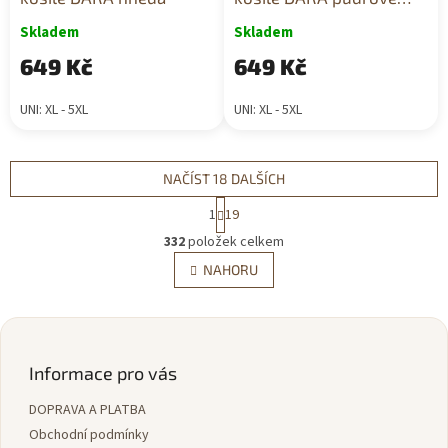
růžová
Skladem
Skladem
649 Kč
649 Kč
UNI: XL - 5XL
UNI: XL - 5XL
NAČÍST 18 DALŠÍCH
S
1
19
t
O
r
332
položek celkem
v
á
l
NAHORU
n
á
k
d
o
v
Z
a
á
c
á
n
í
p
Informace pro vás
í
p
a
r
DOPRAVA A PLATBA
t
v
í
Obchodní podmínky
k