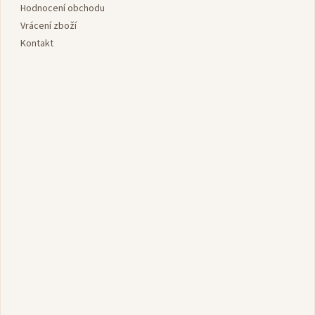
y
Hodnocení obchodu
v
Vrácení zboží
ý
Kontakt
p
i
s
u