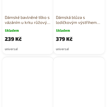
Dámské bavlněné tílko s
Dámská blůza s
vázáním u krku růžový
lodičkovým výstřihem
neon
zelená neon
Skladem
Skladem
239 Kč
379 Kč
universal
universal