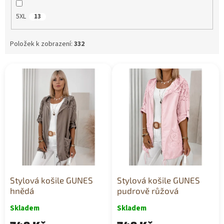
5XL
13
Položek k zobrazení:
332
V
ý
p
i
s
p
r
o
d
u
k
Stylová košile GUNES
Stylová košile GUNES
t
hnědá
pudrově růžová
ů
Skladem
Skladem