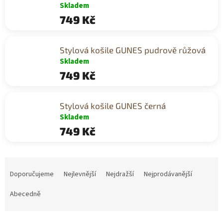
Skladem
749 Kč
Stylová košile GUNES pudrově růžová
Skladem
749 Kč
Stylová košile GUNES černá
Skladem
749 Kč
Ř
a
Doporučujeme
Nejlevnější
Nejdražší
Nejprodávanější
z
e
Abecedně
n
í