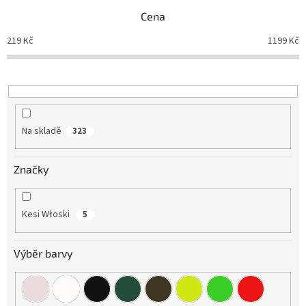
p
Cena
r
o
219
Kč
1199
Kč
d
u
k
t
ů
Na skladě
323
Značky
Kesi Włoski
5
Výběr barvy