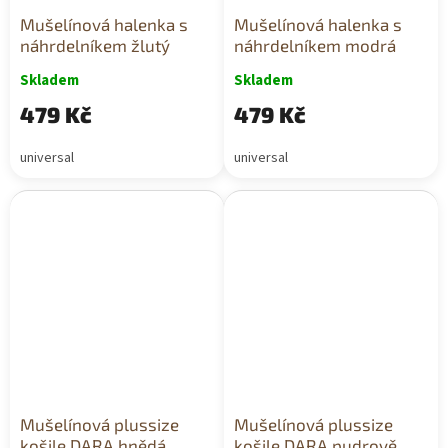
Mušelínová halenka s
Mušelínová halenka s
náhrdelníkem žlutý
náhrdelníkem modrá
Skladem
Skladem
479 Kč
479 Kč
universal
universal
Mušelínová plussize
Mušelínová plussize
košile DARA hnědá
košile DARA pudrově