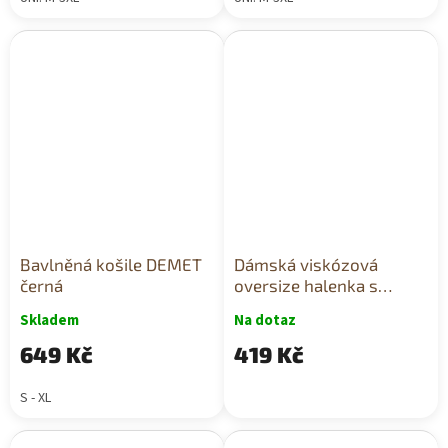
Bavlněná košile DEMET
Dámská viskózová
černá
oversize halenka s
krátkým rukávem a
Skladem
Na dotaz
kulatým výstřihem fango
649 Kč
419 Kč
S - XL