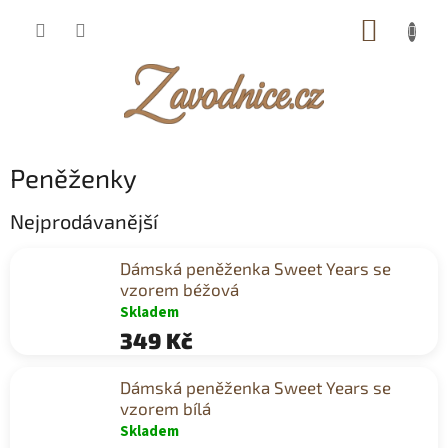
Přejít
NÁKUP
na
obsah
KOŠÍK
Peněženky
Nejprodávanější
Dámská peněženka Sweet Years se
vzorem béžová
Skladem
349 Kč
Dámská peněženka Sweet Years se
vzorem bílá
Skladem