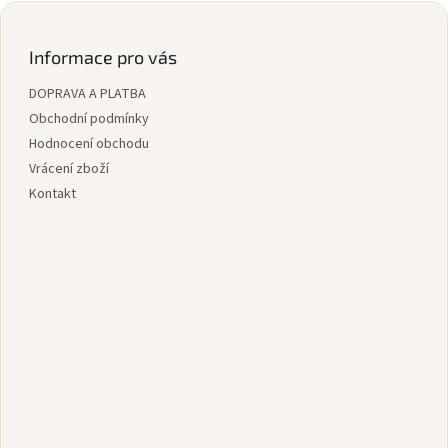
l
Z
á
á
d
p
Informace pro vás
a
a
c
DOPRAVA A PLATBA
t
í
í
Obchodní podmínky
p
r
Hodnocení obchodu
v
Vrácení zboží
k
Kontakt
y
v
ý
p
i
s
u