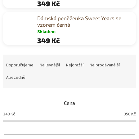
349 Kč
Dámská peněženka Sweet Years se
vzorem černá
Skladem
349 Kč
Ř
a
Doporučujeme
Nejlevnější
Nejdražší
Nejprodávanější
z
e
Abecedně
n
í
p
Cena
r
o
349
Kč
350
Kč
d
u
k