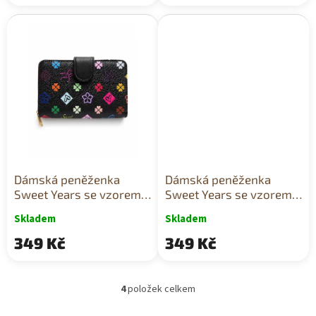
Dámská peněženka
Dámská peněženka
Sweet Years se vzorem
Sweet Years se vzorem
černá
hnědá
Skladem
Skladem
349 Kč
349 Kč
4
položek celkem
O
v