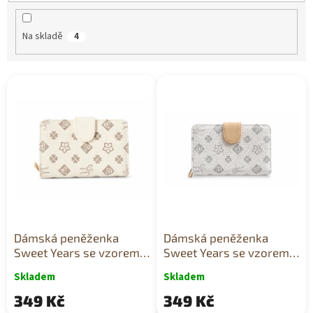
t
ů
Na skladě
4
V
ý
p
i
s
p
r
o
d
u
k
Dámská peněženka
Dámská peněženka
t
Sweet Years se vzorem
Sweet Years se vzorem
ů
béžová
bílá
Skladem
Skladem
349 Kč
349 Kč