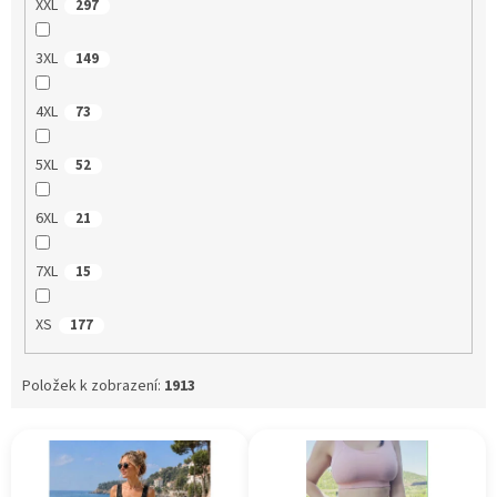
XXL
297
3XL
149
4XL
73
5XL
52
6XL
21
7XL
15
XS
177
Položek k zobrazení:
1913
V
ý
p