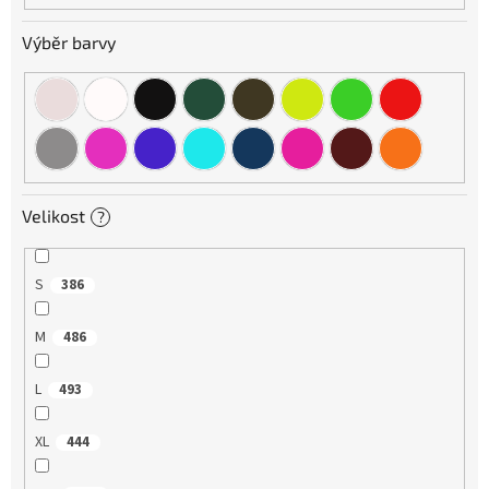
Výběr barvy
Velikost
?
S
386
M
486
L
493
XL
444