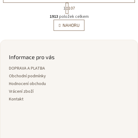
S
1
107
t
O
r
1913
položek celkem
v
á
l
NAHORU
n
á
k
d
o
v
Z
a
á
c
á
n
í
p
Informace pro vás
í
p
a
r
DOPRAVA A PLATBA
t
v
í
Obchodní podmínky
k
y
Hodnocení obchodu
v
Vrácení zboží
ý
Kontakt
p
i
s
u