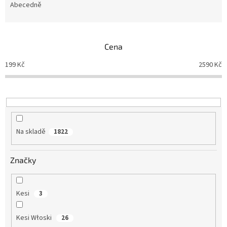
e
Abecedně
n
í
p
Cena
r
o
199
Kč
2590
Kč
d
u
k
t
ů
Na skladě
1822
Značky
Kesi
3
Kesi Włoski
26