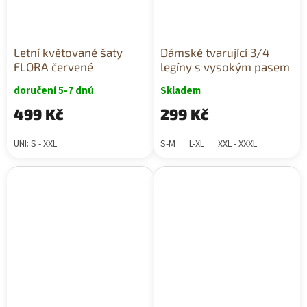
Letní květované šaty
Dámské tvarující 3/4
FLORA červené
legíny s vysokým pasem
doručení 5-7 dnů
Skladem
499 Kč
299 Kč
UNI: S - XXL
S-M
L-XL
XXL - XXXL