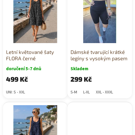
i
s
p
r
o
d
u
k
Letní květované šaty
Dámské tvarující krátké
t
FLORA černé
legíny s vysokým pasem
ů
doručení 5-7 dnů
Skladem
499 Kč
299 Kč
UNI: S - XXL
S-M
L-XL
XXL - XXXL