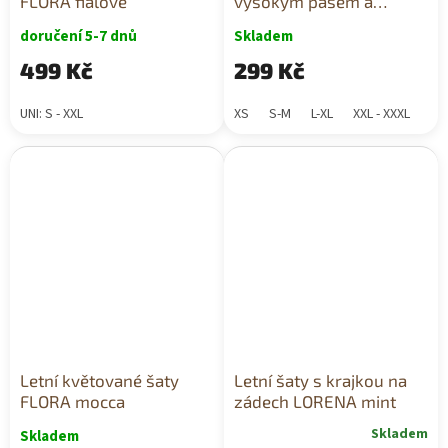
FLORA fialové
vysokým pasem a
podporou
doručení 5-7 dnů
Skladem
499 Kč
299 Kč
UNI: S - XXL
XS
S-M
L-XL
XXL - XXXL
Letní květované šaty
Letní šaty s krajkou na
FLORA mocca
zádech LORENA mint
Skladem
Skladem