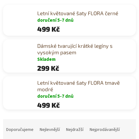
Letní květované šaty FLORA černé
doručení 5-7 dnů
499 Kč
Dámské tvarující krátké legíny s
vysokým pasem
Skladem
299 Kč
Letní květované šaty FLORA tmavě
modré
doručení 5-7 dnů
499 Kč
Ř
a
Doporučujeme
Nejlevnější
Nejdražší
Nejprodávanější
z