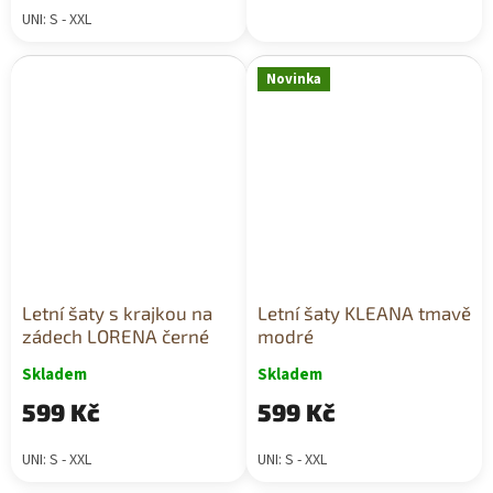
UNI: S - XXL
Novinka
Letní šaty s krajkou na
Letní šaty KLEANA tmavě
zádech LORENA černé
modré
Skladem
Skladem
599 Kč
599 Kč
UNI: S - XXL
UNI: S - XXL