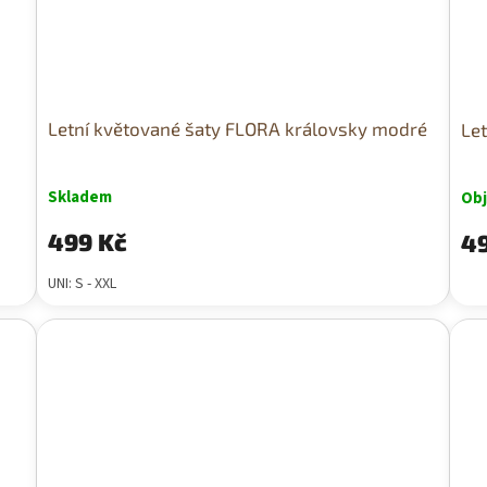
Letní květované šaty FLORA královsky modré
Le
Skladem
Ob
499 Kč
49
UNI: S - XXL