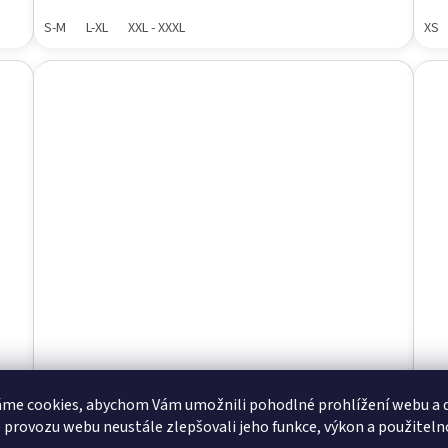
S-M
L-XL
XXL - XXXL
XS
me cookies, abychom Vám umožnili pohodlné prohlížení webu a d
 provozu webu neustále zlepšovali jeho funkce, výkon a použiteln