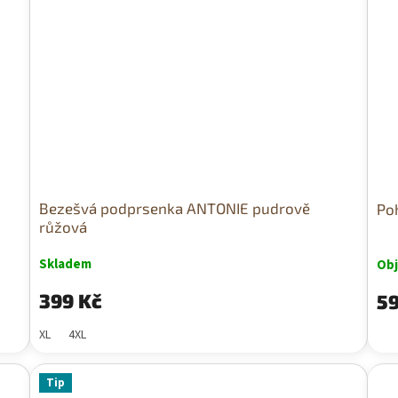
Bezešvá podprsenka ANTONIE pudrově
Po
růžová
Skladem
Ob
399 Kč
59
XL
4XL
Tip