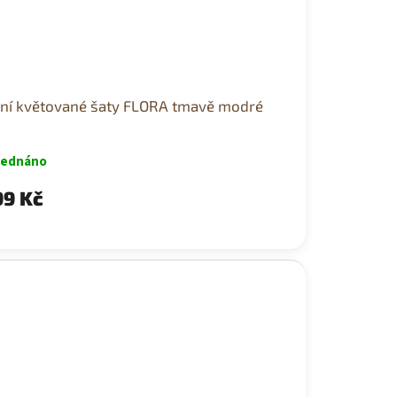
tní květované šaty FLORA tmavě modré
jednáno
9 Kč