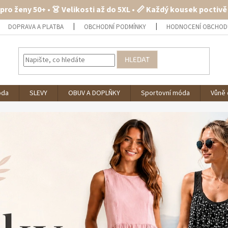
 pro ženy 50+ • 👗 Velikosti až do 5XL • 📏 Každý kousek poctiv
DOPRAVA A PLATBA
OBCHODNÍ PODMÍNKY
HODNOCENÍ OBCHOD
HLEDAT
óda
SLEVY
OBUV A DOPLŇKY
Sportovní móda
Vůně 