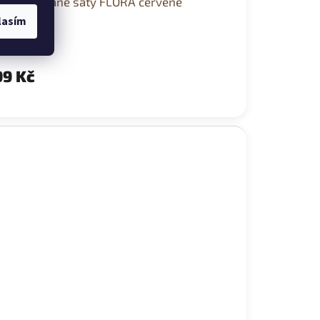
tní květované šaty FLORA červené
lasím
jednáno
9 Kč