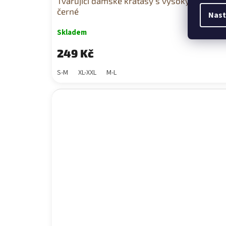
Tvarující dámské kraťasy s vysokým pasem
černé
Nast
Skladem
249 Kč
S-M
XL-XXL
M-L