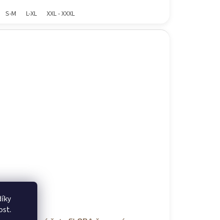
S-M
L-XL
XXL - XXXL
íky
ost.