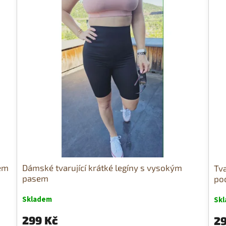
sem
Dámské tvarující krátké legíny s vysokým
Tva
pasem
po
Skladem
Sk
299 Kč
29