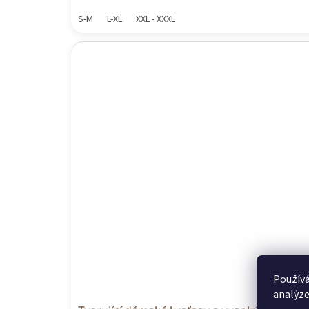
S-M
L-XL
XXL - XXXL
Používá
analýze