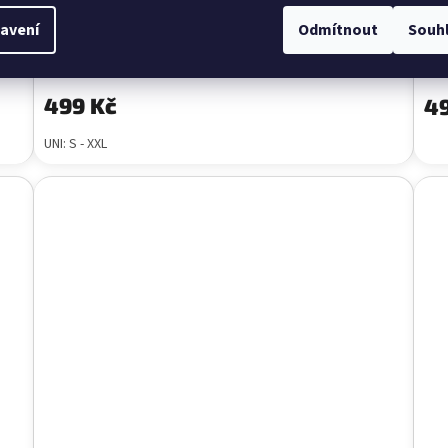
Letní květované šaty FLORA černé
Le
avení
Odmítnout
Souh
doručení 5-7 dnů
Ob
499 Kč
49
UNI: S - XXL