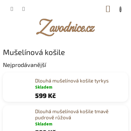
Přejít
NÁKUP
na
obsah
KOŠÍK
Mušelínová košile
Nejprodávanější
Dlouhá mušelínová košile tyrkys
Skladem
599 Kč
Dlouhá mušelínová košile tmavě
pudrově růžová
Skladem