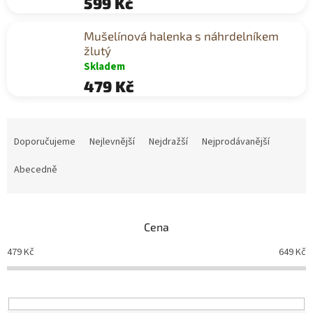
599 Kč
Mušelínová halenka s náhrdelníkem
žlutý
Skladem
479 Kč
Ř
a
Doporučujeme
Nejlevnější
Nejdražší
Nejprodávanější
z
e
Abecedně
n
í
p
Cena
r
o
479
Kč
649
Kč
d
u
k
t