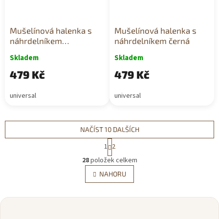
Mušelínová halenka s
Mušelínová halenka s
náhrdelníkem
náhrdelníkem černá
bonbónově růžová
Skladem
Skladem
479 Kč
479 Kč
universal
universal
NAČÍST 10 DALŠÍCH
S
1
2
t
O
r
28
položek celkem
v
á
l
NAHORU
n
á
k
d
o
v
Z
a
á
c
á
n