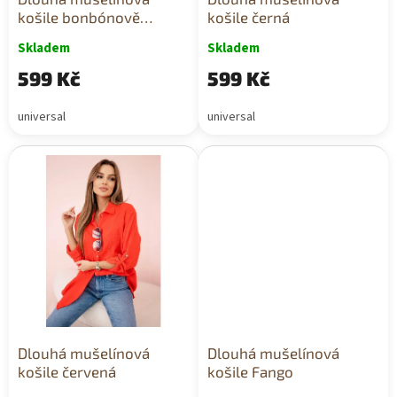
t
košile bonbónově
košile černá
ů
růžová
Skladem
Skladem
599 Kč
599 Kč
universal
universal
Dlouhá mušelínová
Dlouhá mušelínová
košile červená
košile Fango