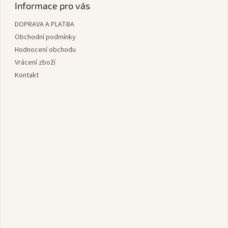
í
p
Informace pro vás
í
p
a
r
DOPRAVA A PLATBA
t
v
í
Obchodní podmínky
k
y
Hodnocení obchodu
v
Vrácení zboží
ý
Kontakt
p
i
s
u