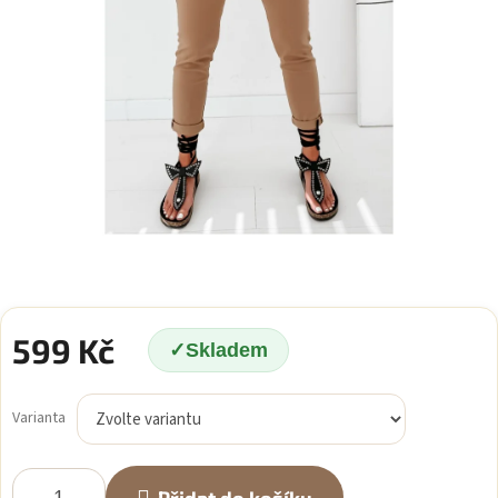
599 Kč
Skladem
Měrná
cena:
Varianta