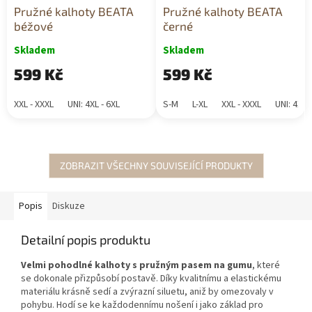
Pružné kalhoty BEATA
Pružné kalhoty BEATA
béžové
černé
Skladem
Skladem
599 Kč
599 Kč
XXL - XXXL
UNI: 4XL - 6XL
S-M
L-XL
XXL - XXXL
UNI: 4XL 
ZOBRAZIT VŠECHNY SOUVISEJÍCÍ PRODUKTY
Popis
Diskuze
Detailní popis produktu
Velmi pohodlné kalhoty s pružným pasem na gumu
, které
se dokonale přizpůsobí postavě. Díky kvalitnímu a elastickému
materiálu krásně sedí a zvýrazní siluetu, aniž by omezovaly v
pohybu. Hodí se ke každodennímu nošení i jako základ pro