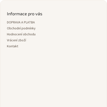
Z
á
p
Informace pro vás
a
DOPRAVA A PLATBA
t
í
Obchodní podmínky
Hodnocení obchodu
Vrácení zboží
Kontakt