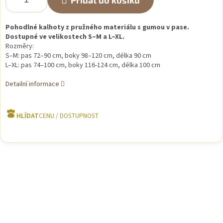
Přidat do košíku
Pohodlné kalhoty z pružného materiálu s gumou v pase.
Dostupné ve velikostech S–M a L–XL.
Rozměry:
S–M: pas 72–90 cm, boky 98–120 cm, délka 90 cm
L–XL: pas 74–100 cm, boky 116-124 cm, délka 100 cm
Detailní informace
HLÍDAT