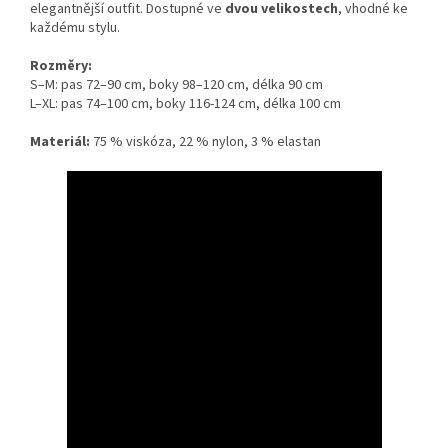
elegantnější outfit. Dostupné ve
dvou velikostech
, vhodné ke
každému stylu.
Rozměry:
S–M: pas 72–90 cm, boky 98–120 cm, délka 90 cm
L–XL: pas 74–100 cm, boky 116-124 cm, délka 100 cm
Materiál:
75 % viskóza, 22 % nylon, 3 % elastan