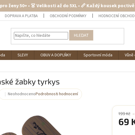
 pro ženy 50+ • 👗 Velikosti až do 5XL • 📏 Každý kousek poctiv
DOPRAVA A PLATBA
OBCHODNÍ PODMÍNKY
HODNOCENÍ OBCHOD
HLEDAT
óda
SLEVY
OBUV A DOPLŇKY
Sportovní móda
Vůně 
ské žabky tyrkys
Neohodnoceno
Podrobnosti hodnocení
Průměrné
hodnocení
produktu
je
199 Kč
–
69 
0,0
z
5
Měrná