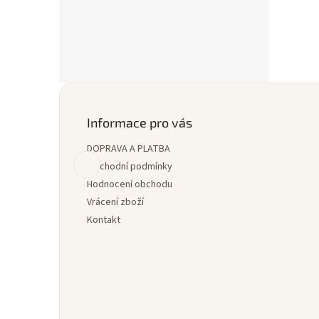
40
41
Z
á
p
Informace pro vás
a
DOPRAVA A PLATBA
t
í
Obchodní podmínky
Hodnocení obchodu
Vrácení zboží
Kontakt