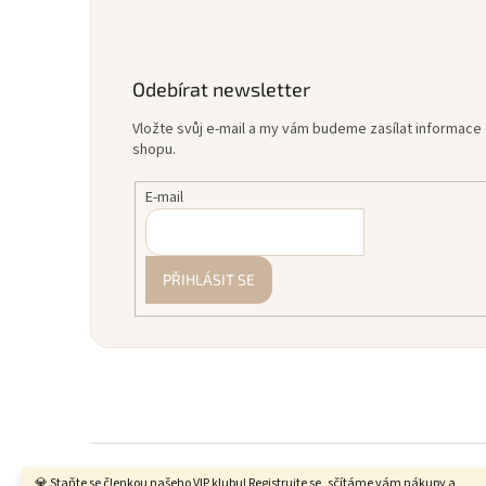
Odebírat newsletter
Vložte svůj e-mail a my vám budeme zasílat informac
shopu.
E-mail
PŘIHLÁSIT SE
💎 Staňte se členkou našeho VIP klubu! Registrujte se, sčítáme vám nákupy a