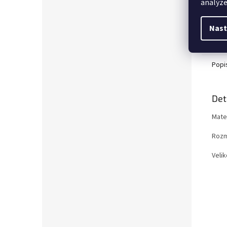
analýze
Nast
Popi
Det
Mater
Rozm
Veli
37
38
39