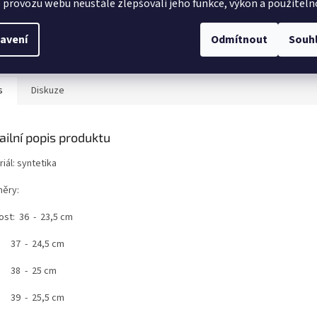
 provozu webu neustále zlepšovali jeho funkce, výkon a použiteln
avení
Odmítnout
Souh
s
Diskuze
ailní popis produktu
iál: syntetika
ěry:
kost: 36 - 23,5 cm
 - 24,5 cm
 - 25 cm
 - 25,5 cm