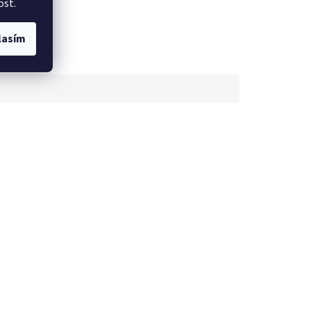
ost.
lasím