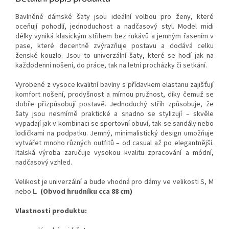
Bavlněné dámské šaty jsou ideální volbou pro ženy, které
oceňují pohodlí, jednoduchost a nadčasový styl. Model midi
délky vyniká klasickým střihem bez rukávů a jemným řasením v
pase, které decentně zvýrazňuje postavu a dodává celku
ženské kouzlo. Jsou to univerzální šaty, které se hodí jak na
každodenní nošení, do práce, tak na letní procházky či setkání.
Vyrobené z vysoce kvalitní bavlny s přídavkem elastanu zajišťují
komfort nošení, prodyšnost a mírnou pružnost, díky čemuž se
dobře přizpůsobují postavě. Jednoduchý střih způsobuje, že
šaty jsou nesmírně praktické a snadno se stylizují – skvěle
vypadají jak v kombinaci se sportovní obuví, tak se sandály nebo
lodičkami na podpatku. Jemný, minimalistický design umožňuje
vytvářet mnoho různých outfitů – od casual až po elegantnější.
Italská výroba zaručuje vysokou kvalitu zpracování a módní,
nadčasový vzhled.
Velikost je univerzální a bude vhodná pro dámy ve velikosti S, M
nebo L.
(
Obvod hrudníku cca 88 cm
)
Vlastnosti produktu: