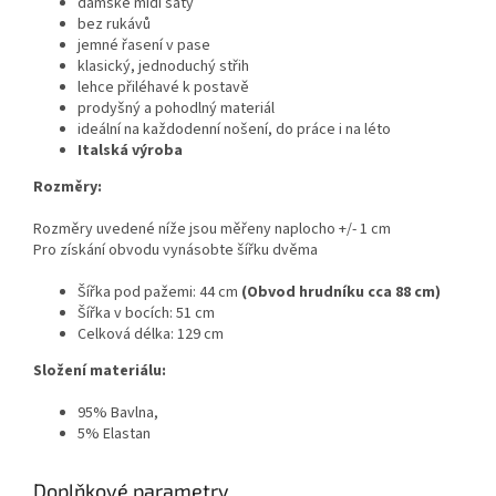
dámské midi šaty
bez rukávů
jemné řasení v pase
klasický, jednoduchý střih
lehce přiléhavé k postavě
prodyšný a pohodlný materiál
ideální na každodenní nošení, do práce i na léto
Italská výroba
Rozměry:
Rozměry uvedené níže jsou měřeny naplocho +/- 1 cm
Pro získání obvodu vynásobte šířku dvěma
Šířka pod pažemi: 44 cm
(
Obvod hrudníku cca 88 cm
)
Šířka v bocích: 51 cm
Celková délka: 129 cm
Složení materiálu:
95% Bavlna,
5% Elastan
Doplňkové parametry