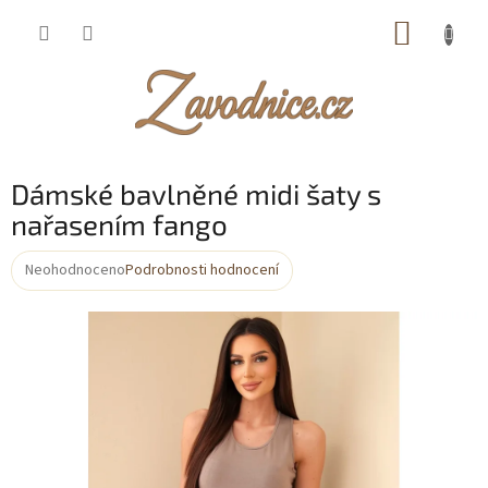
Přejít
NÁKUP
na
obsah
KOŠÍK
Dámské bavlněné midi šaty s
nařasením fango
Neohodnoceno
Podrobnosti hodnocení
Průměrné
hodnocení
produktu
je
0,0
z
5
hvězdiček.