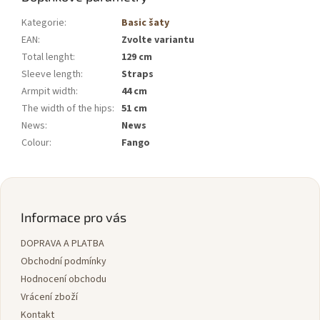
Kategorie
:
Basic šaty
EAN
:
Zvolte variantu
Total lenght
:
129 cm
Sleeve length
:
Straps
Armpit width
:
44 cm
The width of the hips
:
51 cm
News
:
News
Colour
:
Fango
Z
á
p
Informace pro vás
a
DOPRAVA A PLATBA
t
í
Obchodní podmínky
Hodnocení obchodu
Vrácení zboží
Kontakt