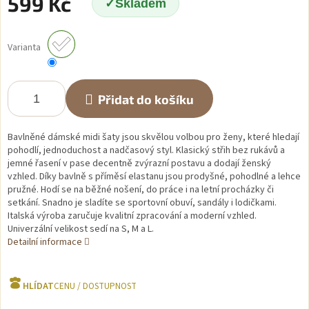
599 Kč
Skladem
Měrná
cena:
Varianta
Přidat do košíku
Bavlněné dámské midi šaty jsou skvělou volbou pro ženy, které hledají
pohodlí, jednoduchost a nadčasový styl. Klasický střih bez rukávů a
jemné řasení v pase decentně zvýrazní postavu a dodají ženský
vzhled. Díky bavlně s příměsí elastanu jsou prodyšné, pohodlné a lehce
pružné. Hodí se na běžné nošení, do práce i na letní procházky či
setkání. Snadno je sladíte se sportovní obuví, sandály i lodičkami.
Italská výroba zaručuje kvalitní zpracování a moderní vzhled.
Univerzální velikost sedí na S, M a L.
Detailní informace
HLÍDAT