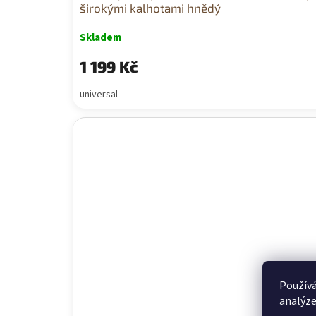
širokými kalhotami hnědý
Skladem
1 199 Kč
universal
Používá
analýze