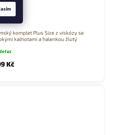
lasím
mský komplet Plus Size z viskózy se
okými kalhotami a halenkou žlutý
dotaz
9 Kč