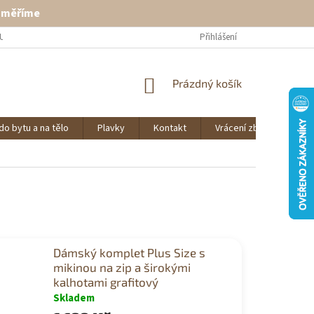
ě měříme
U
VRÁCENÍ ZBOŽÍ
KONTAKT
Přihlášení
NÁKUPNÍ
Prázdný košík
KOŠÍK
do bytu a na tělo
Plavky
Kontakt
Vrácení zboží
O 
Dámský komplet Plus Size s
mikinou na zip a širokými
kalhotami grafitový
Skladem