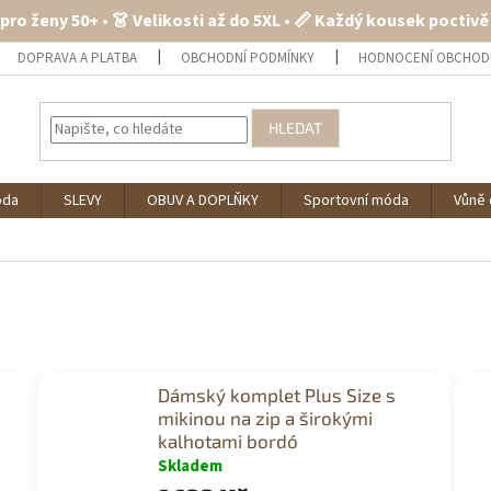
 pro ženy 50+ • 👗 Velikosti až do 5XL • 📏 Každý kousek poctiv
DOPRAVA A PLATBA
OBCHODNÍ PODMÍNKY
HODNOCENÍ OBCHOD
HLEDAT
óda
SLEVY
OBUV A DOPLŇKY
Sportovní móda
Vůně 
Dámský komplet Plus Size s
mikinou na zip a širokými
kalhotami bordó
Skladem