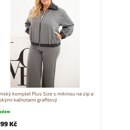
ský komplet Plus Size s mikinou na zip a
okými kalhotami grafitový
ladem
199 Kč