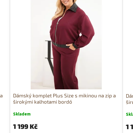
 a
Dámský komplet Plus Size s mikinou na zip a
Dám
širokými kalhotami bordó
šir
Skladem
Sk
1 199 Kč
1 