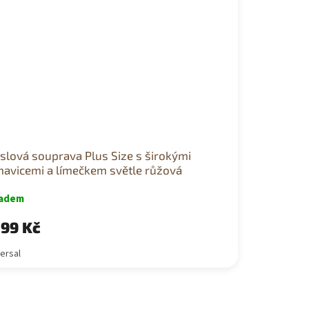
slová souprava Plus Size s širokými
havicemi a límečkem světle růžová
ladem
199 Kč
ersal