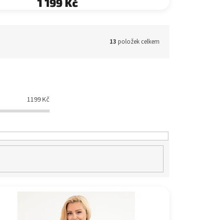
1 199 Kč
13
položek celkem
1199
Kč