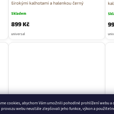
širokými kalhotami a halenkou černý
kal
Skladem
Sk
899 Kč
99
universal
univ
me cookies, abychom Vám umožnili pohodlné prohlížení webu a d
 provozu webu neustále zlepšovali jeho funkce, výkon a použiteln