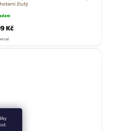
hotami žlutý
ladem
9 Kč
ersal
íky
ost.