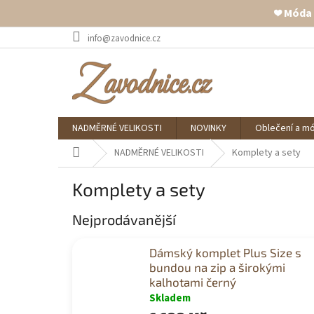
❤️ Móda
Přejít
info@zavodnice.cz
na
obsah
NADMĚRNÉ VELIKOSTI
NOVINKY
Oblečení a m
Domů
NADMĚRNÉ VELIKOSTI
Komplety a sety
Komplety a sety
Nejprodávanější
Dámský komplet Plus Size s
bundou na zip a širokými
kalhotami černý
Skladem