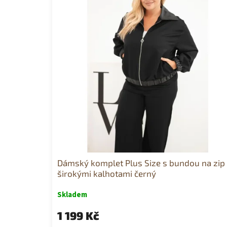
i
s
p
r
o
d
u
k
t
ů
Dámský komplet Plus Size s bundou na zip
širokými kalhotami černý
Skladem
1 199 Kč