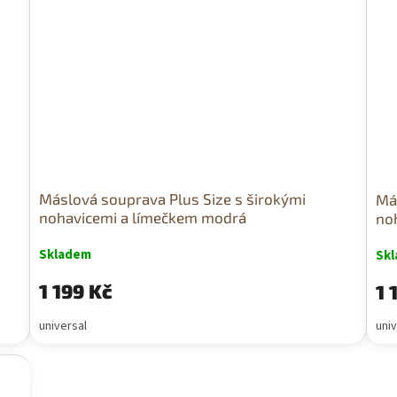
Máslová souprava Plus Size s širokými
Má
nohavicemi a límečkem modrá
no
Skladem
Sk
1 199 Kč
1 
universal
univ