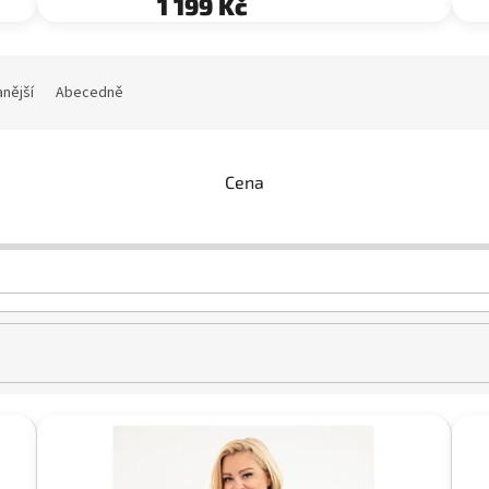
1 199 Kč
nější
Abecedně
Cena