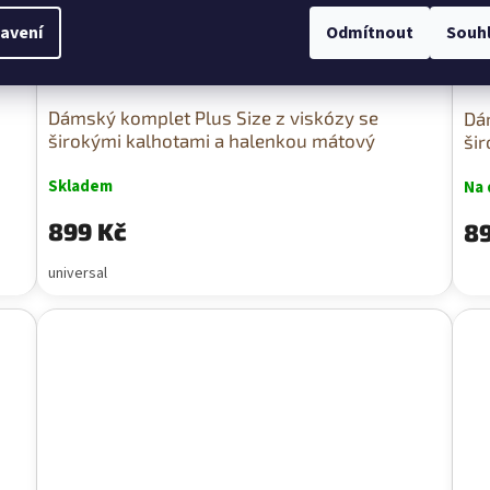
avení
Odmítnout
Souh
Dámský komplet Plus Size z viskózy se
Dá
širokými kalhotami a halenkou mátový
šir
Skladem
Na 
899 Kč
89
universal