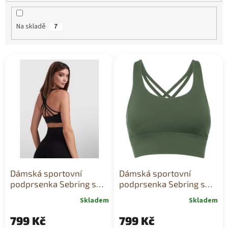
t
ů
Na skladě
7
V
ý
p
i
s
p
r
o
d
u
k
Dámská sportovní
Dámská sportovní
t
podprsenka Sebring s
podprsenka Sebring s
ů
vysokou oporou černá
vysokou oporou khaki
Skladem
Skladem
799 Kč
799 Kč