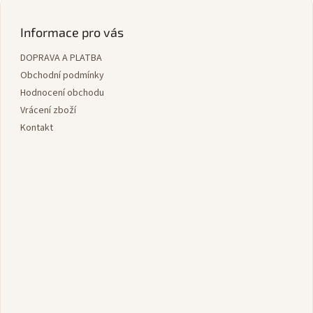
Z
á
á
d
p
Informace pro vás
a
a
c
DOPRAVA A PLATBA
t
í
í
Obchodní podmínky
p
r
Hodnocení obchodu
v
Vrácení zboží
k
Kontakt
y
v
ý
p
i
s
u