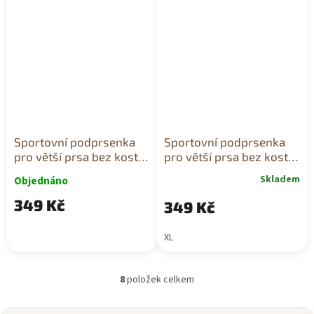
Sportovní podprsenka
Sportovní podprsenka
pro větší prsa bez kostic
pro větší prsa bez kostic
pudrově růžová
růžová
Skladem
Objednáno
349 Kč
349 Kč
XL
8
položek celkem
O
v
l