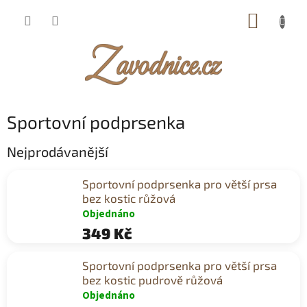
Přejít
NÁKUP
na
obsah
KOŠÍK
Sportovní podprsenka
Nejprodávanější
Sportovní podprsenka pro větší prsa
bez kostic růžová
Objednáno
349 Kč
Sportovní podprsenka pro větší prsa
bez kostic pudrově růžová
Objednáno