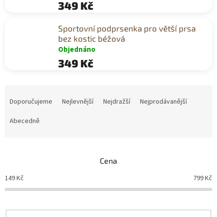
349 Kč
Sportovní podprsenka pro větší prsa
bez kostic béžová
Objednáno
349 Kč
Ř
a
Doporučujeme
Nejlevnější
Nejdražší
Nejprodávanější
z
e
Abecedně
n
í
p
Cena
r
o
149
Kč
799
Kč
d
u
k