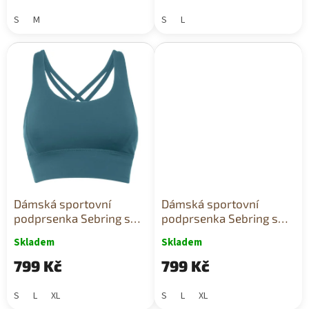
S
M
S
L
Dámská sportovní
Dámská sportovní
podprsenka Sebring s
podprsenka Sebring s
vysokou oporou petrolej
vysokou oporou vínová
Skladem
Skladem
799 Kč
799 Kč
S
L
XL
S
L
XL