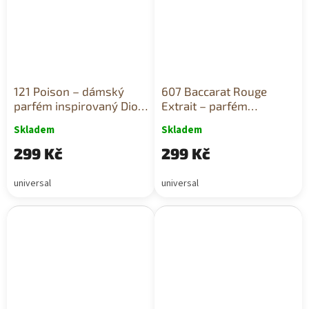
121 Poison – dámský
607 Baccarat Rouge
parfém inspirovaný Dior,
Extrait – parfém
10 ml
inspirovaný Maison
Skladem
Skladem
Francis Kurkdjian, 10 ml
299 Kč
299 Kč
universal
universal