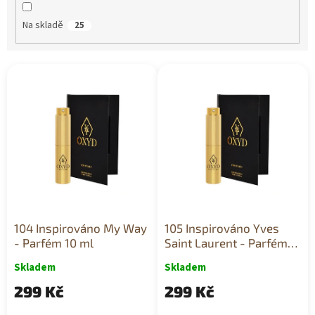
ů
Na skladě
25
V
ý
p
i
s
p
r
o
d
u
k
104 Inspirováno My Way
105 Inspirováno Yves
t
- Parfém 10 ml
Saint Laurent - Parfém
ů
10 ml
Skladem
Skladem
299 Kč
299 Kč