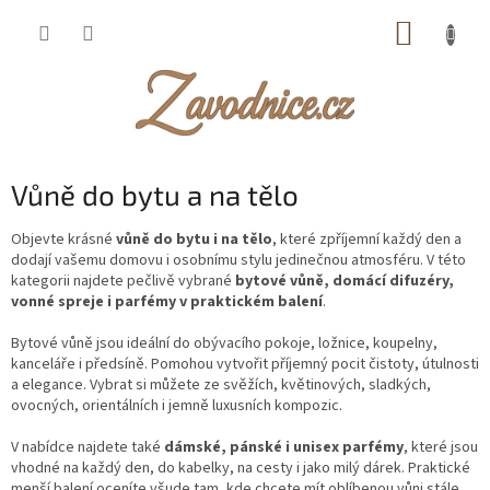
Přejít
NÁKUP
na
obsah
KOŠÍK
Vůně do bytu a na tělo
Objevte krásné
vůně do bytu i na tělo
, které zpříjemní každý den a
dodají vašemu domovu i osobnímu stylu jedinečnou atmosféru. V této
kategorii najdete pečlivě vybrané
bytové vůně, domácí difuzéry,
vonné spreje i parfémy v praktickém balení
.
Bytové vůně jsou ideální do obývacího pokoje, ložnice, koupelny,
kanceláře i předsíně. Pomohou vytvořit příjemný pocit čistoty, útulnosti
a elegance. Vybrat si můžete ze svěžích, květinových, sladkých,
ovocných, orientálních i jemně luxusních kompozic.
V nabídce najdete také
dámské, pánské i unisex parfémy
, které jsou
vhodné na každý den, do kabelky, na cesty i jako milý dárek. Praktické
menší balení oceníte všude tam, kde chcete mít oblíbenou vůni stále