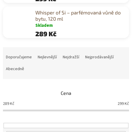
Whisper of Si – parfémovaná vůně do
bytu, 120 ml
Skladem
289 Kč
Ř
a
Doporučujeme
Nejlevnější
Nejdražší
Nejprodávanější
z
e
Abecedně
n
í
p
Cena
r
o
289
Kč
299
Kč
d
u
k
t