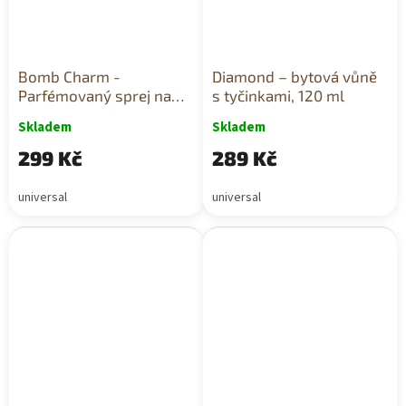
Bomb Charm -
Diamond – bytová vůně
Parfémovaný sprej na
s tyčinkami, 120 ml
tělo a vlasy, 250 ml
Skladem
Skladem
299 Kč
289 Kč
universal
universal