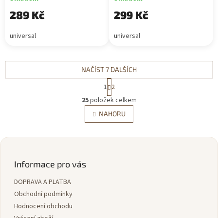
289 Kč
299 Kč
universal
universal
NAČÍST 7 DALŠÍCH
S
1
2
t
O
r
25
položek celkem
v
á
l
NAHORU
n
á
k
d
o
v
Z
a
á
c
á
n
í
p
Informace pro vás
í
p
a
r
DOPRAVA A PLATBA
t
v
í
Obchodní podmínky
k
y
Hodnocení obchodu
v