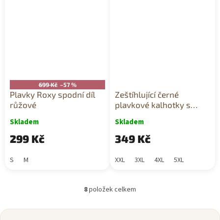
699 Kč
–57 %
Plavky Roxy spodní díl
Zeštíhlující černé
růžové
plavkové kalhotky s
vysokým pasem a
Skladem
Skladem
bočním stahováním
299 Kč
349 Kč
S
M
XXL
3XL
4XL
5XL
8
položek celkem
O
v
l
Z