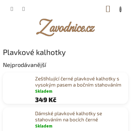
Přejít
NÁKUP
na
obsah
KOŠÍK
Plavkové kalhotky
Nejprodávanější
Zeštíhlující černé plavkové kalhotky s
vysokým pasem a bočním stahováním
Skladem
349 Kč
Dámské plavkové kalhotky se
stahováním na bocích černé
Skladem