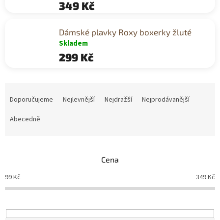
349 Kč
Dámské plavky Roxy boxerky žluté
Skladem
299 Kč
Ř
a
Doporučujeme
Nejlevnější
Nejdražší
Nejprodávanější
z
e
Abecedně
n
í
p
Cena
r
o
99
Kč
349
Kč
d
u
k
t