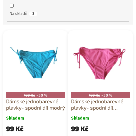
ů
Na skladě
8
V
ý
p
i
s
p
r
o
d
u
199 Kč
–50 %
199 Kč
–50 %
k
Dámské jednobarevné
Dámské jednobarevné
t
plavky- spodní díl modrý
plavky- spodní díl
ů
růžový
Skladem
Skladem
99 Kč
99 Kč