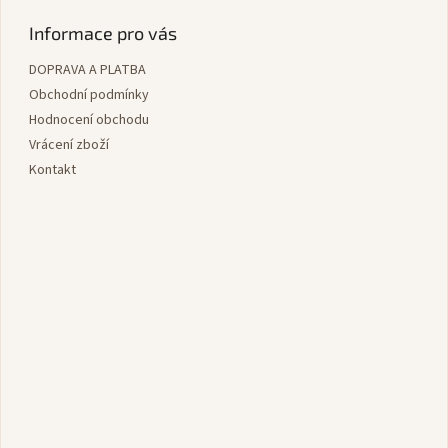
á
á
d
p
Informace pro vás
a
a
c
DOPRAVA A PLATBA
t
í
í
Obchodní podmínky
p
r
Hodnocení obchodu
v
Vrácení zboží
k
Kontakt
y
v
ý
p
i
s
u