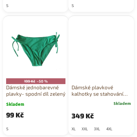
S
S
199 Kč
–50 %
Dámské jednobarevné
Dámské plavkové
plavky- spodní díl zelený
kalhotky se stahováním
na bocích černé
Skladem
Skladem
99 Kč
349 Kč
S
XL
XXL
3XL
4XL