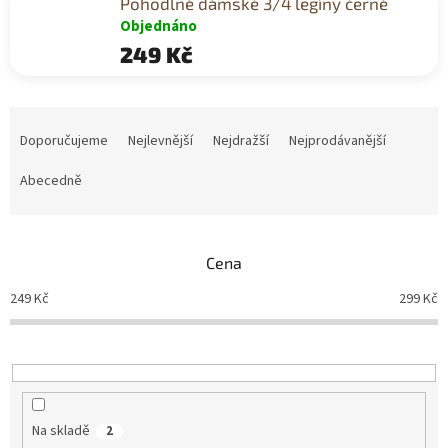
Pohodlné dámské 3/4 legíny černé
Objednáno
249 Kč
Ř
a
Doporučujeme
Nejlevnější
Nejdražší
Nejprodávanější
z
e
Abecedně
n
í
p
Cena
r
o
249
Kč
299
Kč
d
u
k
t
ů
Na skladě
2