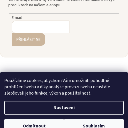
produktech na našem e-shopu.
E-mail
PŘIHLÁSIT SE
Používáme cookies, abychom Vám umožnili pohodlné
prohlížení webu a díky analýze provozu webu neustále
zlepšovali jeho funkce, výkon a použitelnost.
Vytvořil Shoptet
Nastavení
Copyright 2026
zavodnice.cz
. Všechna práva vyhrazena.
Upravit
💎 Staňte se členkou našeho VIP klubu! Registrujte se, sčítáme vám
Odmítnout
Souhlasím
nastavení cookies