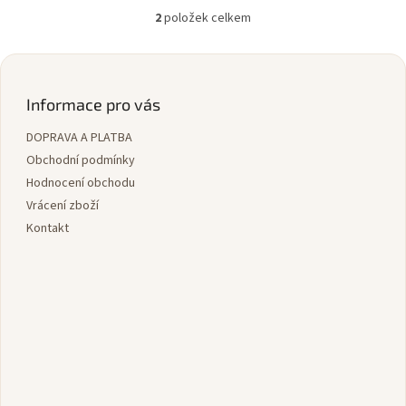
2
položek celkem
O
v
l
Z
á
á
d
p
Informace pro vás
a
a
c
DOPRAVA A PLATBA
t
í
í
Obchodní podmínky
p
r
Hodnocení obchodu
v
Vrácení zboží
k
Kontakt
y
v
ý
p
i
s
u