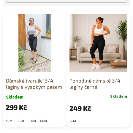
V
ý
p
i
s
p
r
o
d
u
k
Dámské tvarující 3/4
Pohodlné dámské 3/4
t
legíny s vysokým pasem
legíny černé
ů
Skladem
Skladem
299 Kč
249 Kč
S-M
L-XL
XXL - XXXL
S-M