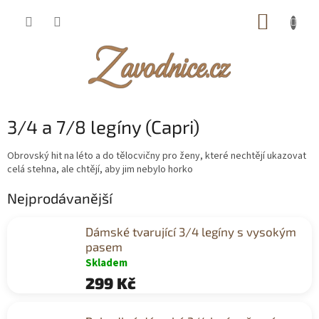
Přejít
NÁKUP
na
obsah
KOŠÍK
3/4 a 7/8 legíny (Capri)
Obrovský hit na léto a do tělocvičny pro ženy, které nechtějí ukazovat
celá stehna, ale chtějí, aby jim nebylo horko
Nejprodávanější
Dámské tvarující 3/4 legíny s vysokým
pasem
Skladem
299 Kč