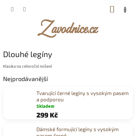
Přejít
NÁKUP
na
obsah
KOŠÍK
Dlouhé legíny
Klasika na celoroční nošení
Nejprodávanější
Tvarující černé legíny s vysokým pasem
a podporou
Skladem
299 Kč
Dámské formující legíny s vysokým
pasem černé