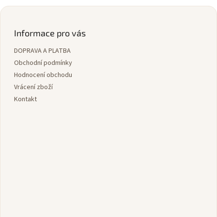
v
l
Z
á
á
d
p
Informace pro vás
a
a
c
DOPRAVA A PLATBA
t
í
í
Obchodní podmínky
p
r
Hodnocení obchodu
v
Vrácení zboží
k
Kontakt
y
v
ý
p
i
s
u