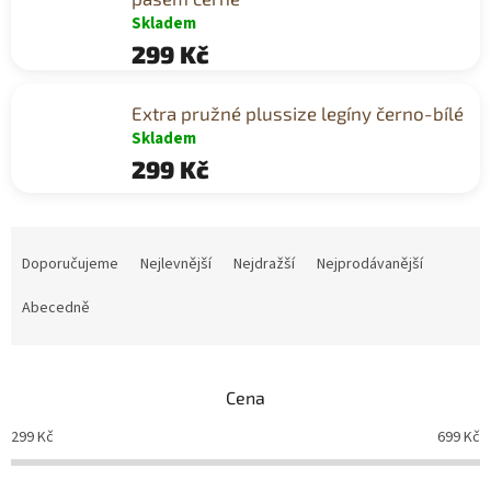
Skladem
299 Kč
Extra pružné plussize legíny černo-bílé
Skladem
299 Kč
Ř
a
Doporučujeme
Nejlevnější
Nejdražší
Nejprodávanější
z
e
Abecedně
n
í
p
Cena
r
o
299
Kč
699
Kč
d
u