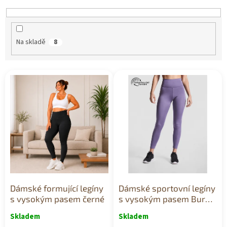
k
t
ů
Na skladě
8
V
ý
p
i
s
p
r
o
d
u
k
Dámské formující legíny
Dámské sportovní legíny
t
s vysokým pasem černé
s vysokým pasem Buru
ů
fialové
Skladem
Skladem