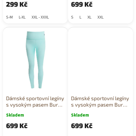
299 Kč
699 Kč
S-M
L-XL
XXL - XXXL
S
L
XL
XXL
Dámské sportovní legíny
Dámské sportovní legíny
s vysokým pasem Buru
s vysokým pasem Buru
mentolová
mix barev
Skladem
Skladem
699 Kč
699 Kč