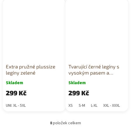
Extra pružné plussize
Tvarující černé legíny s
legíny zelené
vysokým pasem a
podporou
Skladem
Skladem
299 Kč
299 Kč
UNI: XL - 5XL
XS
S-M
L-XL
XXL - XXXL
8
položek celkem
O