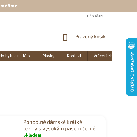
ě měříme
U
VRÁCENÍ ZBOŽÍ
KONTAKT
Přihlášení
NÁKUPNÍ
Prázdný košík
KOŠÍK
do bytu a na tělo
Plavky
Kontakt
Vrácení zboží
O 
Pohodlné dámské krátké
legíny s vysokým pasem černé
Skladem