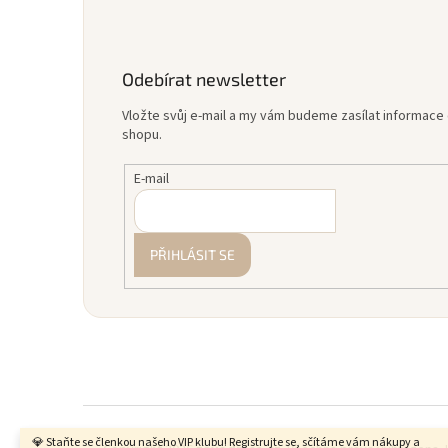
Odebírat newsletter
Vložte svůj e-mail a my vám budeme zasílat informac
shopu.
E-mail
PŘIHLÁSIT SE
💎 Staňte se členkou našeho VIP klubu! Registrujte se, sčítáme vám nákupy a