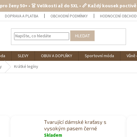
 pro ženy 50+ • 👗 Velikosti až do 5XL • 📏 Každý kousek poctiv
DOPRAVA A PLATBA
OBCHODNÍ PODMÍNKY
HODNOCENÍ OBCHOD
HLEDAT
óda
SLEVY
OBUV A DOPLŇKY
Sportovní móda
Vůně 
ty
Krátké legíny
Tvarující dámské kraťasy s
vysokým pasem černé
Skladem