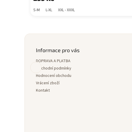
S-M
L-XL
XXL - XXXL
Z
á
p
Informace pro vás
a
DOPRAVA A PLATBA
t
í
Obchodní podmínky
Hodnocení obchodu
Vrácení zboží
Kontakt