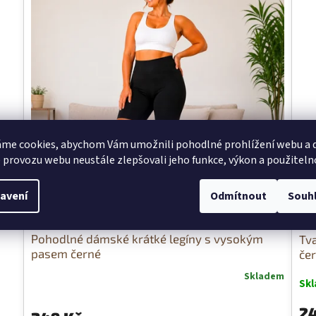
me cookies, abychom Vám umožnili pohodlné prohlížení webu a d
 provozu webu neustále zlepšovali jeho funkce, výkon a použiteln
avení
Odmítnout
Souh
Pohodlné dámské krátké legíny s vysokým
Tv
pasem černé
če
Skladem
Sk
24