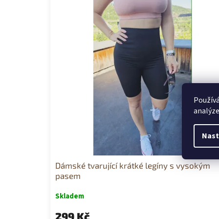
p
i
s
p
r
o
d
u
k
t
Používá
ů
analýze
Nast
Dámské tvarující krátké legíny s vysokým
pasem
Skladem
299 Kč