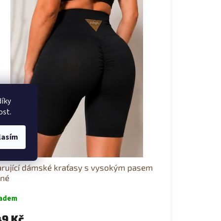
íky
ost.
lasím
arující dámské kraťasy s vysokým pasem
rné
ladem
9 Kč