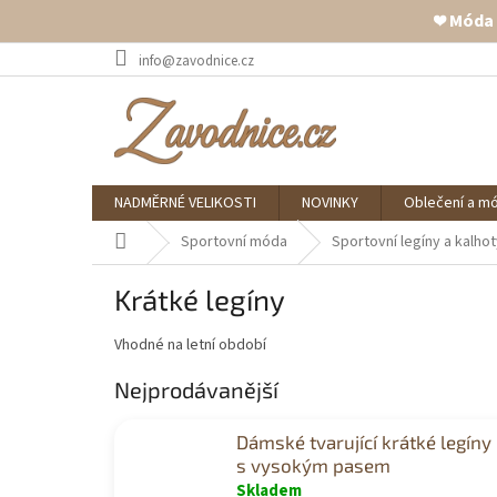
❤️ Móda
Přejít
info@zavodnice.cz
na
obsah
NADMĚRNÉ VELIKOSTI
NOVINKY
Oblečení a m
Domů
Sportovní móda
Sportovní legíny a kalho
Krátké legíny
Vhodné na letní období
Nejprodávanější
Dámské tvarující krátké legíny
s vysokým pasem
Skladem