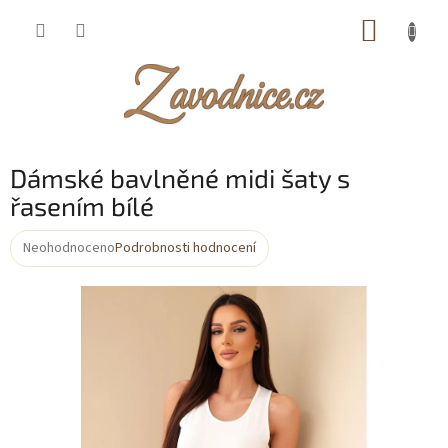
Přejít
NÁKUP
na
obsah
KOŠÍK
Dámské bavlněné midi šaty s
řasením bílé
Neohodnoceno
Podrobnosti hodnocení
Průměrné
hodnocení
produktu
je
0,0
z
5
hvězdiček.