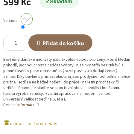
599 Kč
Skladem
Měrná
cena:
Varianta
Přidat do košíku
Bavlněné dámské midi šaty jsou skvělou volbou pro ženy, které hledají
pohodlí, jednoduchost a nadčasový styl. Klasický střih bez rukávů a
jemné řasení v pase decentně zvýrazní postavu a dodají ženský
vzhled. Díky bavlně s příměsí elastanu jsou prodyšné, pohodlné a lehce
pružné. Hodí se na běžné nošení, do práce i na letní procházky či
setkání. Snadno je sladíte se sportovní obuví, sandály i lodičkami.
Italská výroba zaručuje kvalitní zpracování a moderní vzhled.
Univerzální velikost sedí na S, M a L.
Detailní informace
HLÍDAT