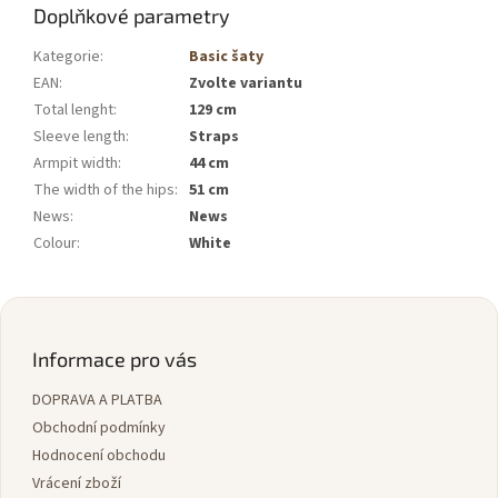
Doplňkové parametry
Kategorie
:
Basic šaty
EAN
:
Zvolte variantu
Total lenght
:
129 cm
Sleeve length
:
Straps
Armpit width
:
44 cm
The width of the hips
:
51 cm
News
:
News
Colour
:
White
Z
á
p
Informace pro vás
a
DOPRAVA A PLATBA
t
í
Obchodní podmínky
Hodnocení obchodu
Vrácení zboží