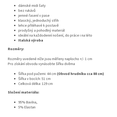
dámské midi šaty
bez rukávů
jemné řasení v pase
klasický, jednoduchý střih
lehce přiléhavé k postavě
prodyšný a pohodlný materiál
ideální na každodenní nošení, do práce i na léto
Italská výroba
Rozměry:
Rozměry uvedené níže jsou měřeny naplocho +/- 1 cm
Pro získání obvodu vynásobte šířku dvěma
Šířka pod pažemi: 44 cm
(
Obvod hrudníku cca 88 cm
)
Šířka v bocích: 51 cm
Celková délka: 129 cm
Složení materiálu:
95% Bavlna,
5% Elastan