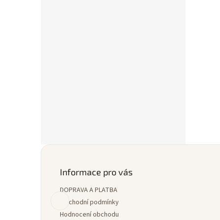
Z
á
p
Informace pro vás
a
DOPRAVA A PLATBA
t
í
Obchodní podmínky
Hodnocení obchodu