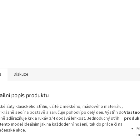
s
Diskuze
ailní popis produktu
ké šaty klasického střihu, ušité z měkkého, máslového materiálu,
 krásně sedí na postavě a zaručuje pohodlí po celý den. Výstřih do
Vlastno
mně zdůrazňuje krk a rukáv 3/4 dodává lehkost. Jednoduchý střih
produk
 tento model ideálním jak na každodenní nošení, tak do práce či na
M
ečenské akce.
m