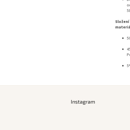
o
5
Složení
materiá
5
4
P
5
Instagram