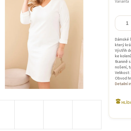
Varianta
iček.
Dámské š
který krá
Výstřih d
ke kolenů
tkanině 
nošení, t
Velikost:
Obvod hr
Detailní 
HLÍD