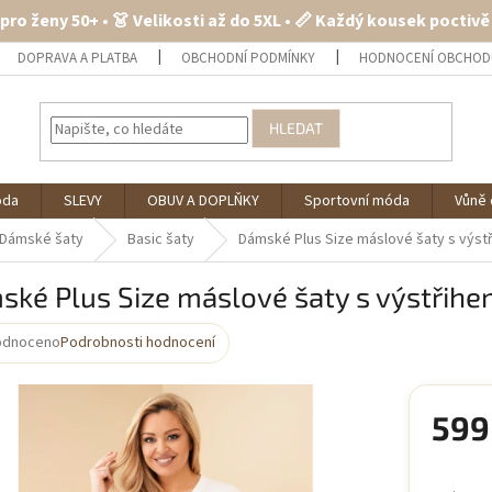
 pro ženy 50+ • 👗 Velikosti až do 5XL • 📏 Každý kousek poctiv
DOPRAVA A PLATBA
OBCHODNÍ PODMÍNKY
HODNOCENÍ OBCHOD
HLEDAT
óda
SLEVY
OBUV A DOPLŇKY
Sportovní móda
Vůně 
Dámské šaty
Basic šaty
Dámské Plus Size máslové šaty s výstř
ké Plus Size máslové šaty s výstřihem
odnoceno
Podrobnosti hodnocení
rné
cení
ktu
599
Měrná
cena: