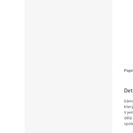
Popi
Det
Dáms
který
V je
dělá
spol