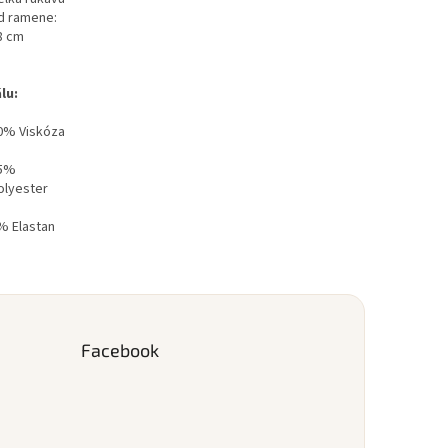
d ramene:
8 cm
lu:
0% Viskóza
5%
olyester
% Elastan
Facebook