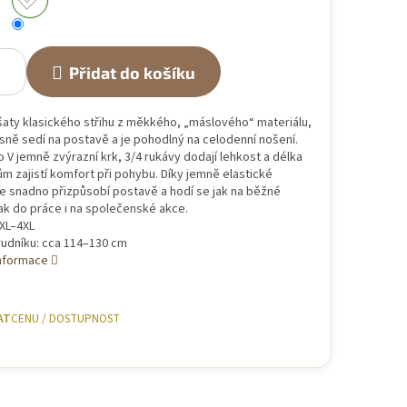
Přidat do košíku
aty klasického střihu z měkkého, „máslového“ materiálu,
sně sedí na postavě a je pohodlný na celodenní nošení.
o V jemně zvýrazní krk, 3/4 rukávy dodají lehkost a délka
m zajistí komfort při pohybu. Díky jemně elastické
se snadno přizpůsobí postavě a hodí se jak na běžné
ak do práce i na společenské akce.
 XL–4XL
udníku: cca 114–130 cm
informace
AT