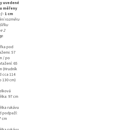
y uvedené
ou měřeny
+/- 1 cm
ání rozměru
šířku
e 2
y:
ířka pod
ažemi: 57
m / po
atažení: 65
m (Hrudník
d cca 114
o 130 cm)
elková
élka: 97 cm
élka rukávu
d podpaží:
7 cm
élka rukávu