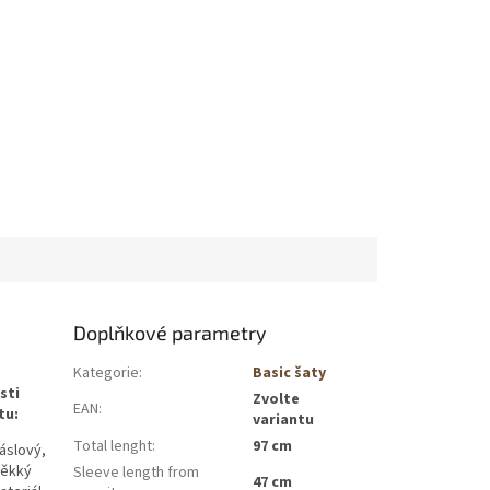
Doplňkové parametry
Kategorie
:
Basic šaty
sti
Zvolte
EAN
:
tu:
variantu
Total lenght
:
97 cm
áslový,
ěkký
Sleeve length from
47 cm