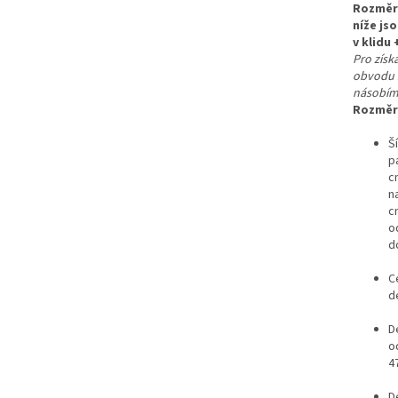
Rozměr
níže js
v klidu 
Pro získ
obvodu 
násobím
Rozměr
Š
p
c
n
c
o
d
C
d
D
o
4
D