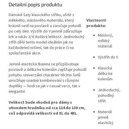
Detailní popis produktu
Dámské šaty klasického střihu, ušité z
měkkého, máslového materiálu, který
Vlastnosti
krásně sedí na postavě a zaručuje pohodlí
produktu:
po celý den. Výstřih do V jemně zdůrazňuje
Máslový,
krk a rukáv 3/4 dodává lehkost. Jednoduchý
měkký
střih dělá tento model ideálním jak na
materiál
každodenní nošení, tak do práce či na
společenské akce.
Výstřih do V
Jemně elastická tkanina se přizpůsobuje
Klasická
postavě a délka ke kolenům zajišťuje pohodlí
délka ke
pohybu. Univerzální charakter těchto šatů
kolenům
umožňuje snadné kombinování s různými
doplňky — hodí se jak v casual verzi, tak v
Jednoduchý,
elegantní.
pohodlný
střih
Velikost bude vhodná pro dámy s
obvodem hrudníku od cca 114 do 130 cm,
Materiál
což odpovídá velikosti od XL do 4XL.
jemně
elastický