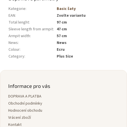
Kategorie
:
Basic šaty
EAN
:
Zvolte variantu
Total lenght
:
97 cm
Sleeve length from armpit
:
47 cm
Armpit width
:
57 cm
News
:
News
Colour
:
Ecru
Category
:
Plus Size
Z
á
p
Informace pro vás
a
DOPRAVA A PLATBA
t
í
Obchodní podmínky
Hodnocení obchodu
Vrácení zboží
Kontakt