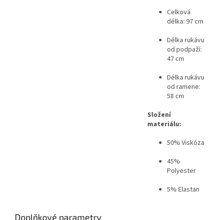
Celková
délka: 97 cm
Délka rukávu
od podpaží:
47 cm
Délka rukávu
od ramene:
58 cm
Složení
materiálu:
50% Viskóza
45%
Polyester
5% Elastan
Doplňkové parametry