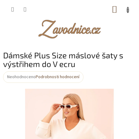
Přejít
NÁKUP
na
obsah
KOŠÍK
Dámské Plus Size máslové šaty s
výstřihem do V ecru
Neohodnoceno
Podrobnosti hodnocení
Průměrné
hodnocení
produktu
je
0,0
z
5
hvězdiček.