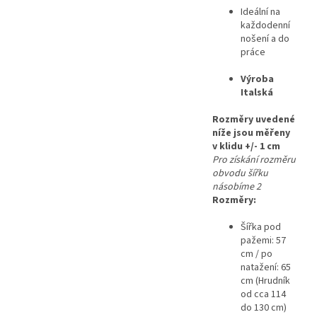
Ideální na
každodenní
nošení a do
práce
Výroba
Italská
Rozměry uvedené
níže jsou měřeny
v klidu +/- 1 cm
Pro získání rozměru
obvodu šířku
násobíme 2
Rozměry:
Šířka pod
pažemi: 57
cm / po
natažení: 65
cm (Hrudník
od cca 114
do 130 cm)