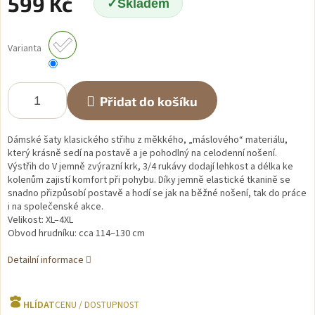
599 Kč
Skladem
Měrná
cena:
Varianta
Přidat do košíku
Dámské šaty klasického střihu z měkkého, „máslového“ materiálu,
který krásně sedí na postavě a je pohodlný na celodenní nošení.
Výstřih do V jemně zvýrazní krk, 3/4 rukávy dodají lehkost a délka ke
kolenům zajistí komfort při pohybu. Díky jemně elastické tkanině se
snadno přizpůsobí postavě a hodí se jak na běžné nošení, tak do práce
i na společenské akce.
Velikost: XL–4XL
Obvod hrudníku: cca 114–130 cm
Detailní informace
HLÍDAT