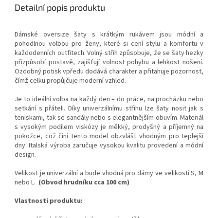
Detailní popis produktu
Dámské oversize šaty s krátkým rukávem jsou módní a
pohodlnou volbou pro ženy, které si cení stylu a komfortu v
každodenních outfitech. Volný střih způsobuje, že se šaty hezky
přizpůsobí postavě, zajišťují volnost pohybu a lehkost nošení.
Ozdobný potisk vpředu dodává charakter a přitahuje pozornost,
čímž celku propůjčuje moderní vzhled.
Je to ideální volba na každý den – do práce, na procházku nebo
setkání s přáteli. Díky univerzálnímu střihu lze šaty nosit jak s
teniskami, tak se sandály nebo s elegantnějším obuvím. Materiál
s vysokým podílem viskózy je měkký, prodyšný a příjemný na
pokožce, což činí tento model obzvlášť vhodným pro teplejší
dny. Italská výroba zaručuje vysokou kvalitu provedení a módní
design.
Velikost je univerzální a bude vhodná pro dámy ve velikosti S, M
nebo L.
(
Obvod hrudníku cca 100 cm
)
Vlastnosti produktu: