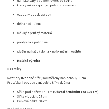
dámské šaty v volném oversize střihu
krátký rukáv zajišťující pohodlí při nošení
ozdobný potisk vpředu
délka nad kolena
měkký a pružný materiál
prodyšná a pohodlná
ideální na každý den a k neformálním outfitům
Italská výroba
Rozměry:
Rozměry uvedené níže jsou měřeny naplocho +/- 1 cm
Pro získání obvodu vynásobte šířku dvěma
Šířka pod pažemi: 50 cm
(
Obvod hrudníku cca 100 cm
)
Šířka v bocích: 55 cm
Celková délka: 94 cm