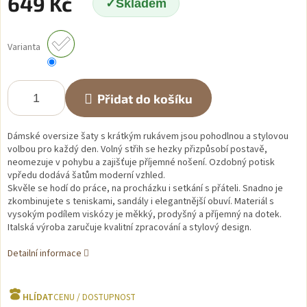
649 Kč
Skladem
Měrná
cena:
Varianta
Přidat do košíku
Dámské oversize šaty s krátkým rukávem jsou pohodlnou a stylovou
volbou pro každý den. Volný střih se hezky přizpůsobí postavě,
neomezuje v pohybu a zajišťuje příjemné nošení. Ozdobný potisk
vpředu dodává šatům moderní vzhled.
Skvěle se hodí do práce, na procházku i setkání s přáteli. Snadno je
zkombinujete s teniskami, sandály i elegantnější obuví. Materiál s
vysokým podílem viskózy je měkký, prodyšný a příjemný na dotek.
Italská výroba zaručuje kvalitní zpracování a stylový design.
Detailní informace
HLÍDAT