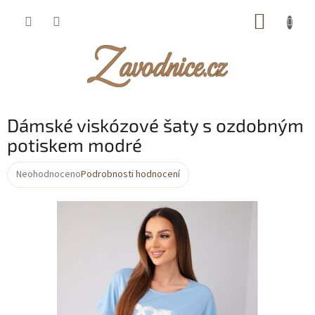
Přejít
NÁKUP
na
obsah
KOŠÍK
Dámské viskózové šaty s ozdobným
potiskem modré
Neohodnoceno
Podrobnosti hodnocení
Průměrné
hodnocení
produktu
je
0,0
z
5
hvězdiček.