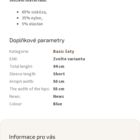
Složení materiálu:
65% viskóza,
35% nylon,
5% elastan
Doplňkové parametry
Kategorie
:
Basic šaty
EAN
:
Zvolte variantu
Total lenght
:
94 cm
Sleeve length
:
Short
Armpit width
:
50 cm
The width of the hips
:
55 cm
News
:
News
Colour
:
Blue
Z
á
p
Informace pro vás