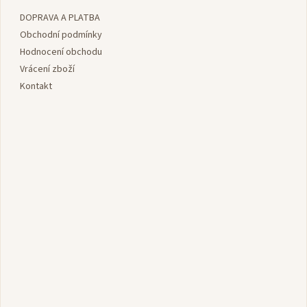
a
DOPRAVA A PLATBA
t
í
Obchodní podmínky
Hodnocení obchodu
Vrácení zboží
Kontakt