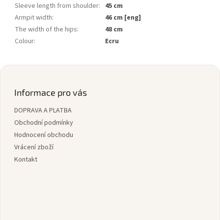
Sleeve length from shoulder
:
45 cm
Armpit width
:
46 cm [eng]
The width of the hips
:
48 cm
Colour
:
Ecru
Z
á
p
Informace pro vás
a
DOPRAVA A PLATBA
t
í
Obchodní podmínky
Hodnocení obchodu
Vrácení zboží
Kontakt