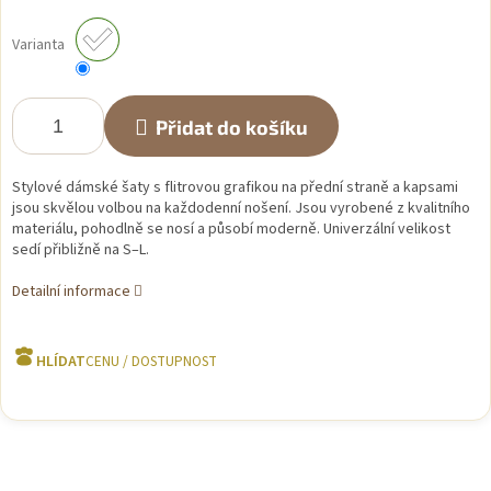
Měrná
cena:
Varianta
Přidat do košíku
Stylové dámské šaty s flitrovou grafikou na přední straně a kapsami
jsou skvělou volbou na každodenní nošení. Jsou vyrobené z kvalitního
materiálu, pohodlně se nosí a působí moderně. Univerzální velikost
sedí přibližně na S–L.
Detailní informace
HLÍDAT