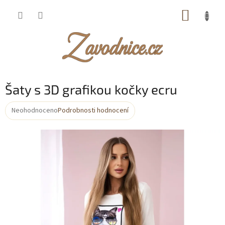
Přejít
NÁKUP
na
obsah
KOŠÍK
Šaty s 3D grafikou kočky ecru
Neohodnoceno
Podrobnosti hodnocení
Průměrné
hodnocení
produktu
je
0,0
z
5
hvězdiček.