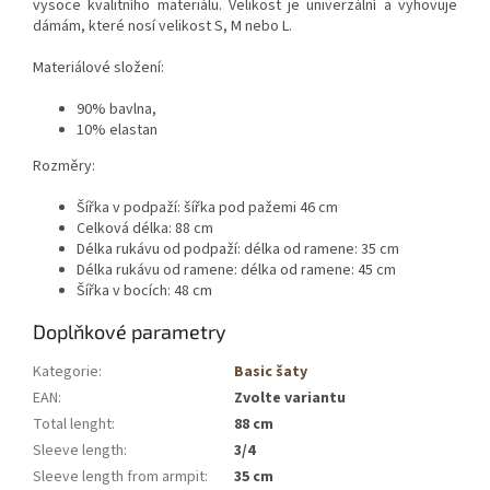
vysoce kvalitního materiálu. Velikost je univerzální a vyhovuje
dámám, které nosí velikost S, M nebo L.
Materiálové složení:
90% bavlna,
10% elastan
Rozměry:
Šířka v podpaží: šířka pod pažemi 46 cm
Celková délka: 88 cm
Délka rukávu od podpaží: délka od ramene: 35 cm
Délka rukávu od ramene: délka od ramene: 45 cm
Šířka v bocích: 48 cm
Doplňkové parametry
Kategorie
:
Basic šaty
EAN
:
Zvolte variantu
Total lenght
:
88 cm
Sleeve length
:
3/4
Sleeve length from armpit
:
35 cm