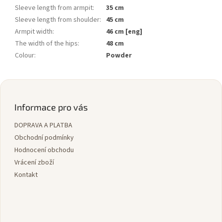
Sleeve length from armpit
:
35 cm
Sleeve length from shoulder
:
45 cm
Armpit width
:
46 cm [eng]
The width of the hips
:
48 cm
Colour
:
Powder
Z
á
p
Informace pro vás
a
DOPRAVA A PLATBA
t
í
Obchodní podmínky
Hodnocení obchodu
Vrácení zboží
Kontakt