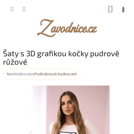
Přejít
NÁKUP
na
obsah
KOŠÍK
Šaty s 3D grafikou kočky pudrově
růžové
Neohodnoceno
Podrobnosti hodnocení
Průměrné
hodnocení
produktu
je
0,0
z
5
hvězdiček.