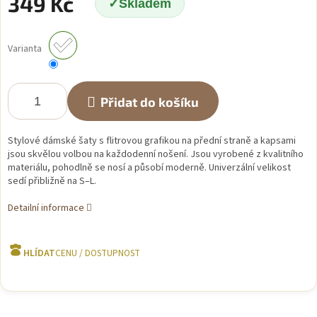
349 Kč
Skladem
Měrná
cena:
Varianta
Přidat do košíku
Stylové dámské šaty s flitrovou grafikou na přední straně a kapsami
jsou skvělou volbou na každodenní nošení. Jsou vyrobené z kvalitního
materiálu, pohodlně se nosí a působí moderně. Univerzální velikost
sedí přibližně na S–L.
Detailní informace
HLÍDAT