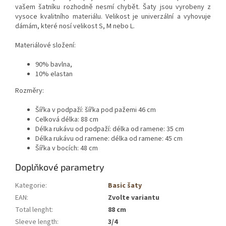
vašem šatníku rozhodně nesmí chybět. Šaty jsou vyrobeny z
vysoce kvalitního materiálu. Velikost je univerzální a vyhovuje
dámám, které nosí velikost S, M nebo L.
Materiálové složení:
90% bavlna,
10% elastan
Rozměry:
Šířka v podpaží: šířka pod pažemi 46 cm
Celková délka: 88 cm
Délka rukávu od podpaží: délka od ramene: 35 cm
Délka rukávu od ramene: délka od ramene: 45 cm
Šířka v bocích: 48 cm
Doplňkové parametry
Kategorie
:
Basic šaty
EAN
:
Zvolte variantu
Total lenght
:
88 cm
Sleeve length
:
3/4