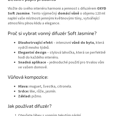
Vložte do svého interiéru harmonii a jemnost s difuzérem
OXYD
Soft Jasmine
. Tento výjimečný
domácí vůně
o objemu 120 ml
naplní vaše místnosti jemnými květinovými tóny, vytvářející
atmosféru plnou klidu a elegance.
Proč si vybrat vonný difuzér Soft Jasmine?
Dlouhotrvající efekt
– intenzivní
vůně do bytu
, která
vydrží mnoho týdnů.
Elegantní design
– stylová lahvička, která se perfektně
hodí do každého interiéru.
Snadná aplikace
– jednoduché použití pro trvalou vůni
ve vašem domově.
Vůňová kompozice:
Hlava:
muguet, švestka, citronela.
Srdce:
lilie, růže, jasmín.
Základ:
pižmo.
Jak používat difuzér?
Otevřete láhev s vonným tekutým náplní.