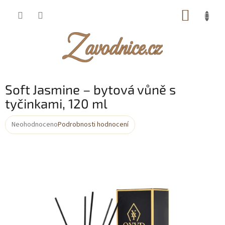
Přejít
NÁKUP
na
obsah
KOŠÍK
Soft Jasmine – bytová vůně s
tyčinkami, 120 ml
Neohodnoceno
Podrobnosti hodnocení
Průměrné
hodnocení
produktu
je
0,0
z
5
hvězdiček.