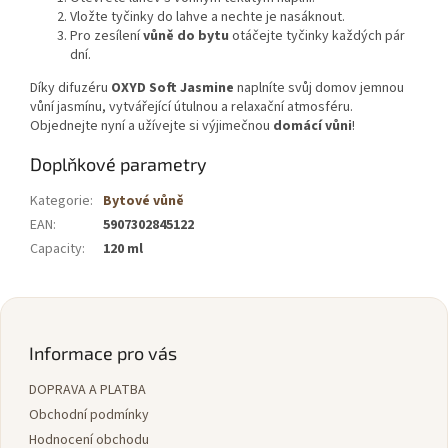
Vložte tyčinky do lahve a nechte je nasáknout.
Pro zesílení
vůně do bytu
otáčejte tyčinky každých pár
dní.
Díky difuzéru
OXYD Soft Jasmine
naplníte svůj domov jemnou
vůní jasmínu, vytvářející útulnou a relaxační atmosféru.
Objednejte nyní a užívejte si výjimečnou
domácí vůni
!
Doplňkové parametry
Kategorie
:
Bytové vůně
EAN
:
5907302845122
Capacity
:
120 ml
Z
á
p
Informace pro vás
a
DOPRAVA A PLATBA
t
í
Obchodní podmínky
Hodnocení obchodu