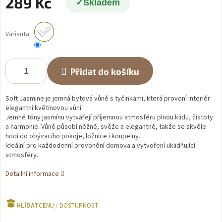
289 Kč
Skladem
Měrná
cena:
Varianta
Přidat do košíku
Soft Jasmine je jemná bytová vůně s tyčinkami, která provoní interiér
elegantní květinovou vůní.
Jemné tóny jasmínu vytvářejí příjemnou atmosféru plnou klidu, čistoty
a harmonie. Vůně působí něžně, svěže a elegantně, takže se skvěle
hodí do obývacího pokoje, ložnice i koupelny.
Ideální pro každodenní provonění domova a vytvoření uklidňující
atmosféry.
Detailní informace
HLÍDAT