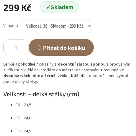
299 Kč
Skladem
Měrná
cena:
Varianta
Přidat do košíku
Lehké a pohodlné mokasíny s
decentní zlatou sponou
a prodyšným
svrškem. Skvělé na jaro/léto do města i na cestování. Dostupné ve
dvou barvách: bílé a černé
, velikosti
36–41
– doporučujeme vybrat
podle délky stélky.
Velikosti – délka stélky (cm)
36 – 23,5
37 – 24,0
38 – 24,5