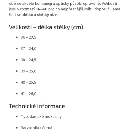
obě se skvěle kombinují a opticky působí upraveně. Velikosti
jsou v rozmezí
36–41
; pro co nejpřesnější volbu doporučujeme
řídit se
délkou stélky
níže.
Velikosti – délka stélky (cm)
36 – 23,5
37 – 24,0
38 – 24,5
39 – 25,0
40 – 25,5
41 – 26,0
Technické informace
Typ: dámské mokasíny
Barva: bílá / černá