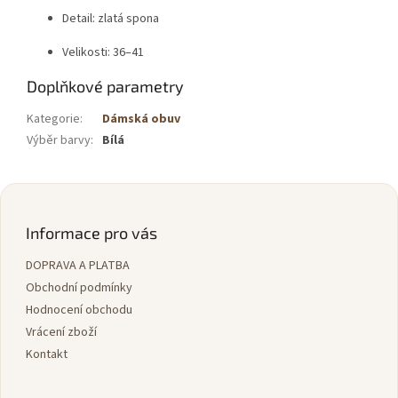
Detail: zlatá spona
Velikosti: 36–41
Doplňkové parametry
Kategorie
:
Dámská obuv
Výběr barvy
:
Bílá
Z
á
p
Informace pro vás
a
DOPRAVA A PLATBA
t
í
Obchodní podmínky
Hodnocení obchodu
Vrácení zboží
Kontakt