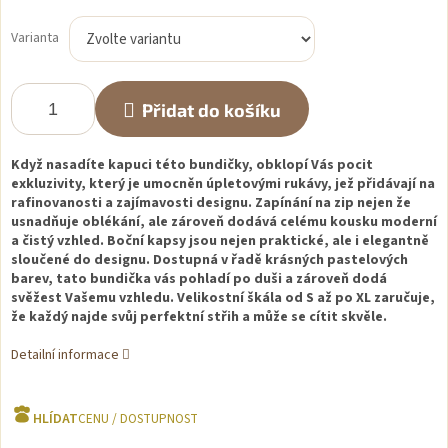
Měrná
cena:
Varianta
Přidat do košíku
Když nasadíte kapuci této bundičky, obklopí Vás pocit
exkluzivity, který je umocněn úpletovými rukávy, jež přidávají na
rafinovanosti a zajímavosti designu. Zapínání na zip nejen že
usnadňuje oblékání, ale zároveň dodává celému kousku moderní
a čistý vzhled. Boční kapsy jsou nejen praktické, ale i elegantně
sloučené do designu. Dostupná v řadě krásných pastelových
barev, tato bundička vás pohladí po duši a zároveň dodá
svěžest Vašemu vzhledu. Velikostní škála od S až po XL zaručuje,
že každý najde svůj perfektní střih a může se cítit skvěle.
Detailní informace
HLÍDAT