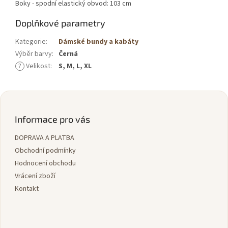
Boky - spodní elastický obvod: 103 cm
Doplňkové parametry
Kategorie
:
Dámské bundy a kabáty
Výběr barvy
:
Černá
?
Velikost
:
S, M, L, XL
Z
á
p
Informace pro vás
a
DOPRAVA A PLATBA
t
í
Obchodní podmínky
Hodnocení obchodu
Vrácení zboží
Kontakt