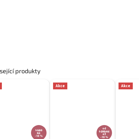
sející produkty
Akce
Akce
od
1 589
1 299 Kč
Kč
až
–18 %
–18 %