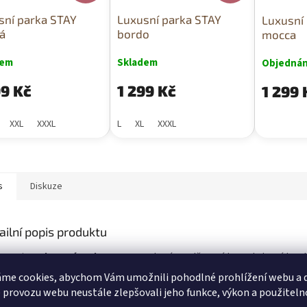
sní parka STAY
Luxusní parka STAY
Luxusní
á
bordo
mocca
dem
Skladem
Objedná
99 Kč
1 299 Kč
1 299 
XXL
XXXL
L
XL
XXXL
s
Diskuze
ailní popis produktu
stavujeme
luxusní parku STAY
– moderní a nadčasový kousek, který kom
bena ze
100% polyesteru
, který je nejen
odolný a trvanlivý
, ale také př
me cookies, abychom Vám umožnili pohodlné prohlížení webu a d
ahřeje a přitom zůstává stylová.
 provozu webu neustále zlepšovali jeho funkce, výkon a použiteln