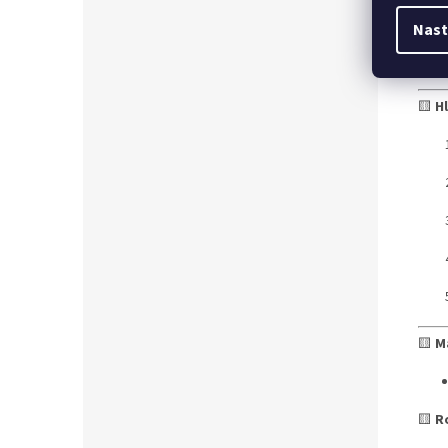
Park
pro 
Nast
K dis
🟨
H
🟨
M
🟨
R