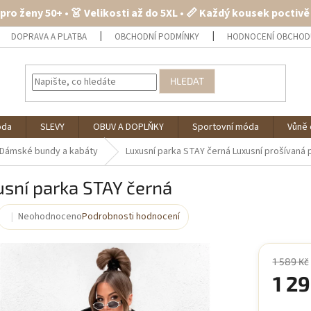
 pro ženy 50+ • 👗 Velikosti až do 5XL • 📏 Každý kousek poctiv
DOPRAVA A PLATBA
OBCHODNÍ PODMÍNKY
HODNOCENÍ OBCHOD
HLEDAT
óda
SLEVY
OBUV A DOPLŇKY
Sportovní móda
Vůně 
Dámské bundy a kabáty
Luxusní parka STAY černá
Luxusní prošívaná 
sní parka STAY černá
Neohodnoceno
Podrobnosti hodnocení
Průměrné
hodnocení
produktu
je
1 589 Kč
0,0
1 29
z
5
Měrná