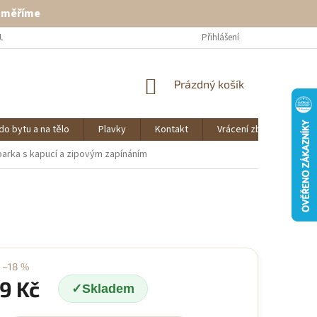
ě měříme
U
VRÁCENÍ ZBOŽÍ
KONTAKT
Přihlášení
NÁKUPNÍ
Prázdný košík
KOŠÍK
do bytu a na tělo
Plavky
Kontakt
Vrácení zboží
O 
parka s kapucí a zipovým zapínáním
–18 %
9 Kč
Skladem