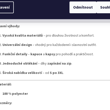
a STAY
má
kapuci
pro ochranu před větrem a deštěm,
zipové zapínání
p
vaše každodenní potřeby. Je perfektní volbou pro každodenní nošení, cesto
avení
Odmítnout
Souh
pozici je ve
velikostech S až 3XL
, takže si ji může vybrat opravdu každý.
lavní výhody:
Vysoká kvalita materiálů
– pro dlouhou životnost a komfort.
Univerzální design
– vhodný pro každodenní i slavnostní outfit.
Funkční detaily
–
kapuce
a
kapsy
pro pohodlí a praktičnost.
Jednoduché oblékání
– díky
zapínání na zip
.
Široká nabídka velikostí
– od
S po 3XL
.
ateriál:
100 % polyester
ozměry: