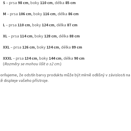
S
– prsa
98 cm
, boky
110 cm
, délka
85 cm
M
– prsa
106 cm
, boky
116 cm
, délka
86 cm
L
– prsa
110 cm
, boky
124 cm
, délka
87 cm
XL
– prsa
114 cm
, boky
128 cm
, délka
88 cm
XXL
– prsa
126 cm
, boky
134 cm
, délka
89 cm
XXXL
– prsa
134 cm
, boky
144 cm
, délka
90 cm
(
Rozměry se mohou lišit o ±2 cm.
)
orňujeme, že odstín barvy produktu může být mírně odlišný v závislosti na 
tě displeje vašeho přístroje.