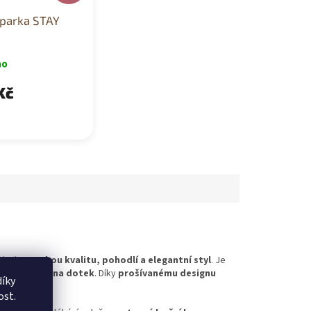
 parka STAY
no
Kč
binuje
vysokou kvalitu, pohodlí a elegantní styl
. Je
íjemně
hebký na dotek
. Díky
prošívanému designu
íky
ost.