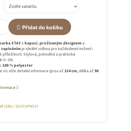
Přidat do košíku
 parka STAY
s
kapucí
,
prošívaným designem
a
 zapínáním
je ideální volbou pro každodenní nošení i
 příležitosti. Stylová, pohodlná a praktická.
i:
S–3XL
:
100 % polyester
:
viz níže detailní informace (prsa až
134 cm
, délka až
90
informace
AT