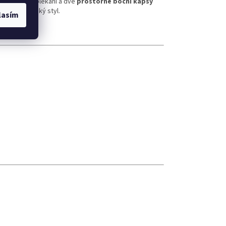
ro snadné oblékání a dvě
prostorné boční kapsy
vání i městský styl.
lasím