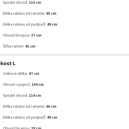
Spodní obvod:
110 cm
Délka rukávu od ramene:
65 cm
Délka rukávu od podpaží:
48 cm
Obvod bicepsu:
37 cm
Šířka ramen:
41 cm
ikost L
Celková délka:
87 cm
Obvod v poprsí:
104 cm
Spodní obvod:
114 cm
Délka rukávu od ramene:
66 cm
Délka rukávu od podpaží:
49 cm
Obvod bicepsu:
38 cm