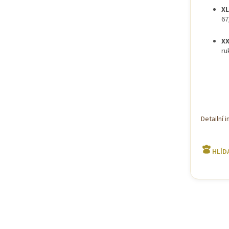
XL
67
XX
ru
Detailní 
HLÍD