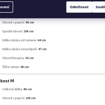
ikost S
avení
Odmítnout
Souh
Celková délka:
85 cm
Obvod v poprsí:
98 cm
Spodní obvod:
106 cm
Délka rukávu od ramene:
64 cm
Délka rukávu od podpaží:
47 cm
Obvod bicepsu:
36 cm
Šířka ramen:
40 cm
ikost M
Celková délka:
86 cm
Obvod v poprsí:
100 cm