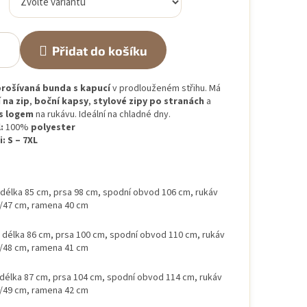
Přidat do košíku
rošívaná bunda s kapucí
v prodlouženém střihu. Má
 na zip
,
boční kapsy
,
stylové zipy po stranách
a
s logem
na rukávu. Ideální na chladné dny.
:
100%
polyester
i:
S – 7XL
délka 85 cm, prsa 98 cm, spodní obvod 106 cm, rukáv
/47 cm, ramena 40 cm
délka 86 cm, prsa 100 cm, spodní obvod 110 cm, rukáv
/48 cm, ramena 41 cm
délka 87 cm, prsa 104 cm, spodní obvod 114 cm, rukáv
/49 cm, ramena 42 cm