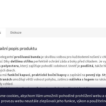
s
Diskuze
ailní popis produktu
 elegantní
prošívaná bunda
je skvělou volbou pro každodenní nošení v ch
sí. Díky
delšímu střihu
perfektně ochrání záda a boky před chladem. Je v
 polyesteru
, který zajišťuje pohodlí i odolnost. Uvnitř je
podšitá
, takže h
ných dnech.
da má
funkční kapuci
,
praktické boční kapsy
a zapínání na
pevný zip
.
St
tranách
umožňují větší volnost pohybu, zatímco
nášivka s logem
na ruká
dy vzhled.
hé rukávy zakončené
manžetami
zaručují pohodlí a dobře drží tvar.
me cookies, abychom Vám umožnili pohodlné prohlížení webu a d
ová slova:
prošívaná bunda
,
dlouhá bunda
,
kapuce
,
zipy po stranách
 provozu webu neustále zlepšovali jeho funkce, výkon a použiteln
em
,
podzimní bunda
,
zimní bunda
,
polyester
,
velikosti S – 7XL