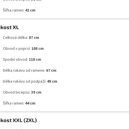
Šířka ramen:
42 cm
ikost XL
Celková délka:
87 cm
Obvod v poprsí:
108 cm
Spodní obvod:
118 cm
Délka rukávu od ramene:
67 cm
Délka rukávu od podpaží:
49 cm
Obvod bicepsu:
39 cm
Šířka ramen:
44 cm
ikost XXL (2XL)