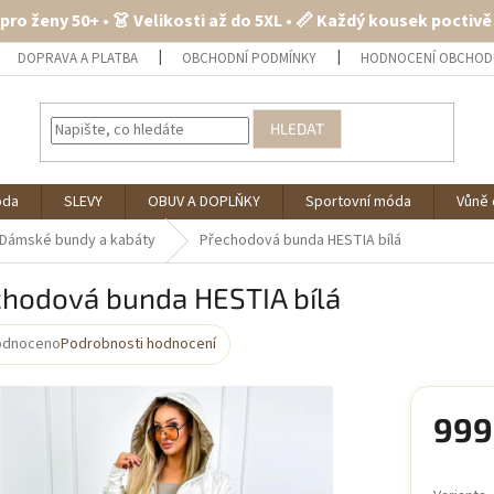
 pro ženy 50+ • 👗 Velikosti až do 5XL • 📏 Každý kousek poctiv
DOPRAVA A PLATBA
OBCHODNÍ PODMÍNKY
HODNOCENÍ OBCHOD
HLEDAT
óda
SLEVY
OBUV A DOPLŇKY
Sportovní móda
Vůně 
Dámské bundy a kabáty
Přechodová bunda HESTIA bílá
chodová bunda HESTIA bílá
odnoceno
Podrobnosti hodnocení
rné
cení
ktu
999
Měrná
cena: