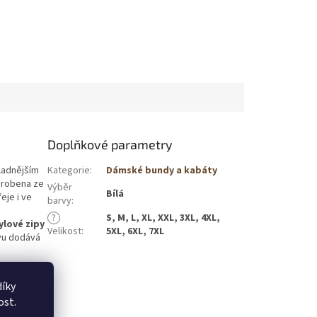
Doplňkové parametry
ladnějším
Kategorie
:
Dámské bundy a kabáty
yrobena ze
Výběr
Bílá
řeje i ve
barvy
:
?
S, M, L, XL, XXL, 3XL, 4XL,
ylové zipy
Velikost
:
5XL, 6XL, 7XL
vu dodává
íky
,
nášivka s
ost.