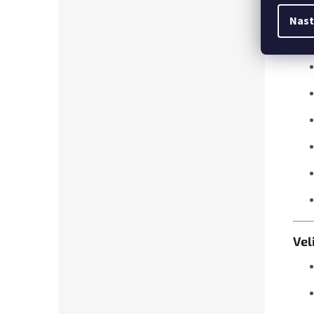
Vel
Nast
Vel