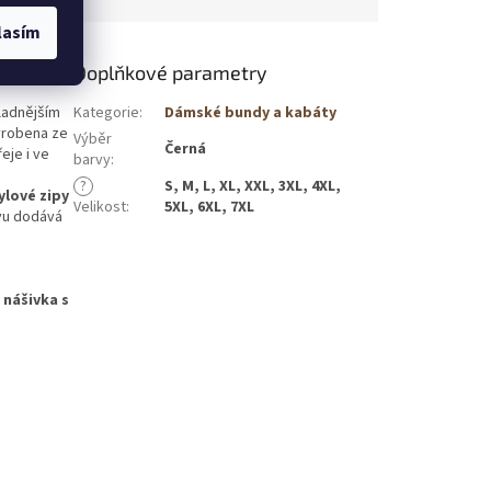
lasím
Doplňkové parametry
ladnějším
Kategorie
:
Dámské bundy a kabáty
yrobena ze
Výběr
Černá
řeje i ve
barvy
:
?
S, M, L, XL, XXL, 3XL, 4XL,
ylové zipy
Velikost
:
5XL, 6XL, 7XL
vu dodává
,
nášivka s