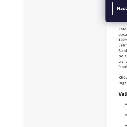
Nast
Det
Tato
poča
100%
větr
Bun
po s
tren
Dlou
Klíč
log
Vel