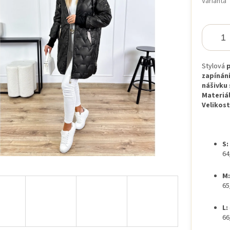
Varianta
iček.
Stylová
p
zapínání
nášivku 
Materiál
Velikost
S:
64
M:
65
L:
66