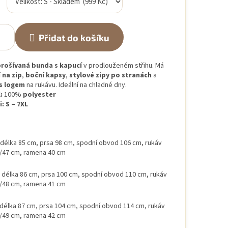
Přidat do košíku
rošívaná bunda s kapucí
v prodlouženém střihu. Má
 na zip
,
boční kapsy
,
stylové zipy po stranách
a
s logem
na rukávu. Ideální na chladné dny.
:
100%
polyester
i:
S – 7XL
délka 85 cm, prsa 98 cm, spodní obvod 106 cm, rukáv
/47 cm, ramena 40 cm
délka 86 cm, prsa 100 cm, spodní obvod 110 cm, rukáv
/48 cm, ramena 41 cm
délka 87 cm, prsa 104 cm, spodní obvod 114 cm, rukáv
/49 cm, ramena 42 cm