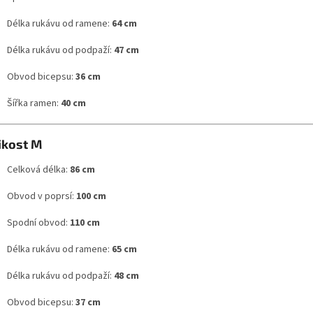
Délka rukávu od ramene:
64 cm
Délka rukávu od podpaží:
47 cm
Obvod bicepsu:
36 cm
Šířka ramen:
40 cm
ikost M
Celková délka:
86 cm
Obvod v poprsí:
100 cm
Spodní obvod:
110 cm
Délka rukávu od ramene:
65 cm
Délka rukávu od podpaží:
48 cm
Obvod bicepsu:
37 cm