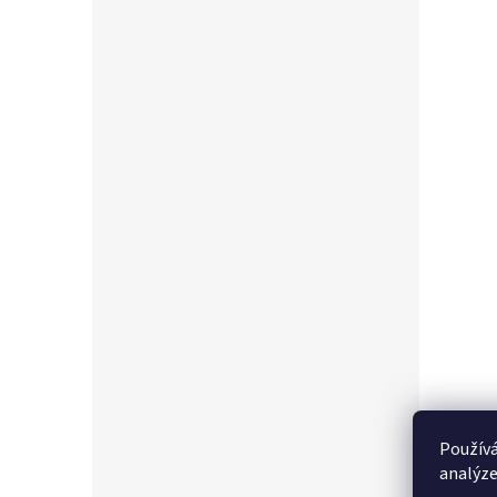
Používá
analýze
Popi