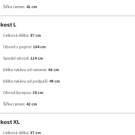
Šířka ramen:
41 cm
ikost L
Celková délka:
87 cm
Obvod v poprsí:
104 cm
Spodní obvod:
114 cm
Délka rukávu od ramene:
66 cm
Délka rukávu od podpaží:
49 cm
Obvod bicepsu:
38 cm
Šířka ramen:
42 cm
ikost XL
Celková délka:
87 cm