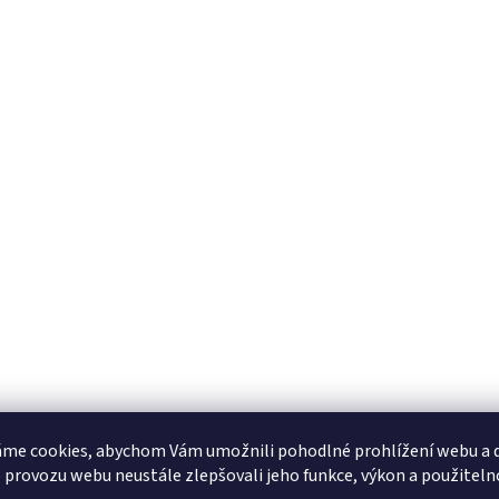
me cookies, abychom Vám umožnili pohodlné prohlížení webu a d
 provozu webu neustále zlepšovali jeho funkce, výkon a použiteln
s
Diskuze (2)