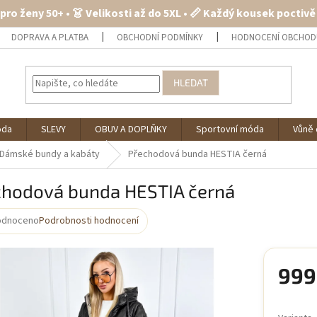
 pro ženy 50+ • 👗 Velikosti až do 5XL • 📏 Každý kousek poctiv
DOPRAVA A PLATBA
OBCHODNÍ PODMÍNKY
HODNOCENÍ OBCHOD
HLEDAT
óda
SLEVY
OBUV A DOPLŇKY
Sportovní móda
Vůně 
Dámské bundy a kabáty
Přechodová bunda HESTIA černá
chodová bunda HESTIA černá
odnoceno
Podrobnosti hodnocení
rné
cení
ktu
999
Měrná
cena: