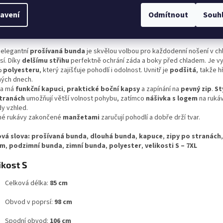
avení
Odmítnout
Souh
ailní popis produktu
 elegantní
prošívaná bunda
je skvělou volbou pro každodenní nošení v ch
sí. Díky
delšímu střihu
perfektně ochrání záda a boky před chladem. Je v
 polyesteru
, který zajišťuje pohodlí i odolnost. Uvnitř je
podšitá
, takže h
ných dnech.
da má
funkční kapuci
,
praktické boční kapsy
a zapínání na
pevný zip
.
St
tranách
umožňují větší volnost pohybu, zatímco
nášivka s logem
na ruká
dy vzhled.
hé rukávy zakončené
manžetami
zaručují pohodlí a dobře drží tvar.
ová slova:
prošívaná bunda
,
dlouhá bunda
,
kapuce
,
zipy po stranách
em
,
podzimní bunda
,
zimní bunda
,
polyester
,
velikosti S – 7XL
ikost S
Celková délka:
85 cm
Obvod v poprsí:
98 cm
Spodní obvod:
106 cm