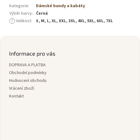
Kategorie
:
Dámské bundy a kabáty
Výběr barvy
:
Černá
?
Velikost
:
S, M, L, XL, XXL, 3XL, 4XL, 5XL, 6XL, 7XL
Z
á
p
Informace pro vás
a
DOPRAVA A PLATBA
t
í
Obchodní podmínky
Hodnocení obchodu
Vrácení zboží
Kontakt