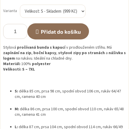
Měrná
cena:
Varianta
Přidat do košíku
Stylová
prošívaná bunda s kapucí
v prodlouženém střihu. Má
zapínání na zip
,
boční kapsy
,
stylové zipy po stranách
a
nášivku s
logem
na rukávu. Ideální na chladné dny.
Materiál:
100%
polyester
Velikosti:
S – 7XL
S:
délka 85 cm, prsa 98 cm, spodní obvod 106 cm, rukáv 64/47
cm, ramena 40 cm
M:
délka 86 cm, prsa 100 cm, spodní obvod 110 cm, rukáv 65/48
cm, ramena 41 cm
L:
délka 87 cm, prsa 104 cm, spodní obvod 114 cm, rukáv 66/49