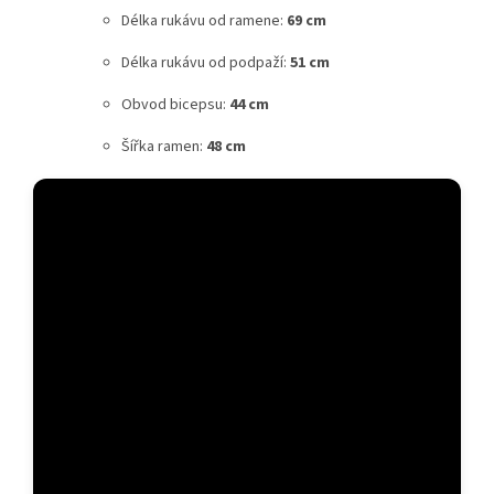
Délka rukávu od ramene:
69 cm
Délka rukávu od podpaží:
51 cm
Obvod bicepsu:
44 cm
Šířka ramen:
48 cm