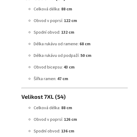
Celková délka:
88 cm
Obvod v poprsí:
122 cm
Spodní obvod:
132 cm
Délka rukávu od ramene:
68 cm
Délka rukávu od podpaží:
50 cm
Obvod bicepsu:
43 cm
Šířka ramen:
47 cm
Velikost 7XL (54)
Celková délka:
88 cm
Obvod v poprsí:
126 cm
Spodní obvod:
136 cm