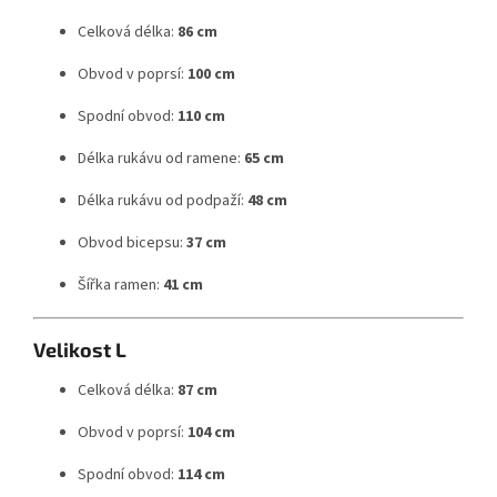
Celková délka:
86 cm
Obvod v poprsí:
100 cm
Spodní obvod:
110 cm
Délka rukávu od ramene:
65 cm
Délka rukávu od podpaží:
48 cm
Obvod bicepsu:
37 cm
Šířka ramen:
41 cm
Velikost L
Celková délka:
87 cm
Obvod v poprsí:
104 cm
Spodní obvod:
114 cm