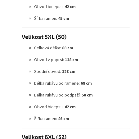
Obvod bicepsu:
42 cm
Šířka ramen:
45 cm
Velikost 5XL (50)
Celková délka:
88 cm
Obvod v poprsí:
118 cm
Spodní obvod:
128 cm
Délka rukávu od ramene:
68 cm
Délka rukávu od podpaží:
50 cm
Obvod bicepsu:
42 cm
Šířka ramen:
46 cm
Velikost 6XL (52)