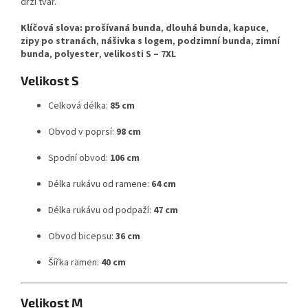
drží tvar.
Klíčová slova:
prošívaná bunda
,
dlouhá bunda
,
kapuce
,
zipy po stranách
,
nášivka s logem
,
podzimní bunda
,
zimní
bunda
,
polyester
,
velikosti S – 7XL
Velikost S
Celková délka:
85 cm
Obvod v poprsí:
98 cm
Spodní obvod:
106 cm
Délka rukávu od ramene:
64 cm
Délka rukávu od podpaží:
47 cm
Obvod bicepsu:
36 cm
Šířka ramen:
40 cm
Velikost M