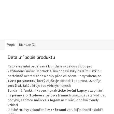
Popis
Diskuze (2)
Detailní popis produktu
Tato elegantní
prošívaná bunda
je skvělou volbou pro
každodenní nošení v chladnějším počasí. Díky
delšímu střihu
perfektně ochrání záda a boky před chladem. Je vyrobena ze
100% polyesteru
, který zajišťuje pohodlí i odolnost. Uvnitř je
podšitá
, takže hřeje i ve větrných dnech.
Bunda má
funkční kapuci
,
praktické boční kapsy
a zapínání
na
pevný zip
.
Stylové zipy po stranách
umožňují větší volnost
pohybu, zatímco
nášivka s logem
na rukávu dodává trendy
vzhled.
Dlouhé rukávy zakončené
manžetami
zaručují pohodlí a dobře