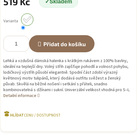
519 Kč
Skladem
Měrná
cena:
Varianta
Přidat do košíku
Lehká a vzdušná dámská halenka s krátkým rukávem z 100% bavlny,
ideální na teplejší dny. Volný střih zajišťuje pohodlí a volnost pohybu,
lodičkový výstřih působí elegantně. Spodní část zdobí výrazný
květinový motiv tulipánů, který dodává outfitu svěžest a ženský
půvab. Skvělá na běžné nošení i setkání s přáteli, snadno
kombinovatelná s džínami i sukní. Univerzální velikost vhodná pro S–L.
Detailní informace
HLÍDAT