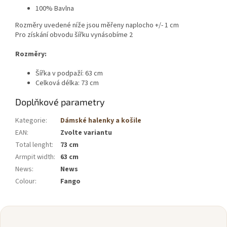
100% Bavlna
Rozměry uvedené níže jsou měřeny naplocho +/- 1 cm
Pro získání obvodu šířku vynásobíme 2
Rozměry:
Šířka v podpaží: 63 cm
Celková délka: 73 cm
Doplňkové parametry
Kategorie
:
Dámské halenky a košile
EAN
:
Zvolte variantu
Total lenght
:
73 cm
Armpit width
:
63 cm
News
:
News
Colour
:
Fango
Z
á