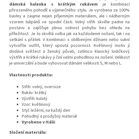
dámská halenka s krátkým rukávem
je kombinací
přirozeného pohodlí a výjimečného stylu. Je vyrobena ze 100%
bavlny a zaujme nejen příjemným materiálem, ale i nádherným
vzorem tulipánů ve spodní části. Volný střih skvěle padne na
postavu a zajišťuje plnou volnost pohybu bez ohledu na
příležitost. Je to skvělá volba jak na každodenní nošení, tak i na
setkání s přáteli. V kombinaci s oblíbenými džínami nebo sukní
vytvoříte outfit, který upoutá pozornost. Květinový motiv jí
dodává svěžest a ženský půvab, zatímco klasický lodičkový
výstřih a krátké rukávy ji činí velmi pohodlnou na nošení. Velikost
je univerzální a bude vyhovovat dámám velikosti S, M nebo L.
Vlastnosti produktu:
Střih: volný, oversize
Rukáv: krátký
Výstřih: kulatý
Vzor: květinový
Styl: ležérní, na každý den
Pohodlný a prodyšný materiál
Vyrobeno v Itálii
Složení materiálu: