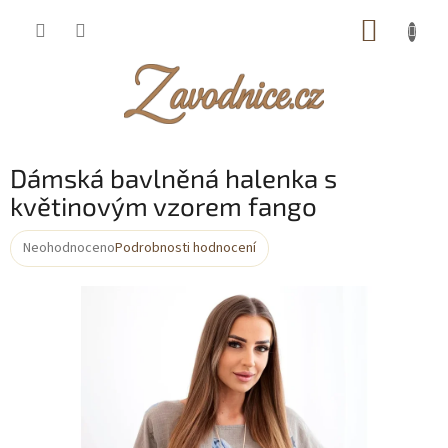
Přejít
NÁKUP
na
obsah
KOŠÍK
Dámská bavlněná halenka s
květinovým vzorem fango
Neohodnoceno
Podrobnosti hodnocení
Průměrné
hodnocení
produktu
je
0,0
z
5
hvězdiček.