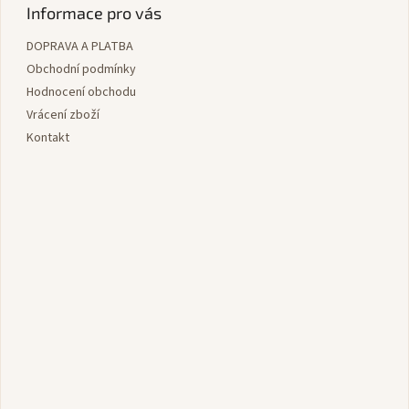
p
Informace pro vás
a
DOPRAVA A PLATBA
t
í
Obchodní podmínky
Hodnocení obchodu
Vrácení zboží
Kontakt