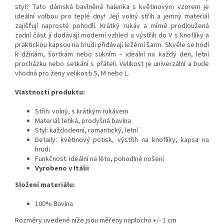
styl? Tato dámská bavlněná halenka s květinovým vzorem je
ideální volbou pro teplé dny! Její volný střih a jemný materiál
zajišťují naprosté pohodlí. Krátký rukáv a mírně prodloužená
zadní část jí dodávají moderní vzhled a výstřih do V s knoflíky a
praktickou kapsou na hrudi přidávají ležérní šarm. Skvěle se hodí
k džínám, šortkám nebo sukním – ideální na každý den, letní
procházku nebo setkání s přáteli. Velikost je univerzální a bude
vhodná pro ženy velikosti S, M nebo L.
Vlastnosti produktu:
Střih: volný, s krátkým rukávem
Materiál: lehká, prodyšná bavlna
Styl: každodenní, romantický, letní
Detaily: květinový potisk, výstřih na knoflíky, kapsa na
hrudi
Funkčnost: ideální na léto, pohodlné nošení
Vyrobeno v Itálii
Složení materiálu:
100% Bavlna
Rozměry uvedené níže jsou měřeny naplocho +/- 1 cm