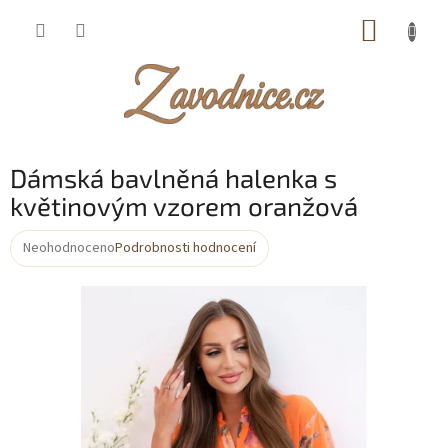
Přejít
NÁKUP
na
obsah
KOŠÍK
Dámská bavlněná halenka s
květinovým vzorem oranžová
Neohodnoceno
Podrobnosti hodnocení
Průměrné
hodnocení
produktu
je
0,0
z
5
hvězdiček.