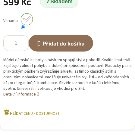
599 Kč
Skladem
Měrná
cena:
Varianta
Přidat do košíku
Módní dámské kalhoty s páskem spojují styl a pohodlí. Kvalitní materiál
zajišťuje volnost pohybu a dobré přizpůsobení postavě. Elastický pas s
praktickým páskem zvýrazňuje siluetu, zatímco klasický střih s
ohrnutými nohavicemi umožňuje univerzální využití – od každodenních
až po elegantnější kombinace. Skvěle se hodí ke košili i lehkému
svetru. Univerzální velikost je vhodná pro S–L.
Detailní informace
HLÍDAT