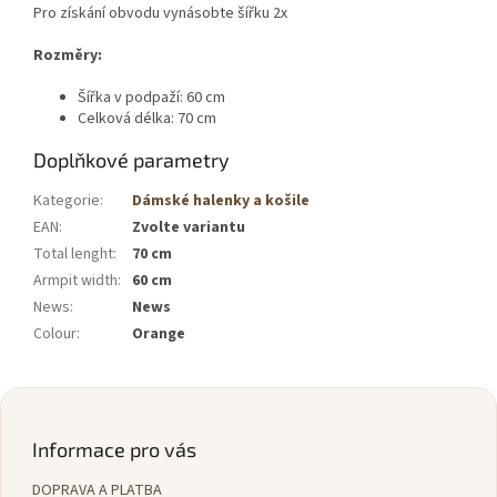
Pro získání obvodu vynásobte šířku 2x
Rozměry:
Šířka v podpaží: 60 cm
Celková délka: 70 cm
Doplňkové parametry
Kategorie
:
Dámské halenky a košile
EAN
:
Zvolte variantu
Total lenght
:
70 cm
Armpit width
:
60 cm
News
:
News
Colour
:
Orange
Z
á
p
Informace pro vás
a
DOPRAVA A PLATBA
t