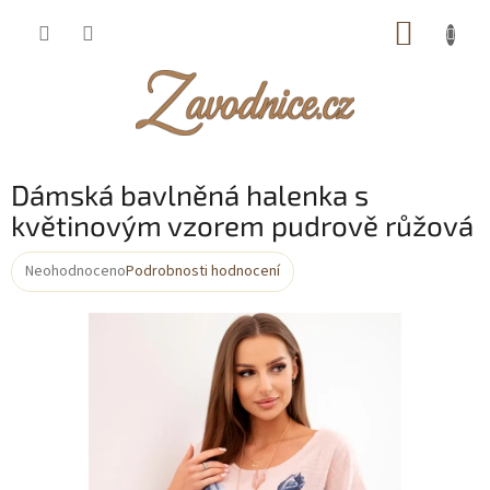
Přejít
NÁKUP
na
obsah
KOŠÍK
Dámská bavlněná halenka s
květinovým vzorem pudrově růžová
Neohodnoceno
Podrobnosti hodnocení
Průměrné
hodnocení
produktu
je
0,0
z
5
hvězdiček.