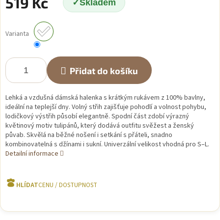
519 Kč
Skladem
Měrná
cena:
Varianta
Přidat do košíku
Lehká a vzdušná dámská halenka s krátkým rukávem z 100% bavlny,
ideální na teplejší dny. Volný střih zajišťuje pohodlí a volnost pohybu,
lodičkový výstřih působí elegantně. Spodní část zdobí výrazný
květinový motiv tulipánů, který dodává outfitu svěžest a ženský
půvab. Skvělá na běžné nošení i setkání s přáteli, snadno
kombinovatelná s džínami i sukní. Univerzální velikost vhodná pro S–L.
Detailní informace
HLÍDAT