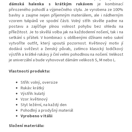
dámská halenka s krátkým rukávem
je kombinací
přirozeného pohodlí a výjimečného stylu. Je vyrobena ze 100%
bavlny a zaujme nejen příjemným materiálem, ale i nádherným
vzorem tulipánů ve spodní části. Volný střih skvěle padne na
postavu a zajišťuje plnou volnost pohybu bez ohledu na
příležitost. Je to skvělá volba jak na každodenní nošení, tak i na
setkání s přáteli. V kombinaci s oblíbenými džínami nebo sukní
vytvoříte outfit, který upoutá pozornost. Květinový motiv jí
dodává svěžest a ženský půvab, zatímco klasický lodičkový
výstřih a krátké rukávy ji činí velmi pohodlnou na nošení. Velikost
je univerzální a bude vyhovovat dámám velikosti S, M nebo L.
Vlastnosti produktu:
Střih: volný, oversize
Rukáv: krátký
Výstřih: kulatý
Vzor: květinový
Styl: ležérní, na každý den
Pohodlný a prodyšný materiál
Vyrobeno v Itálii
Složení materiálu: