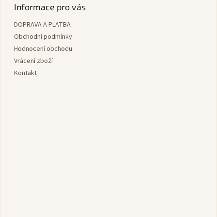
p
Informace pro vás
a
DOPRAVA A PLATBA
t
í
Obchodní podmínky
Hodnocení obchodu
Vrácení zboží
Kontakt