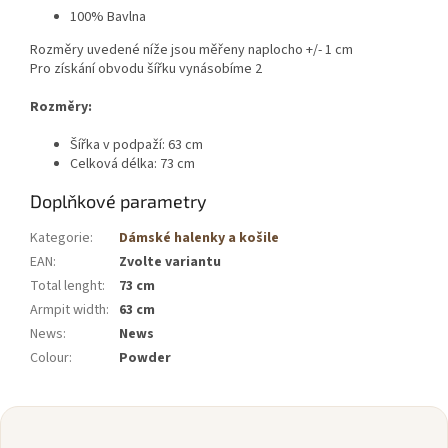
100% Bavlna
Rozměry uvedené níže jsou měřeny naplocho +/- 1 cm
Pro získání obvodu šířku vynásobíme 2
Rozměry:
Šířka v podpaží: 63 cm
Celková délka: 73 cm
Doplňkové parametry
Kategorie
:
Dámské halenky a košile
EAN
:
Zvolte variantu
Total lenght
:
73 cm
Armpit width
:
63 cm
News
:
News
Colour
:
Powder
Z
á