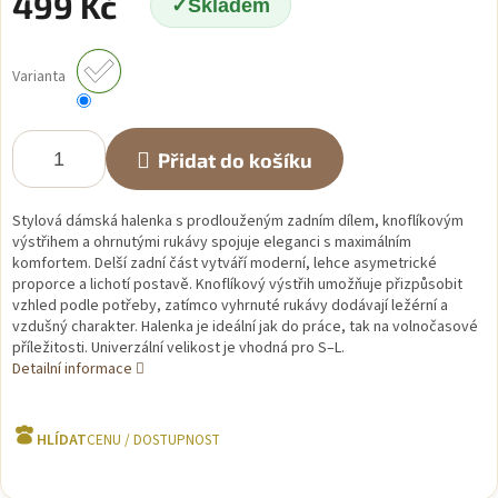
499 Kč
Skladem
Měrná
cena:
Varianta
Přidat do košíku
Stylová dámská halenka s prodlouženým zadním dílem, knoflíkovým
výstřihem a ohrnutými rukávy spojuje eleganci s maximálním
komfortem. Delší zadní část vytváří moderní, lehce asymetrické
proporce a lichotí postavě. Knoflíkový výstřih umožňuje přizpůsobit
vzhled podle potřeby, zatímco vyhrnuté rukávy dodávají ležérní a
vzdušný charakter. Halenka je ideální jak do práce, tak na volnočasové
příležitosti. Univerzální velikost je vhodná pro S–L.
Detailní informace
HLÍDAT