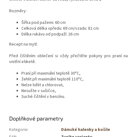
Rozměry:
Šířka pod pažemi: ​​60 cm
Celková délka vpředu: 69 cm/vzadu: 82 cm
Délka rukávu od podpaží: 26 cm
Recept na mytí:
Před čištěním oblečení si vždy přečtěte pokyny pro praní na
vnitřní etiketě.
Praní při maximální teplotě 30°C,
žehlit při maximální teplotě 110°C,
Nelze bělit a chlorovat,
Nesušte v sušičce,
Suché čištění v benzínu.
Doplňkové parametry
Kategorie
:
Dámské halenky a košile
EAN
:
Zvolte variantu