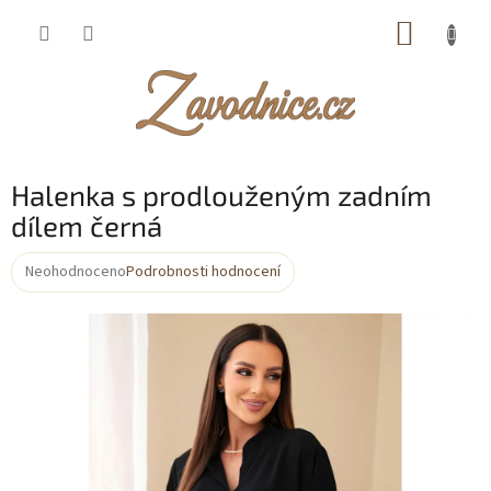
Přejít
NÁKUP
na
obsah
KOŠÍK
Halenka s prodlouženým zadním
dílem černá
Neohodnoceno
Podrobnosti hodnocení
Průměrné
hodnocení
produktu
je
0,0
z
5
hvězdiček.