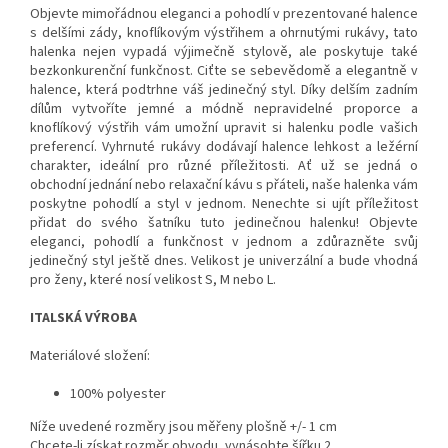
Objevte mimořádnou eleganci a pohodlí v prezentované halence
s delšími zády, knoflíkovým výstřihem a ohrnutými rukávy, tato
halenka nejen vypadá výjimečně stylově, ale poskytuje také
bezkonkurenční funkčnost. Ciťte se sebevědomě a elegantně v
halence, která podtrhne váš jedinečný styl. Díky delším zadním
dílům vytvoříte jemné a módně nepravidelné proporce a
knoflíkový výstřih vám umožní upravit si halenku podle vašich
preferencí. Vyhrnuté rukávy dodávají halence lehkost a ležérní
charakter, ideální pro různé příležitosti. Ať už se jedná o
obchodní jednání nebo relaxační kávu s přáteli, naše halenka vám
poskytne pohodlí a styl v jednom. Nenechte si ujít příležitost
přidat do svého šatníku tuto jedinečnou halenku! Objevte
eleganci, pohodlí a funkčnost v jednom a zdůrazněte svůj
jedinečný styl ještě dnes. Velikost je univerzální a bude vhodná
pro ženy, které nosí velikost S, M nebo L.
ITALSKÁ VÝROBA
Materiálové složení:
100% polyester
Níže uvedené rozměry jsou měřeny plošně +/- 1 cm
Chcete-li získat rozměr obvodu, vynásobte šířku 2