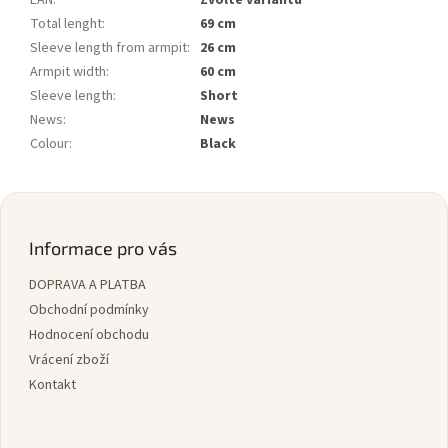
Total lenght
:
69 cm
Sleeve length from armpit
:
26 cm
Armpit width
:
60 cm
Sleeve length
:
Short
News
:
News
Colour
:
Black
Z
á
p
Informace pro vás
a
DOPRAVA A PLATBA
t
í
Obchodní podmínky
Hodnocení obchodu
Vrácení zboží
Kontakt