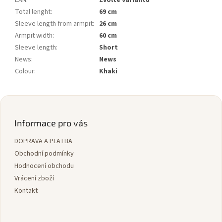
Total lenght
:
69 cm
Sleeve length from armpit
:
26 cm
Armpit width
:
60 cm
Sleeve length
:
Short
News
:
News
Colour
:
Khaki
Z
á
p
Informace pro vás
a
DOPRAVA A PLATBA
t
í
Obchodní podmínky
Hodnocení obchodu
Vrácení zboží
Kontakt