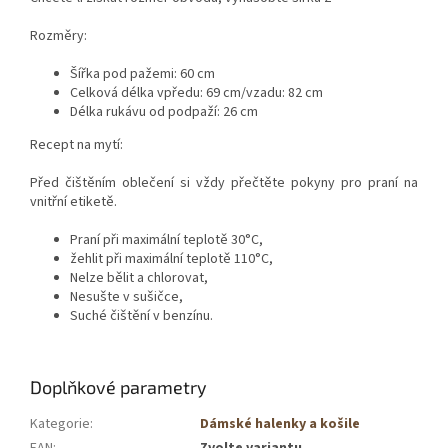
Rozměry:
Šířka pod pažemi: ​​60 cm
Celková délka vpředu: 69 cm/vzadu: 82 cm
Délka rukávu od podpaží: 26 cm
Recept na mytí:
Před čištěním oblečení si vždy přečtěte pokyny pro praní na
vnitřní etiketě.
Praní při maximální teplotě 30°C,
žehlit při maximální teplotě 110°C,
Nelze bělit a chlorovat,
Nesušte v sušičce,
Suché čištění v benzínu.
Doplňkové parametry
Kategorie
:
Dámské halenky a košile
EAN
:
Zvolte variantu