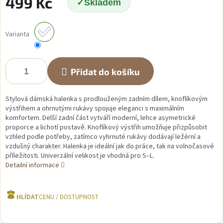
499 Kč
Skladem
Měrná
cena:
Varianta
Přidat do košíku
Stylová dámská halenka s prodlouženým zadním dílem, knoflíkovým
výstřihem a ohrnutými rukávy spojuje eleganci s maximálním
komfortem. Delší zadní část vytváří moderní, lehce asymetrické
proporce a lichotí postavě. Knoflíkový výstřih umožňuje přizpůsobit
vzhled podle potřeby, zatímco vyhrnuté rukávy dodávají ležérní a
vzdušný charakter. Halenka je ideální jak do práce, tak na volnočasové
příležitosti. Univerzální velikost je vhodná pro S–L.
Detailní informace
HLÍDAT