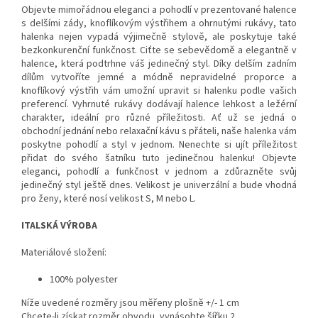
Objevte mimořádnou eleganci a pohodlí v prezentované halence
s delšími zády, knoflíkovým výstřihem a ohrnutými rukávy, tato
halenka nejen vypadá výjimečně stylově, ale poskytuje také
bezkonkurenční funkčnost. Ciťte se sebevědomě a elegantně v
halence, která podtrhne váš jedinečný styl. Díky delším zadním
dílům vytvoříte jemné a módně nepravidelné proporce a
knoflíkový výstřih vám umožní upravit si halenku podle vašich
preferencí. Vyhrnuté rukávy dodávají halence lehkost a ležérní
charakter, ideální pro různé příležitosti. Ať už se jedná o
obchodní jednání nebo relaxační kávu s přáteli, naše halenka vám
poskytne pohodlí a styl v jednom. Nenechte si ujít příležitost
přidat do svého šatníku tuto jedinečnou halenku! Objevte
eleganci, pohodlí a funkčnost v jednom a zdůrazněte svůj
jedinečný styl ještě dnes. Velikost je univerzální a bude vhodná
pro ženy, které nosí velikost S, M nebo L.
ITALSKÁ VÝROBA
Materiálové složení:
100% polyester
Níže uvedené rozměry jsou měřeny plošně +/- 1 cm
Chcete-li získat rozměr obvodu, vynásobte šířku 2