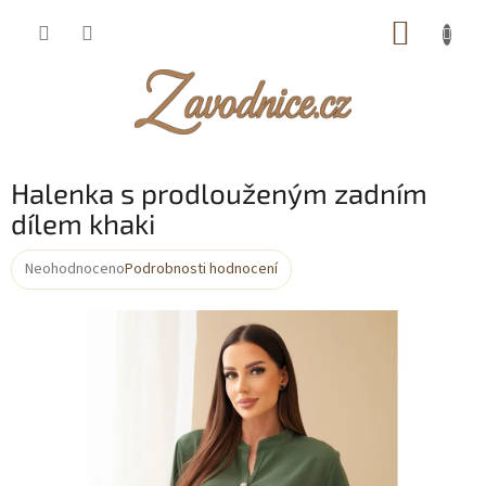
Přejít
NÁKUP
na
obsah
KOŠÍK
Halenka s prodlouženým zadním
dílem khaki
Neohodnoceno
Podrobnosti hodnocení
Průměrné
hodnocení
produktu
je
0,0
z
5
hvězdiček.