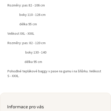
Rozměry: pas 82 - 106 cm
boky 110 - 126 cm
délka 95 cm
Velikost XXL - XXXL
Rozměry: pas: 82 - 120 cm
boky 130 - 140
délka 95 cm
Pohodlné teplákové baggy v pase na gumu i na šňůrku. Velikost
S - XXXL.
Z
á
p
Informace pro vás