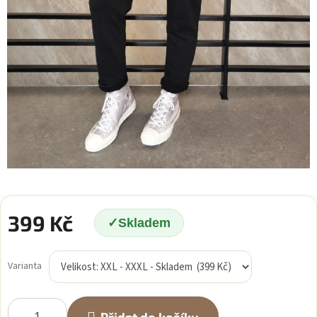
399 Kč
Skladem
Měrná
cena:
Varianta