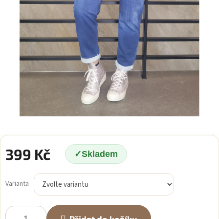
399 Kč
Skladem
Měrná
cena:
Varianta