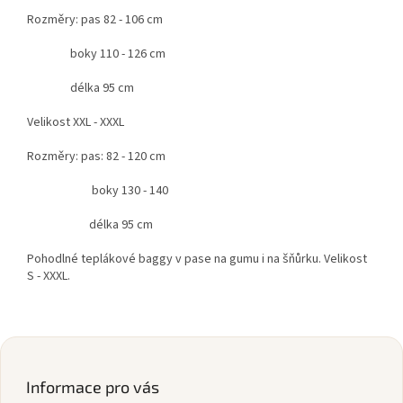
Rozměry: pas 82 - 106 cm
boky 110 - 126 cm
délka 95 cm
Velikost XXL - XXXL
Rozměry: pas: 82 - 120 cm
boky 130 - 140
délka 95 cm
Pohodlné teplákové baggy v pase na gumu i na šňůrku. Velikost
S - XXXL.
Z
á
p
Informace pro vás