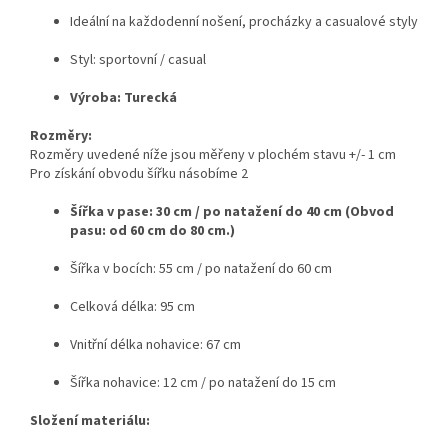
Ideální na každodenní nošení, procházky a casualové styly
Styl: sportovní / casual
Výroba: Turecká
Rozměry:
Rozměry uvedené níže jsou měřeny v plochém stavu +/- 1 cm
Pro získání obvodu šířku násobíme 2
Šířka v pase: 30 cm / po natažení do 40 cm (Obvod
pasu: od 60 cm do 80 cm.)
Šířka v bocích: 55 cm / po natažení do 60 cm
Celková délka: 95 cm
Vnitřní délka nohavice: 67 cm
Šířka nohavice: 12 cm / po natažení do 15 cm
Složení materiálu: