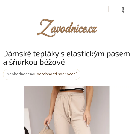
Přejít
NÁKUP
na
obsah
KOŠÍK
Dámské tepláky s elastickým pasem
a šňůrkou béžové
Neohodnoceno
Podrobnosti hodnocení
Průměrné
hodnocení
produktu
je
0,0
z
5
hvězdiček.