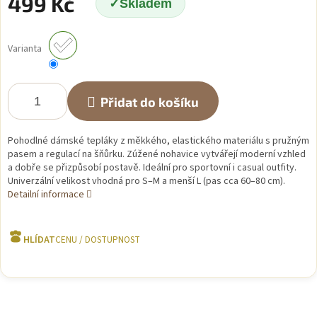
499 Kč
Skladem
Měrná
cena:
Varianta
Přidat do košíku
Pohodlné dámské tepláky z měkkého, elastického materiálu s pružným
pasem a regulací na šňůrku. Zúžené nohavice vytvářejí moderní vzhled
a dobře se přizpůsobí postavě. Ideální pro sportovní i casual outfity.
Univerzální velikost vhodná pro S–M a menší L (pas cca 60–80 cm).
Detailní informace
HLÍDAT