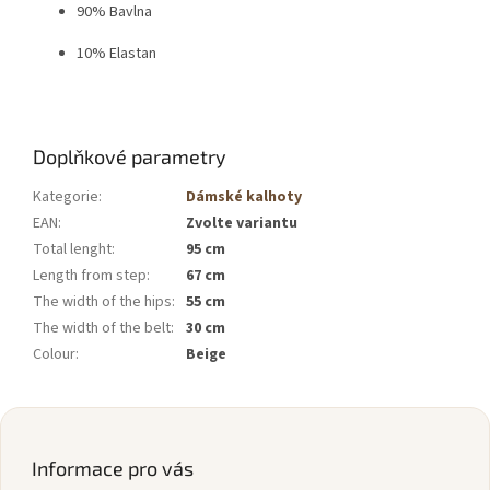
90% Bavlna
10% Elastan
Doplňkové parametry
Kategorie
:
Dámské kalhoty
EAN
:
Zvolte variantu
Total lenght
:
95 cm
Length from step
:
67 cm
The width of the hips
:
55 cm
The width of the belt
:
30 cm
Colour
:
Beige
Z
á
p
Informace pro vás
a