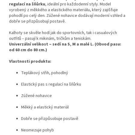
regulací na šňůrku
, ideální pro každodenní styly. Model
vyrobený z měkkého a elastického materiálu, který zajišťuje
pohodlí po celý den. Zúžené nohavice dodávají moderní vzhled a
dobře se přizpůsobují postavě.
Kalhoty se skvěle hodí jak do sportovních, tak i casualových
outfitů – pasují k mikinám, tričkům a teniskám.
Univerzální velikost – sedí na S, M a malé L. (Obvod pasu:
od 60 cm do 80 cm.)
Vlastnosti produktu:
Teplákový střih, pohodlný
Elastický pas s regulací na šňůrku
Zúžené nohavice
Měkký a elastický materiál
Dobře se přizpůsobuje postavě
Neomezuje pohyb