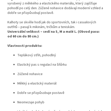
vyrobený z měkkého a elastického materiálu, který zajišťuje
pohodlí po celý den. Zúžené nohavice dodávají moderní vzhled a
dobře se přizpůsobují postavě.
Kalhoty se skvěle hodí jak do sportovních, tak i casualových
outfitů – pasují k mikinám, tričkům a teniskám.
Univerzální velikost – sedí na S, M a malé L. (Obvod pasu:
od 60 cm do 80 cm.)
Vlastnosti produktu:
Teplákový střih, pohodlný
Elastický pas s regulací na šňůrku
Zúžené nohavice
Měkký a elastický materiál
Dobře se přizpůsobuje postavě
Neomezuje pohyb