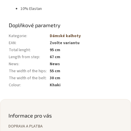
10% Elastan
Doplňkové parametry
Kategorie
:
Dámské kalhoty
EAN
:
Zvolte variantu
Total lenght
:
95 cm
Length from step
:
67 cm
News
:
News
The width of the hips
:
55 cm
The width of the belt
:
30 cm
Colour
:
Khaki
Z
á
p
Informace pro vás
a
DOPRAVA A PLATBA
t