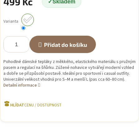
499 Kč
Skladem
Měrná
cena:
Varianta
Přidat do košíku
Pohodlné dámské tepláky z měkkého, elastického materiálu s pružným
pasem a regulací na šňůrku. Zúžené nohavice vytvářejí moderní vzhled
a dobře se přizpůsobí postavě. Ideální pro sportovní i casual outfity.
Univerzální velikost vhodná pro S–M a menší L (pas cca 60–80 cm).
Detailní informace
HLÍDAT