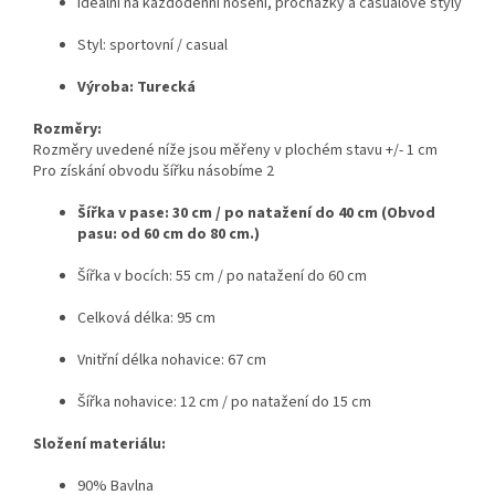
Ideální na každodenní nošení, procházky a casualové styly
Styl: sportovní / casual
Výroba: Turecká
Rozměry:
Rozměry uvedené níže jsou měřeny v plochém stavu +/- 1 cm
Pro získání obvodu šířku násobíme 2
Šířka v pase: 30 cm / po natažení do 40 cm (Obvod
pasu: od 60 cm do 80 cm.)
Šířka v bocích: 55 cm / po natažení do 60 cm
Celková délka: 95 cm
Vnitřní délka nohavice: 67 cm
Šířka nohavice: 12 cm / po natažení do 15 cm
Složení materiálu:
90% Bavlna