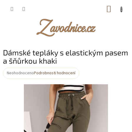
Přejít
NÁKUP
na
obsah
KOŠÍK
Dámské tepláky s elastickým pasem
a šňůrkou khaki
Neohodnoceno
Podrobnosti hodnocení
Průměrné
hodnocení
produktu
je
0,0
z
5
hvězdiček.