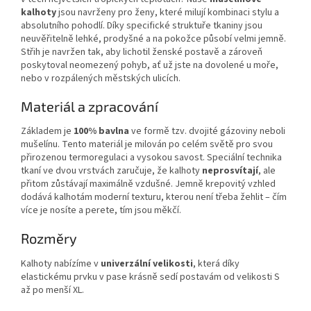
kalhoty
jsou navrženy pro ženy, které milují kombinaci stylu a
absolutního pohodlí. Díky specifické struktuře tkaniny jsou
neuvěřitelně lehké, prodyšné a na pokožce působí velmi jemně.
Střih je navržen tak, aby lichotil ženské postavě a zároveň
poskytoval neomezený pohyb, ať už jste na dovolené u moře,
nebo v rozpálených městských ulicích.
Materiál a zpracování
Základem je
100% bavlna
ve formě tzv. dvojité gázoviny neboli
mušelínu. Tento materiál je milován po celém světě pro svou
přirozenou termoregulaci a vysokou savost. Speciální technika
tkaní ve dvou vrstvách zaručuje, že kalhoty
neprosvítají
, ale
přitom zůstávají maximálně vzdušné. Jemně krepovitý vzhled
dodává kalhotám moderní texturu, kterou není třeba žehlit – čím
více je nosíte a perete, tím jsou měkčí.
Rozměry
Kalhoty nabízíme v
univerzální velikosti
, která díky
elastickému prvku v pase krásně sedí postavám od velikosti S
až po menší XL.