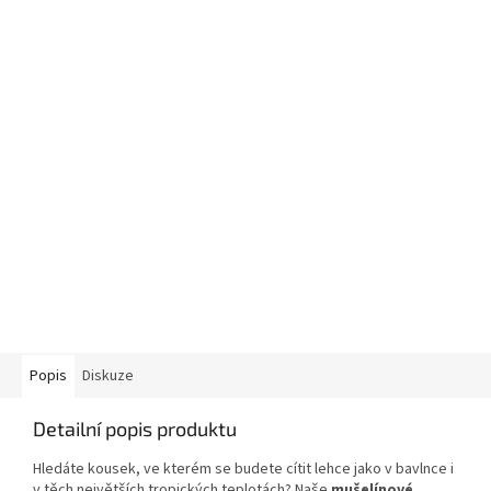
Popis
Diskuze
Detailní popis produktu
Hledáte kousek, ve kterém se budete cítit lehce jako v bavlnce i
v těch největších tropických teplotách? Naše
mušelínové