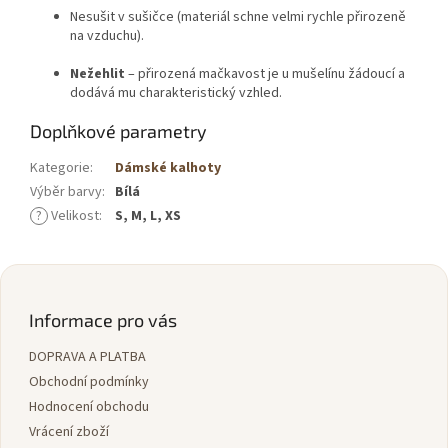
Nesušit v sušičce (materiál schne velmi rychle přirozeně
na vzduchu).
Nežehlit
– přirozená mačkavost je u mušelínu žádoucí a
dodává mu charakteristický vzhled.
Doplňkové parametry
Kategorie
:
Dámské kalhoty
Výběr barvy
:
Bílá
?
Velikost
:
S, M, L, XS
Z
á
p
Informace pro vás
a
DOPRAVA A PLATBA
t
í
Obchodní podmínky
Hodnocení obchodu
Vrácení zboží