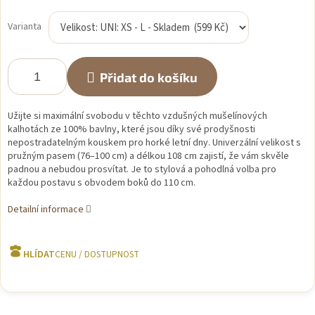
Měrná
cena:
Varianta
Přidat do košíku
Užijte si maximální svobodu v těchto vzdušných mušelínových
kalhotách ze 100% bavlny, které jsou díky své prodyšnosti
nepostradatelným kouskem pro horké letní dny. Univerzální velikost s
pružným pasem (76–100 cm) a délkou 108 cm zajistí, že vám skvěle
padnou a nebudou prosvítat. Je to stylová a pohodlná volba pro
každou postavu s obvodem boků do 110 cm.
Detailní informace
HLÍDAT