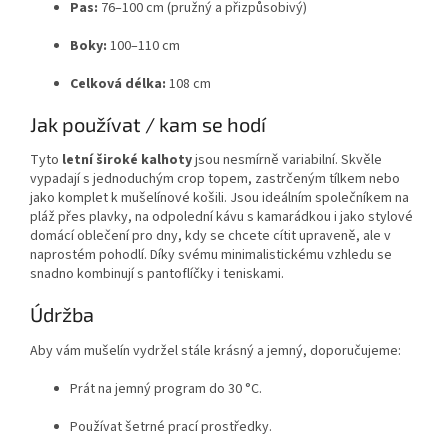
Pas:
76–100 cm (pružný a přizpůsobivý)
Boky:
100–110 cm
Celková délka:
108 cm
Jak používat / kam se hodí
Tyto
letní široké kalhoty
jsou nesmírně variabilní. Skvěle
vypadají s jednoduchým crop topem, zastrčeným tílkem nebo
jako komplet k mušelínové košili. Jsou ideálním společníkem na
pláž přes plavky, na odpolední kávu s kamarádkou i jako stylové
domácí oblečení pro dny, kdy se chcete cítit upraveně, ale v
naprostém pohodlí. Díky svému minimalistickému vzhledu se
snadno kombinují s pantoflíčky i teniskami.
Údržba
Aby vám mušelín vydržel stále krásný a jemný, doporučujeme:
Prát na jemný program do 30 °C.
Používat šetrné prací prostředky.