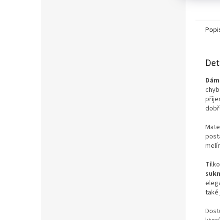
Popi
Det
Dáms
chyb
příj
dobř
Mater
post
melí
Tílk
sukn
elega
také
Dost