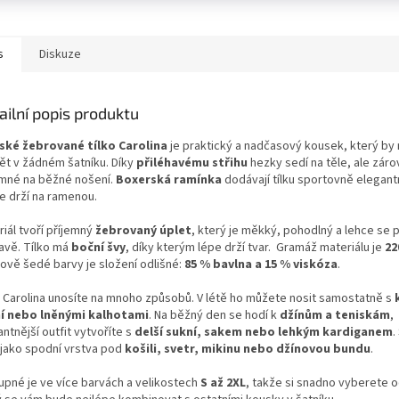
s
Diskuze
ailní popis produktu
ké žebrované tílko Carolina
je praktický a nadčasový kousek, který by
ět v žádném šatníku. Díky
přiléhavému střihu
hezky sedí na těle, ale záro
emné na běžné nošení.
Boxerská ramínka
dodávají tílku sportovně elegant
e drží na ramenou.
iál tvoří příjemný
žebrovaný úplet
, který je měkký, pohodlný a lehce se 
avě. Tílko má
boční švy
, díky kterým lépe drží tvar. Gramáž materiálu je
22
rově šedé barvy je složení odlišné:
85 % bavlna a 15 % viskóza
.
o Carolina unosíte na mnoho způsobů. V létě ho můžete nosit samostatně s
í nebo lněnými kalhotami
. Na běžný den se hodí k
džínům a teniskám
,
ntnější outfit vytvoříte s
delší sukní, sakem nebo lehkým kardiganem
.
 jako spodní vrstva pod
košili, svetr, mikinu nebo džínovou bundu
.
upné je ve více barvách a velikostech
S až 2XL
, takže si snadno vyberete o