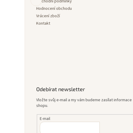
í
Obchodní podmínky
Hodnocení obchodu
Vrácení zboží
Kontakt
Odebírat newsletter
Vložte svůj e-mail a my vám budeme zasílat informac
shopu.
E-mail