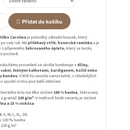
Přidat do košíku
ílko Carolina
je pohodlný základní kousek, který
 po celý rok. Má
přiléhavý střih
,
boxerská ramínka
a je
 z příjemného
žebrovaného úpletu
, který se hezky
bí postavě.
noduchému provedení se skvěle kombinuje s
džíny,
 sukní, lněnými kalhotami, kardiganem, košilí nebo
u bundou
. V létě ho unosíte samostatně, v chladnějších
o spodní vrstvu pod další oblečení.
hnického listu má tílko složení
100 % bavlna
, žebrovaný
1 a gramáž
220 g/m²
. U melírově šedé varianty je složení
lna a 15 % viskóza
.
i:
S, M, L, XL, 2XL
:
100 % bavlna
220 g/m²