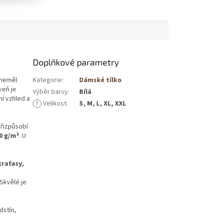
Doplňkové parametry
 neměl
Kategorie
:
Dámské tílko
veň je
Výběr barvy
:
Bílá
ní vzhled a
?
Velikost
:
S, M, L, XL, XXL
přizpůsobí
0 g/m²
. U
kraťasy,
 Skvělé je
dstín,