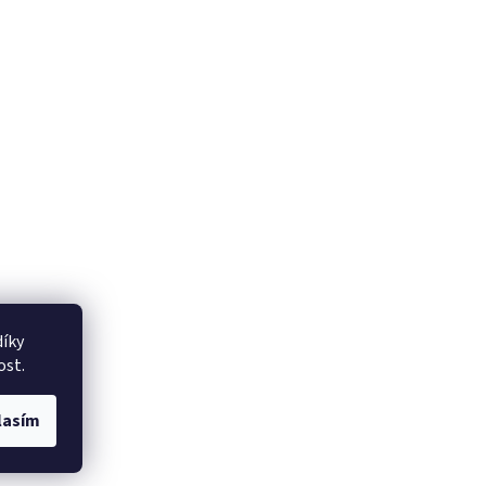
íky
ost.
lasím