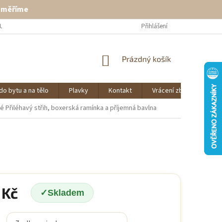
ě měříme
U
VRÁCENÍ ZBOŽÍ
KONTAKT
Přihlášení
NÁKUPNÍ
Prázdný košík
KOŠÍK
do bytu a na tělo
Plavky
Kontakt
Vrácení zboží
O 
lé
Přiléhavý střih, boxerská ramínka a příjemná bavlna
 Kč
Skladem