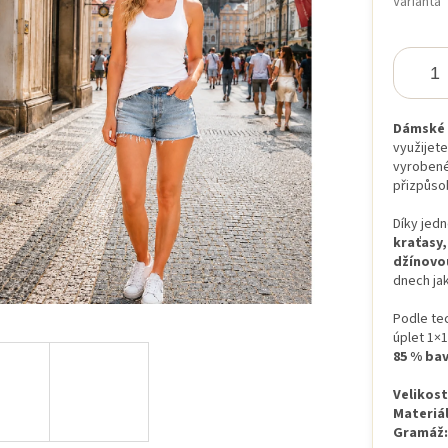
Varianta
iček.
Dámské t
využijete
vyrobené
přizpůso
Díky jed
kraťasy,
džínovo
dnech jak
Podle tec
úplet 1×
85 % bav
Velikost
Materiál
Gramáž: