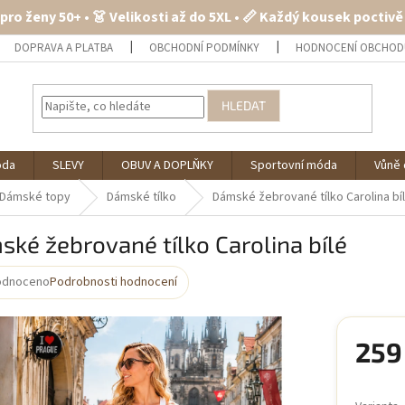
 pro ženy 50+ • 👗 Velikosti až do 5XL • 📏 Každý kousek poctiv
DOPRAVA A PLATBA
OBCHODNÍ PODMÍNKY
HODNOCENÍ OBCHOD
HLEDAT
óda
SLEVY
OBUV A DOPLŇKY
Sportovní móda
Vůně 
Dámské topy
Dámské tílko
Dámské žebrované tílko Carolina bí
ké žebrované tílko Carolina bílé
odnoceno
Podrobnosti hodnocení
rné
cení
ktu
259
Měrná
cena: