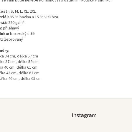
ý se vám bude nejlépe kombinovat s ostatními kousky v šatníku.
kosti:
S, M, L, XL, 2XL
riál:
85 % bavlna a 15 % viskóza
máž:
220 g/m²
h:
přiléhavý
ínka:
boxerský střih
t:
žebrovaný
měry:
řka 34 cm, délka 57 cm
řka 37 cm, délka 59 cm
řka 40 cm, délka 61 cm
ířka 43 cm, délka 63 cm
šířka 46 cm, délka 65 cm
Instagram