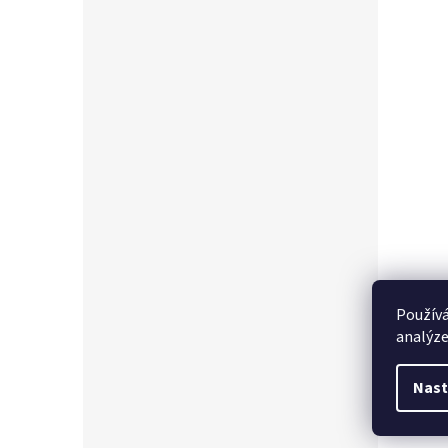
Používá
analýze
Nast