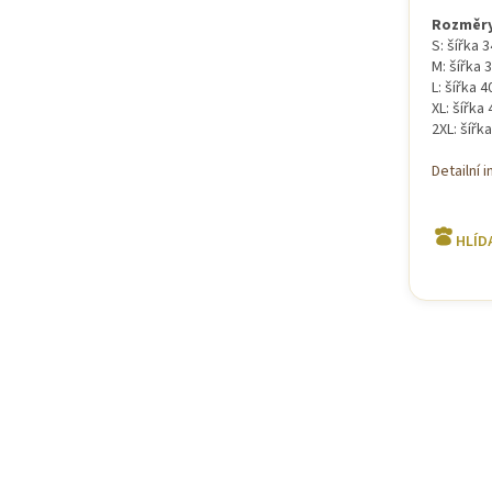
Rozměry
S: šířka 
M: šířka 
L: šířka 
XL: šířka
2XL: šířk
Detailní 
HLÍD