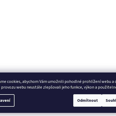
me cookies, abychom Vám umožnili pohodlné prohlížení webu a d
 provozu webu neustále zlepšovali jeho funkce, výkon a použiteln
avení
Odmítnout
Souh