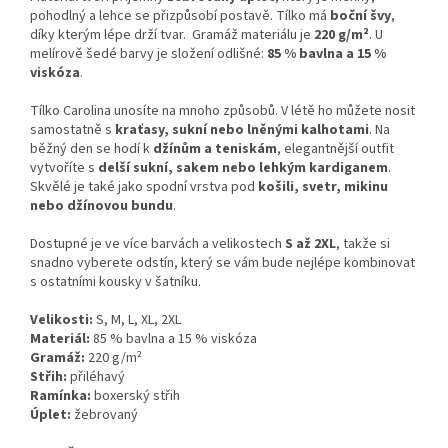
pohodlný a lehce se přizpůsobí postavě. Tílko má
boční švy
,
díky kterým lépe drží tvar. Gramáž materiálu je
220 g/m²
. U
melírově šedé barvy je složení odlišné:
85 % bavlna a 15 %
viskóza
.
Tílko Carolina unosíte na mnoho způsobů. V létě ho můžete nosit
samostatně s
kraťasy, sukní nebo lněnými kalhotami
. Na
běžný den se hodí k
džínům a teniskám
, elegantnější outfit
vytvoříte s
delší sukní, sakem nebo lehkým kardiganem
.
Skvělé je také jako spodní vrstva pod
košili, svetr, mikinu
nebo džínovou bundu
.
Dostupné je ve více barvách a velikostech
S až 2XL
, takže si
snadno vyberete odstín, který se vám bude nejlépe kombinovat
s ostatními kousky v šatníku.
Velikosti:
S, M, L, XL, 2XL
Materiál:
85 % bavlna a 15 % viskóza
Gramáž:
220 g/m²
Střih:
přiléhavý
Ramínka:
boxerský střih
Úplet:
žebrovaný