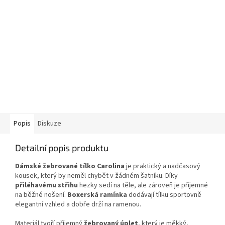
Popis
Diskuze
Detailní popis produktu
Dámské žebrované tílko Carolina
je praktický a nadčasový
kousek, který by neměl chybět v žádném šatníku. Díky
přiléhavému střihu
hezky sedí na těle, ale zároveň je příjemné
na běžné nošení.
Boxerská ramínka
dodávají tílku sportovně
elegantní vzhled a dobře drží na ramenou.
Materiál tvoří příjemný
žebrovaný úplet
, který je měkký,