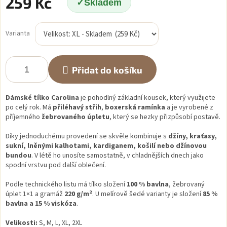
259 Kč
Skladem
Měrná
cena:
Varianta
Přidat do košíku
Dámské tílko Carolina
je pohodlný základní kousek, který využijete
po celý rok. Má
přiléhavý střih
,
boxerská ramínka
a je vyrobené z
příjemného
žebrovaného úpletu
, který se hezky přizpůsobí postavě.
Díky jednoduchému provedení se skvěle kombinuje s
džíny, kraťasy,
sukní, lněnými kalhotami, kardiganem, košilí nebo džínovou
bundou
. V létě ho unosíte samostatně, v chladnějších dnech jako
spodní vrstvu pod další oblečení.
Podle technického listu má tílko složení
100 % bavlna
, žebrovaný
úplet 1×1 a gramáž
220 g/m²
. U melírově šedé varianty je složení
85 %
bavlna a 15 % viskóza
.
Velikosti:
S, M, L, XL, 2XL