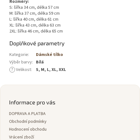
Rozměry:
S: šířka 34 cm, délka 57 cm
M: šířka 37 cm, délka 59 cm
L: šířka 40 cm, délka 61 cm
XL: šířka 43 cm, délka 63 cm
2XL: šířka 46 cm, délka 65 cm
Doplňkové parametry
Kategorie
:
Dámské tílko
Výběr barvy
:
Bílá
?
Velikost
:
S, M, L, XL, XXL
Z
á
p
Informace pro vás
a
DOPRAVA A PLATBA
t
í
Obchodní podmínky
Hodnocení obchodu
Vrácení zboží