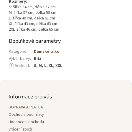
Rozměry:
S: šířka 34 cm, délka 57 cm
M: šířka 37 cm, délka 59 cm
L: šířka 40 cm, délka 61 cm
XL: šířka 43 cm, délka 63 cm
2XL: šířka 46 cm, délka 65 cm
Doplňkové parametry
Kategorie
:
Dámské tílko
Výběr barvy
:
Bílá
?
Velikost
:
S, M, L, XL, XXL
Z
á
p
Informace pro vás
a
DOPRAVA A PLATBA
t
í
Obchodní podmínky
Hodnocení obchodu
Vrácení zboží