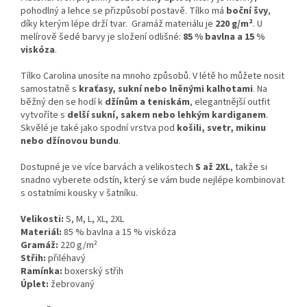
pohodlný a lehce se přizpůsobí postavě. Tílko má
boční švy
,
díky kterým lépe drží tvar. Gramáž materiálu je
220 g/m²
. U
melírově šedé barvy je složení odlišné:
85 % bavlna a 15 %
viskóza
.
Tílko Carolina unosíte na mnoho způsobů. V létě ho můžete nosit
samostatně s
kraťasy, sukní nebo lněnými kalhotami
. Na
běžný den se hodí k
džínům a teniskám
, elegantnější outfit
vytvoříte s
delší sukní, sakem nebo lehkým kardiganem
.
Skvělé je také jako spodní vrstva pod
košili, svetr, mikinu
nebo džínovou bundu
.
Dostupné je ve více barvách a velikostech
S až 2XL
, takže si
snadno vyberete odstín, který se vám bude nejlépe kombinovat
s ostatními kousky v šatníku.
Velikosti:
S, M, L, XL, 2XL
Materiál:
85 % bavlna a 15 % viskóza
Gramáž:
220 g/m²
Střih:
přiléhavý
Ramínka:
boxerský střih
Úplet:
žebrovaný