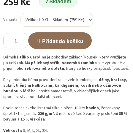
259 Kč
Skladem
Měrná
cena:
Varianta
Přidat do košíku
Dámské tílko Carolina
je pohodlný základní kousek, který využijete
po celý rok. Má
přiléhavý střih
,
boxerská ramínka
a je vyrobené z
příjemného
žebrovaného úpletu
, který se hezky přizpůsobí postavě.
Díky jednoduchému provedení se skvěle kombinuje s
džíny, kraťasy,
sukní, lněnými kalhotami, kardiganem, košilí nebo džínovou
bundou
. V létě ho unosíte samostatně, v chladnějších dnech jako
spodní vrstvu pod další oblečení.
Podle technického listu má tílko složení
100 % bavlna
, žebrovaný
úplet 1×1 a gramáž
220 g/m²
. U melírově šedé varianty je složení
85 %
bavlna a 15 % viskóza
.
Velikosti:
S, M, L, XL, 2XL