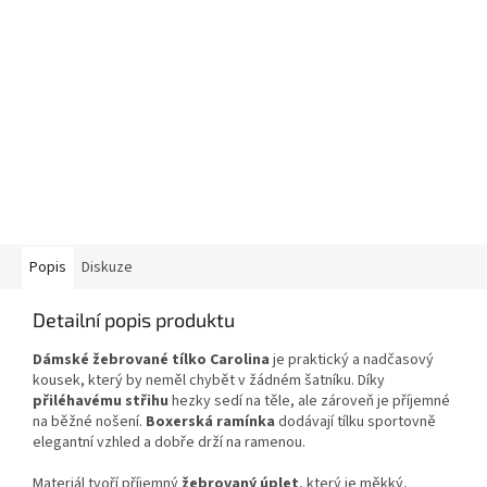
Popis
Diskuze
Detailní popis produktu
Dámské žebrované tílko Carolina
je praktický a nadčasový
kousek, který by neměl chybět v žádném šatníku. Díky
přiléhavému střihu
hezky sedí na těle, ale zároveň je příjemné
na běžné nošení.
Boxerská ramínka
dodávají tílku sportovně
elegantní vzhled a dobře drží na ramenou.
Materiál tvoří příjemný
žebrovaný úplet
, který je měkký,