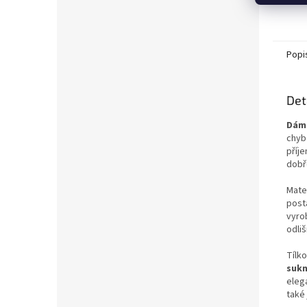
Popi
Det
Dáms
chyb
příj
dobř
Mater
post
vyro
odli
Tílk
sukn
elega
také