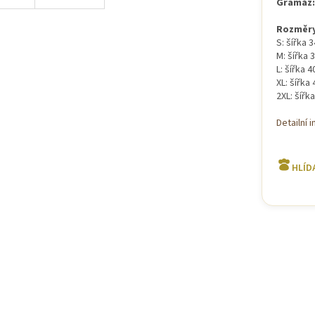
Gramáž:
Rozměry
S: šířka 
M: šířka 
L: šířka 
XL: šířka
2XL: šířk
Detailní 
HLÍD