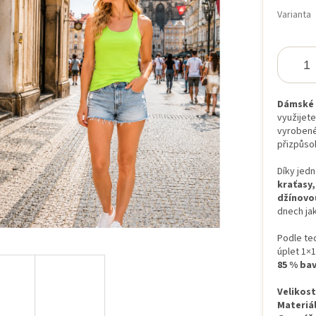
cena:
Varianta
iček.
Dámské t
využijete
vyrobené
přizpůso
Díky jed
kraťasy,
džínovo
dnech jak
Podle tec
úplet 1×
85 % bav
Velikost
Materiál