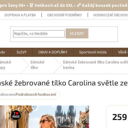
 pro ženy 50+ • 👗 Velikosti až do 5XL • 📏 Každý kousek poctiv
DOPRAVA A PLATBA
OBCHODNÍ PODMÍNKY
HODNOCENÍ OBCHOD
HLEDAT
óda
SLEVY
OBUV A DOPLŇKY
Sportovní móda
Vůně 
ámské
Dámské
Dámské žebrované tílko Carolina svě
opy
tílko
bavlna
ké žebrované tílko Carolina světle z
odnoceno
Podrobnosti hodnocení
rné
cení
ktu
259
Měrná