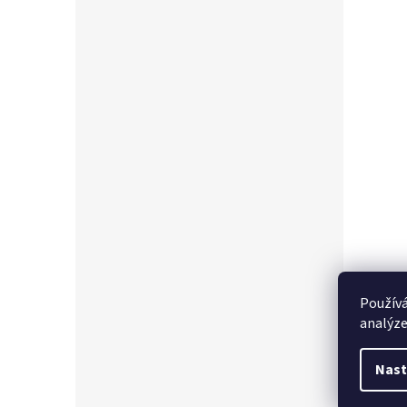
Používá
analýze
Nast