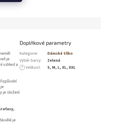
Doplňkové parametry
 neměl
Kategorie
:
Dámské tílko
veň je
Výběr barvy
:
Zelená
ní vzhled a
?
Velikost
:
S, M, L, XL, XXL
přizpůsobí
 je
y je složení
kraťasy,
 Skvělé je