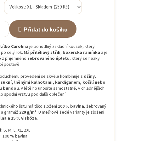
Přidat do košíku
ílko Carolina
je pohodlný základní kousek, který
 po celý rok. Má
přiléhavý střih
,
boxerská ramínka
a je
 z příjemného
žebrovaného úpletu
, který se hezky
bí postavě.
noduchému provedení se skvěle kombinuje s
džíny,
 sukní, lněnými kalhotami, kardiganem, košilí nebo
u bundou
. V létě ho unosíte samostatně, v chladnějších
o spodní vrstvu pod další oblečení.
hnického listu má tílko složení
100 % bavlna
, žebrovaný
1 a gramáž
220 g/m²
. U melírově šedé varianty je složení
lna a 15 % viskóza
.
i:
S, M, L, XL, 2XL
:
100 % bavlna