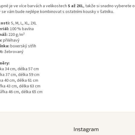
upné je ve více barvách a velikostech
S až 2XL
, takže si snadno vyberete o
ý se vám bude nejlépe kombinovat s ostatními kousky v šatníku.
kosti:
S, M, L, XL, 2XL
riál:
100 % bavlna
máž:
220 g/m²
h:
přiléhavý
ínka:
boxerský střih
t:
žebrovaný
měry:
řka 34 cm, délka 57 cm
řka 37 cm, délka 59 cm
řka 40 cm, délka 61 cm
ířka 43 cm, délka 63 cm
šířka 46 cm, délka 65 cm
Instagram