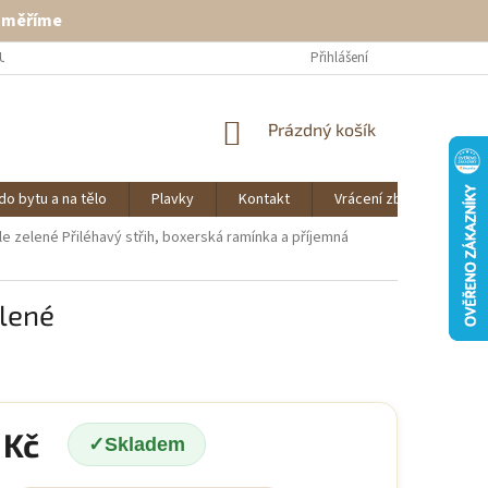
ě měříme
U
VRÁCENÍ ZBOŽÍ
KONTAKT
Přihlášení
NÁKUPNÍ
Prázdný košík
KOŠÍK
do bytu a na tělo
Plavky
Kontakt
Vrácení zboží
O 
tle zelené
Přiléhavý střih, boxerská ramínka a příjemná
elené
 Kč
Skladem