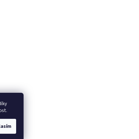
íky
ost.
lasím