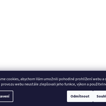
me cookies, abychom Vám umožnili pohodlné prohlížení webu a d
 provozu webu neustále zlepšovali jeho funkce, výkon a použiteln
avení
Odmítnout
Souh