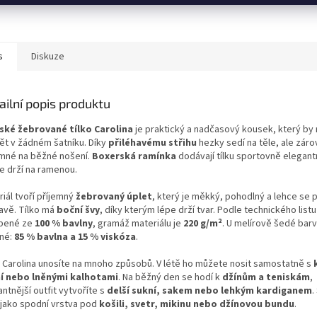
s
Diskuze
ailní popis produktu
ké žebrované tílko Carolina
je praktický a nadčasový kousek, který by
ět v žádném šatníku. Díky
přiléhavému střihu
hezky sedí na těle, ale záro
emné na běžné nošení.
Boxerská ramínka
dodávají tílku sportovně elegant
e drží na ramenou.
iál tvoří příjemný
žebrovaný úplet
, který je měkký, pohodlný a lehce se 
avě. Tílko má
boční švy
, díky kterým lépe drží tvar. Podle technického listu
bené ze
100 % bavlny
, gramáž materiálu je
220 g/m²
. U melírově šedé barv
šné:
85 % bavlna a 15 % viskóza
.
o Carolina unosíte na mnoho způsobů. V létě ho můžete nosit samostatně s
í nebo lněnými kalhotami
. Na běžný den se hodí k
džínům a teniskám
,
ntnější outfit vytvoříte s
delší sukní, sakem nebo lehkým kardiganem
.
 jako spodní vrstva pod
košili, svetr, mikinu nebo džínovou bundu
.