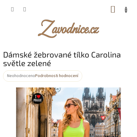
Přejít
NÁKUP
na
obsah
KOŠÍK
Dámské žebrované tílko Carolina
světle zelené
Neohodnoceno
Podrobnosti hodnocení
Průměrné
hodnocení
produktu
je
0,0
z
5
hvězdiček.