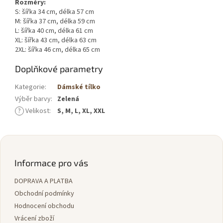
Rozměry:
S: šířka 34 cm, délka 57 cm
M: šířka 37 cm, délka 59 cm
L: šířka 40 cm, délka 61 cm
XL: šířka 43 cm, délka 63 cm
2XL: šířka 46 cm, délka 65 cm
Doplňkové parametry
Kategorie
:
Dámské tílko
Výběr barvy
:
Zelená
?
Velikost
:
S, M, L, XL, XXL
Z
á
p
Informace pro vás
a
DOPRAVA A PLATBA
t
í
Obchodní podmínky
Hodnocení obchodu
Vrácení zboží