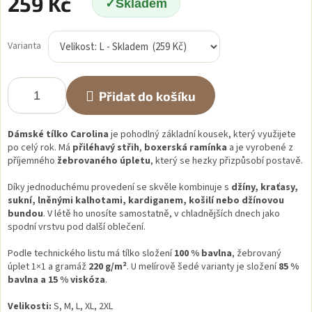
259 Kč
Skladem
Měrná
cena:
Varianta
Přidat do košíku
Dámské tílko Carolina
je pohodlný základní kousek, který využijete
po celý rok. Má
přiléhavý střih
,
boxerská ramínka
a je vyrobené z
příjemného
žebrovaného úpletu
, který se hezky přizpůsobí postavě.
Díky jednoduchému provedení se skvěle kombinuje s
džíny, kraťasy,
sukní, lněnými kalhotami, kardiganem, košilí nebo džínovou
bundou
. V létě ho unosíte samostatně, v chladnějších dnech jako
spodní vrstvu pod další oblečení.
Podle technického listu má tílko složení
100 % bavlna
, žebrovaný
úplet 1×1 a gramáž
220 g/m²
. U melírově šedé varianty je složení
85 %
bavlna a 15 % viskóza
.
Velikosti:
S, M, L, XL, 2XL