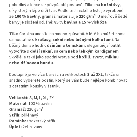
pohodlný a lehce se přizpůsobí postavě. Tílko má
boční švy
,
díky kterým lépe drží tvar. Podle technického listu je vyrobené
ze
100 % bavlny
, gramáž materiálu je
220 g/m²
. U melírově šedé
barvy je složení odlišné:
85 % bavlna a 15 % viskóza
.
Tílko Carolina unosíte na mnoho způsobů. V létě ho můžete nosit
samostatně s
kraťasy, sukní nebo lněnými kalhotami
. Na
běžný den se hodí k
džínům a teniskám
, elegantnější outfit
vytvoříte s
delší sukní, sakem nebo lehkým kardiganem
.
Skvělé je také jako spodní vrstva pod
košili, svetr, mikinu
nebo džínovou bundu
.
Dostupné je ve více barvách a velikostech
S až 2XL
, takže si
snadno vyberete odstín, který se vám bude nejlépe kombinovat
s ostatními kousky v šatníku.
Velikosti:
S, M, L, XL, 2XL
Materiál:
100 % bavlna
Gramáž:
220 g/m²
Střih:
přiléhavý
Ramínka:
boxerský střih
Úplet:
žebrovaný