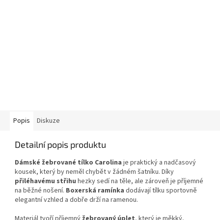
Popis
Diskuze
Detailní popis produktu
Dámské žebrované tílko Carolina
je praktický a nadčasový
kousek, který by neměl chybět v žádném šatníku. Díky
přiléhavému střihu
hezky sedí na těle, ale zároveň je příjemné
na běžné nošení.
Boxerská ramínka
dodávají tílku sportovně
elegantní vzhled a dobře drží na ramenou.
Materiál tvoří příjemný
žebrovaný úplet
, který je měkký,