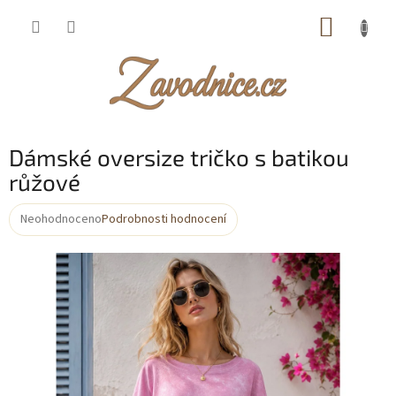
Přejít
NÁKUP
na
obsah
KOŠÍK
Dámské oversize tričko s batikou
růžové
Neohodnoceno
Podrobnosti hodnocení
Průměrné
hodnocení
produktu
je
0,0
z
5
hvězdiček.