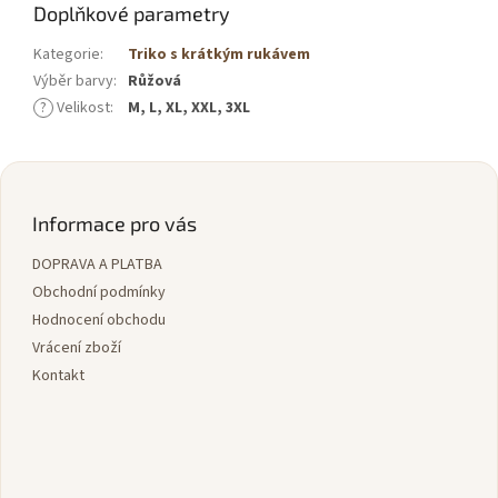
Doplňkové parametry
Kategorie
:
Triko s krátkým rukávem
Výběr barvy
:
Růžová
?
Velikost
:
M, L, XL, XXL, 3XL
Z
á
p
Informace pro vás
a
DOPRAVA A PLATBA
t
í
Obchodní podmínky
Hodnocení obchodu
Vrácení zboží
Kontakt