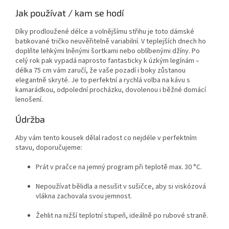
Jak používat / kam se hodí
Díky prodloužené délce a volnějšímu střihu je toto dámské
batikované tričko neuvěřitelně variabilní. V teplejších dnech ho
doplňte lehkými lněnými šortkami nebo oblíbenými džíny. Po
celý rok pak vypadá naprosto fantasticky k úzkým legínám –
délka 75 cm vám zaručí, že vaše pozadí i boky zůstanou
elegantně skryté. Je to perfektní a rychlá volba na kávu s
kamarádkou, odpolední procházku, dovolenou i běžné domácí
lenošení.
Údržba
Aby vám tento kousek dělal radost co nejdéle v perfektním
stavu, doporučujeme:
Prát v pračce na jemný program při teplotě max. 30 °C.
Nepoužívat bělidla a nesušit v sušičce, aby si viskózová
vlákna zachovala svou jemnost.
Žehlit na nižší teplotní stupeň, ideálně po rubové straně.