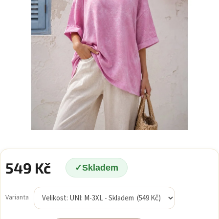
549 Kč
Skladem
Měrná
cena:
Varianta