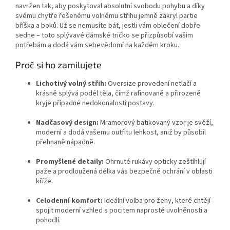
navržen tak, aby poskytoval absolutní svobodu pohybu a díky
svému chytře řešenému volnému střihu jemně zakryl partie
bříška a boků. Už se nemusíte bát, jestli vám oblečení dobře
sedne – toto splývavé dámské tričko se přizpůsobí vašim
potřebám a dodá vám sebevědomí na každém kroku.
Proč si ho zamilujete
Lichotivý volný střih:
Oversize provedení netlačí a
krásně splývá podél těla, čímž rafinovaně a přirozeně
kryje případné nedokonalosti postavy.
Nadčasový design:
Mramorový batikovaný vzor je svěží,
moderní a dodá vašemu outfitu lehkost, aniž by působil
přehnaně nápadně.
Promyšlené detaily:
Ohrnuté rukávy opticky zeštíhlují
paže a prodloužená délka vás bezpečně ochrání v oblasti
kříže.
Celodenní komfort:
Ideální volba pro ženy, které chtějí
spojit moderní vzhled s pocitem naprosté uvolněnosti a
pohodlí.