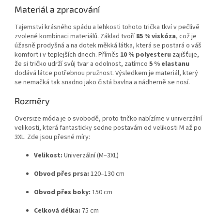
Materiál a zpracování
Tajemství krásného spádu a lehkosti tohoto trička tkví v pečlivě
zvolené kombinaci materiálů. Základ tvoří
85 % viskóza
, což je
úžasně prodyšná a na dotek měkká látka, která se postará o váš
komfort i v teplejších dnech. Příměs
10 % polyesteru
zajišťuje,
že si tričko udrží svůj tvar a odolnost, zatímco
5 % elastanu
dodává látce potřebnou pružnost. Výsledkem je materiál, který
se nemačká tak snadno jako čistá bavlna a nádherně se nosí.
Rozměry
Oversize móda je o svobodě, proto tričko nabízíme v univerzální
velikosti, která fantasticky sedne postavám od velikosti M až po
3XL. Zde jsou přesné míry:
Velikost:
Univerzální (M–3XL)
Obvod přes prsa:
120–130 cm
Obvod přes boky:
150 cm
Celková délka:
75 cm