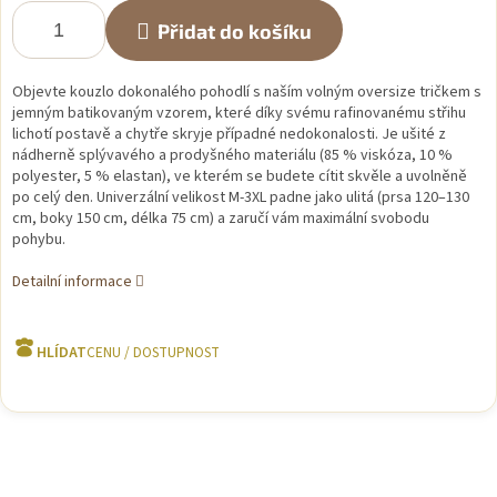
Přidat do košíku
Objevte kouzlo dokonalého pohodlí s naším volným oversize tričkem s
jemným batikovaným vzorem, které díky svému rafinovanému střihu
lichotí postavě a chytře skryje případné nedokonalosti. Je ušité z
nádherně splývavého a prodyšného materiálu (85 % viskóza, 10 %
polyester, 5 % elastan), ve kterém se budete cítit skvěle a uvolněně
po celý den. Univerzální velikost M-3XL padne jako ulitá (prsa 120–130
cm, boky 150 cm, délka 75 cm) a zaručí vám maximální svobodu
pohybu.
Detailní informace
HLÍDAT